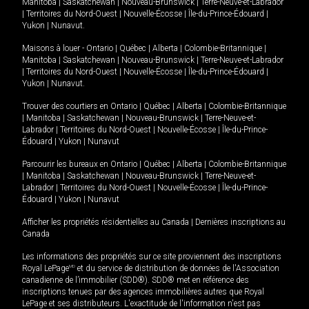
Manitoba
|
Saskatchewan
|
Nouveau-Brunswick
|
Terre-Neuve-et-Labrador
|
Territoires du Nord-Ouest
|
Nouvelle-Écosse
|
Île-du-Prince-Édouard
|
Yukon
|
Nunavut
.
Maisons à louer -
Ontario
|
Québec
|
Alberta
|
Colombie-Britannique
|
Manitoba
|
Saskatchewan
|
Nouveau-Brunswick
|
Terre-Neuve-et-Labrador
|
Territoires du Nord-Ouest
|
Nouvelle-Écosse
|
Île-du-Prince-Édouard
|
Yukon
|
Nunavut
.
Trouver des courtiers en
Ontario
|
Québec
|
Alberta
|
Colombie-Britannique
|
Manitoba
|
Saskatchewan
|
Nouveau-Brunswick
|
Terre-Neuve-et-
Labrador
|
Territoires du Nord-Ouest
|
Nouvelle-Écosse
|
Île-du-Prince-
Édouard
|
Yukon
|
Nunavut
Parcourir les bureaux en
Ontario
|
Québec
|
Alberta
|
Colombie-Britannique
|
Manitoba
|
Saskatchewan
|
Nouveau-Brunswick
|
Terre-Neuve-et-
Labrador
|
Territoires du Nord-Ouest
|
Nouvelle-Écosse
|
Île-du-Prince-
Édouard
|
Yukon
|
Nunavut
Afficher les propriétés résidentielles au Canada
|
Dernières inscriptions au
Canada
Les informations des propriétés sur ce site proviennent des inscriptions
Royal LePage
MD
et du service de distribution de données de l'Association
canadienne de l’immobilier (SDD®). SDD® met en référence des
inscriptions tenues par des agences immobilières autres que Royal
LePage et ses distributeurs. L'exactitude de l'information n'est pas