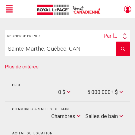
Menu
Rechercher
Live
En Direct
Par lieu
RECHERCHER PAR
Search
Trouvez
By
Entrez
votre
le
foyer
nom
de
Plus de critères
l'école
PRIX
Min
0 $
5 000 000+ $
Price
Max
Price
CHAMBRES & SALLES DE BAIN
Cham
Chambres
Salles de bain
Salles
de
bain
ACHAT OU LOCATION