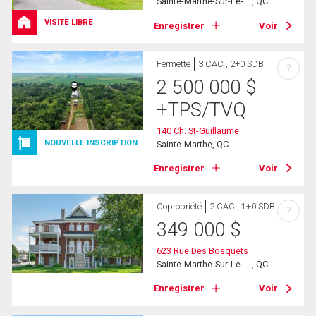
Sainte-Marthe-Sur-Le- ..., QC
VISITE LIBRE
Enregistrer
Voir
Fermette
3 CAC , 2+0 SDB
?
2 500 000
$
+TPS/TVQ
140 Ch. St-Guillaume
NOUVELLE INSCRIPTION
Sainte-Marthe, QC
Enregistrer
Voir
Copropriété
2 CAC , 1+0 SDB
?
349 000
$
623 Rue Des Bosquets
Sainte-Marthe-Sur-Le- ..., QC
Enregistrer
Voir