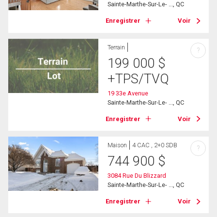
Sainte-Marthe-Sur-Le- ..., QC
Enregistrer
Voir
Terrain
?
199 000
$
+TPS/TVQ
19 33e Avenue
Sainte-Marthe-Sur-Le- ..., QC
Enregistrer
Voir
Maison
4 CAC , 2+0 SDB
?
744 900
$
3084 Rue Du Blizzard
Sainte-Marthe-Sur-Le- ..., QC
Enregistrer
Voir