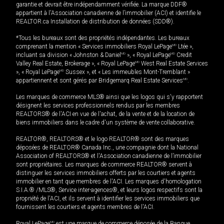
garantie et devrait être indépendamment vérifiée. La marque DDF®
appartient à l'Association canadienne de l’immobilier (ACI) et identifie le
REALTOR.ca Installation de distribution de données (SDD®).
*Tous les bureaux sont des propriétés indépendantes. Les bureaux
comprenant la mention « Services immobiliers Royal LePage
MD
Ltée »,
incluant sa division « Johnston & Daniel
MD
», « Royal LePage
MD
Credit
Valley Real Estate, Brokerage », « Royal LePage
MD
West Real Estate Services
», « Royal LePage
MD
Sussex », et « Les immeubles Mont-Tremblant »
appartiennent et sont gérés par Bridgemarq Real Estate Services
MD
.
Les marques de commerce MLS® ainsi que les logos qui s'y rapportent
désignent les services professionnels rendus par les membres
REALTORS® de l'ACI en vue de l'achat, de la vente et de la location de
biens immobiliers dans le cadre d'un système de vente collaborative.
REALTOR®, REALTORS® et le logo REALTOR® sont des marques
déposées de REALTOR® Canada Inc., une compagnie dont la National
Association of REALTORS® et l'Association canadienne de l’immobilier
sont propriétaires. Les marques de commerce REALTOR® servent à
distinguer les services immobiliers offerts par les courtiers et agents
immobilier en tant que membres de l'ACI. Les marques d'homologation
S.I.A.® /MLS®, Service inter-agences®, et leurs logos respectifs sont la
propriété de l'ACI, et ils servent à identifier les services immobiliers que
fournissent les courtiers et agents membres de l'ACI.
Royal LePage
MD
est une marque de commerce déposée de la Banque