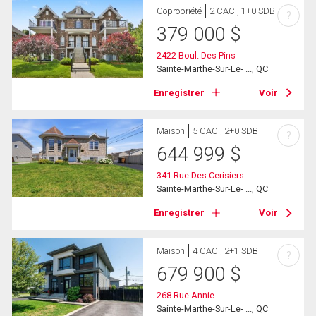
Copropriété
2 CAC , 1+0 SDB
?
379 000
$
2422 Boul. Des Pins
Sainte-Marthe-Sur-Le- ..., QC
Enregistrer
Voir
Maison
5 CAC , 2+0 SDB
?
644 999
$
341 Rue Des Cerisiers
Sainte-Marthe-Sur-Le- ..., QC
Enregistrer
Voir
Maison
4 CAC , 2+1 SDB
?
679 900
$
268 Rue Annie
Sainte-Marthe-Sur-Le- ..., QC