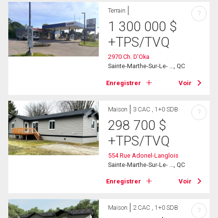
Terrain
?
1 300 000
$
+TPS/TVQ
2970 Ch. D'Oka
Sainte-Marthe-Sur-Le- ..., QC
Enregistrer
Voir
Maison
3 CAC , 1+0 SDB
?
298 700
$
+TPS/TVQ
554 Rue Adonel-Langlois
Sainte-Marthe-Sur-Le- ..., QC
Enregistrer
Voir
Maison
2 CAC , 1+0 SDB
?