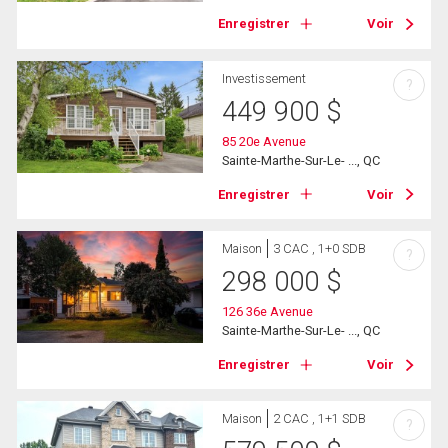
Enregistrer
Voir
Investissement
?
449 900
$
85 20e Avenue
Sainte-Marthe-Sur-Le- ..., QC
Enregistrer
Voir
Maison
3 CAC , 1+0 SDB
?
298 000
$
126 36e Avenue
Sainte-Marthe-Sur-Le- ..., QC
Enregistrer
Voir
Maison
2 CAC , 1+1 SDB
?