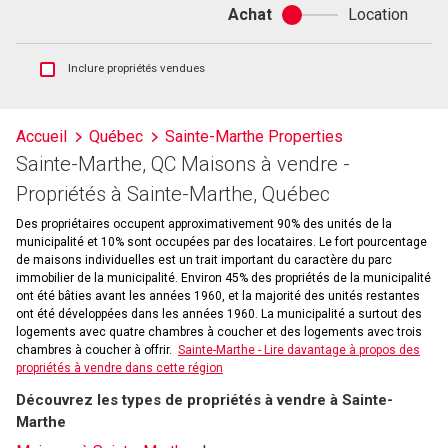
Achat
Location
Achat
ou
location
Afficher
Inclure propriétés vendues
les
inscriptions
vendues
Accueil
Québec
Sainte-Marthe Properties
et
Sainte-Marthe, QC Maisons à vendre -
les
historiques
Propriétés à Sainte-Marthe, Québec
d'inscriptions
Des propriétaires occupent approximativement 90% des unités de la
municipalité et 10% sont occupées par des locataires. Le fort pourcentage
de maisons individuelles est un trait important du caractère du parc
immobilier de la municipalité. Environ 45% des propriétés de la municipalité
ont été bâties avant les années 1960, et la majorité des unités restantes
ont été développées dans les années 1960. La municipalité a surtout des
logements avec quatre chambres à coucher et des logements avec trois
chambres à coucher à offrir.
Sainte-Marthe - Lire davantage à propos des
propriétés à vendre dans cette région
Découvrez les types de propriétés à vendre à Sainte-
Marthe