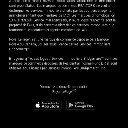
Association of REALTORS® et l'Association canadienne de l’immobilier
sont propriétaires. Les marques de commerce REALTOR® servent à
distinguer les services immobiliers offerts par les courtiers et agents
immobilier en tant que membres de l'ACI. Les marques d'homologation
S.I.A.® /MLS®, Service inter-agences®, et leurs logos respectifs sont la
propriété de l'ACI, et ils servent à identifier les services immobiliers que
fournissent les courtiers et agents membres de l'ACI.
Royal LePage
MD
est une marque de commerce déposée de la Banque
Royale du Canada, utilisée sous licence par les Services immobiliers
Bridgemarq
MD
.
Bridgemarq
MD
et ses logos / Services immobiliers Bridgemarq
MD
sont des
marques de commerce déposées de Residential Income Fund L.P. et sont
utilisées sous licence par Services immobiliers Bridgemarq
MD
Inc.
Découvrez la nouvelle application
MD
Royal LePage