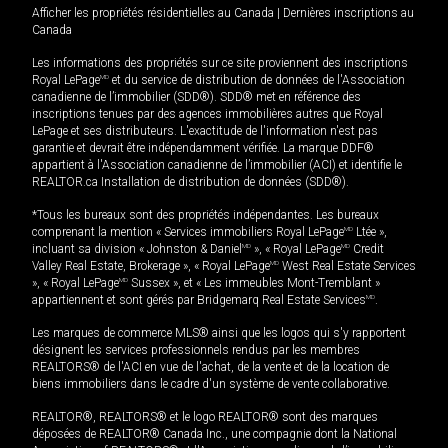
Afficher les propriétés résidentielles au Canada
|
Dernières inscriptions au
Canada
Les informations des propriétés sur ce site proviennent des inscriptions
Royal LePage
MD
et du service de distribution de données de l'Association
canadienne de l’immobilier (SDD®). SDD® met en référence des
inscriptions tenues par des agences immobilières autres que Royal
LePage et ses distributeurs. L'exactitude de l'information n'est pas
garantie et devrait être indépendamment vérifiée. La marque DDF®
appartient à l'Association canadienne de l’immobilier (ACI) et identifie le
REALTOR.ca Installation de distribution de données (SDD®).
*Tous les bureaux sont des propriétés indépendantes. Les bureaux
comprenant la mention « Services immobiliers Royal LePage
MD
Ltée »,
incluant sa division « Johnston & Daniel
MD
», « Royal LePage
MD
Credit
Valley Real Estate, Brokerage », « Royal LePage
MD
West Real Estate Services
», « Royal LePage
MD
Sussex », et « Les immeubles Mont-Tremblant »
appartiennent et sont gérés par Bridgemarq Real Estate Services
MD
.
Les marques de commerce MLS® ainsi que les logos qui s'y rapportent
désignent les services professionnels rendus par les membres
REALTORS® de l'ACI en vue de l'achat, de la vente et de la location de
biens immobiliers dans le cadre d'un système de vente collaborative.
REALTOR®, REALTORS® et le logo REALTOR® sont des marques
déposées de REALTOR® Canada Inc., une compagnie dont la National