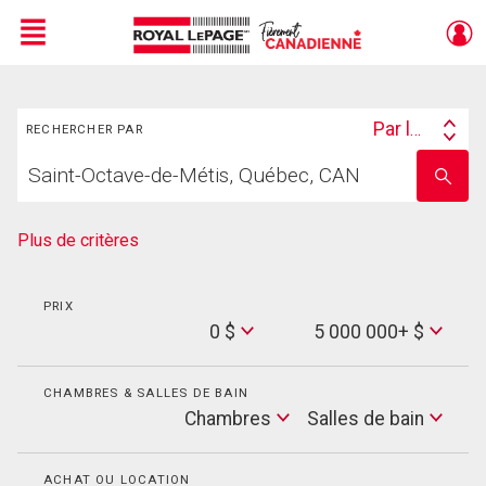
Menu
Rechercher
Live
En Direct
Par lieu
RECHERCHER PAR
Search
Trouvez
By
Entrez
votre
le
foyer
nom
de
Plus de critères
l'école
PRIX
Min
0 $
5 000 000+ $
Price
Max
Price
CHAMBRES & SALLES DE BAIN
Cham
Chambres
Salles de bain
Salles
de
bain
ACHAT OU LOCATION