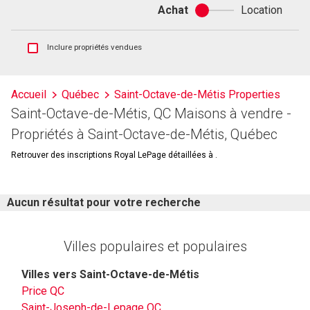
Achat
Location
Achat
ou
location
Afficher
Inclure propriétés vendues
les
inscriptions
vendues
Accueil
Québec
Saint-Octave-de-Métis Properties
et
Saint-Octave-de-Métis, QC Maisons à vendre -
les
historiques
Propriétés à Saint-Octave-de-Métis, Québec
d'inscriptions
Retrouver des inscriptions Royal LePage détaillées à .
Aucun résultat pour votre recherche
Villes populaires et populaires
Villes vers Saint-Octave-de-Métis
Price QC
Saint-Joseph-de-Lepage QC