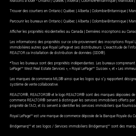
Maisons à louer -
Ontario
|
Québec
|
Alberta
|
Colombie-Britannique
|
Manitoba
|
Trouver des courtiers en
Ontario
|
Québec
|
Alberta
|
Colombie-Britannique
|
Man
Parcourir les bureaux en
Ontario
|
Québec
|
Alberta
|
Colombie-Britannique
|
Man
Afficher les propriétés résidentielles au Canada
|
Dernières inscriptions au Cana
Les informations des propriétés sur ce site proviennent des inscriptions Royal 
immobilières autres que Royal LePage et ses distributeurs. L'exactitude de l'info
REALTOR.ca Installation de distribution de données (SDD®).
*Tous les bureaux sont des propriétés indépendantes. Les bureaux comprenant 
LePage
MD
West Real Estate Services », « Royal LePage
MD
Sussex », et « Les immeu
Les marques de commerce MLS® ainsi que les logos qui s'y rapportent désignent
système de vente collaborative.
REALTOR®, REALTORS® et le logo REALTOR® sont des marques déposées de REAL
commerce REALTOR® servent à distinguer les services immobiliers offerts par le
propriété de l'ACI, et ils servent à identifier les services immobiliers que fourni
Royal LePage
MD
est une marque de commerce déposée de la Banque Royale du Cana
Bridgemarq
MD
et ses logos / Services immobiliers Bridgemarq
MD
sont des marque