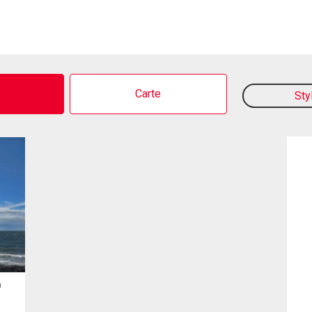
o
Carte
Sty
n