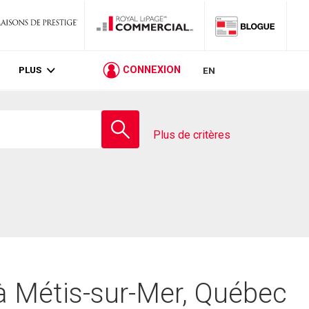
PLUS
CONNEXION
EN
Entrez
le
Plus de critères
nom
de
l'école
 à Métis-sur-Mer, Québec