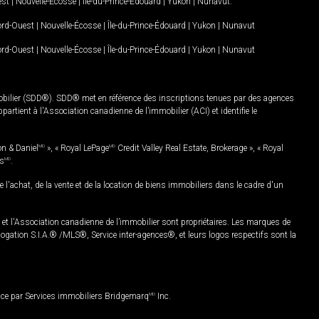
est
|
Nouvelle-Écosse
|
Île-du-Prince-Édouard
|
Yukon
|
Nunavut
.
Nord-Ouest
|
Nouvelle-Écosse
|
Île-du-Prince-Édouard
|
Yukon
|
Nunavut
Nord-Ouest
|
Nouvelle-Écosse
|
Île-du-Prince-Édouard
|
Yukon
|
Nunavut
mobilier (SDD®). SDD® met en référence des inscriptions tenues par des agences
rtient à l'Association canadienne de l’immobilier (ACI) et identifie le
on & Daniel
MD
», « Royal LePage
MD
Credit Valley Real Estate, Brokerage », « Royal
es
MD
.
chat, de la vente et de la location de biens immobiliers dans le cadre d'un
Association canadienne de l’immobilier sont propriétaires. Les marques de
ation S.I.A.® /MLS®, Service inter-agences®, et leurs logos respectifs sont la
nce par Services immobiliers Bridgemarq
MD
Inc.