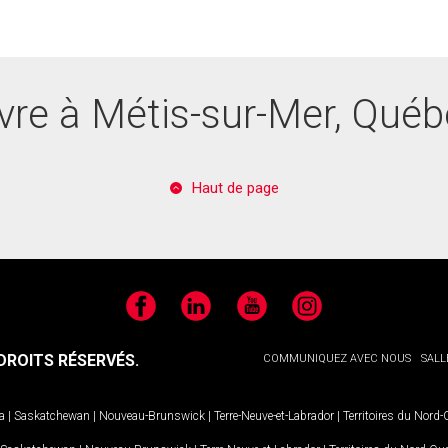
vre à Métis-sur-Mer, Qué
Haut de page
Facebook
LinkedIn
YouTube
Instagram
ROITS RÉSERVÉS.
COMMUNIQUEZ AVEC NOUS
SALL
a
|
Saskatchewan
|
Nouveau-Brunswick
|
Terre-Neuve-et-Labrador
|
Territoires du Nord