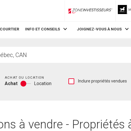
ZoneInvestisseurs RLP
 COURTIER
INFO ET CONSEILS
JOIGNEZ-VOUS À NOUS
Chambres
ACHAT OU LOCATION
Afficher
Inclure propriétés vendues
Achat
Location
les
Achat
inscriptions
ou
vendues
location
et
les
historiques
d'inscriptions
ns à vendre - Propriétés