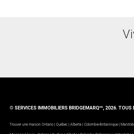
Vi
© SERVICES IMMOBILIERS BRIDGEMARQ
, 2026.
TOUS D
MD
Trouver une maison
Ontario
|
Québec
|
Alberta
|
Colombie-Britannique
|
Manitob