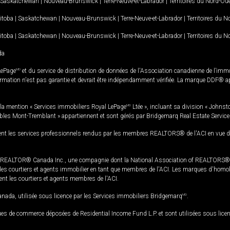
Saskatchewan
|
Nouveau-Brunswick
|
Terre-Neuve-et-Labrador
|
Territoires du Nord-Ou
itoba
|
Saskatchewan
|
Nouveau-Brunswick
|
Terre-Neuve-et-Labrador
|
Territoires du 
itoba
|
Saskatchewan
|
Nouveau-Brunswick
|
Terre-Neuve-et-Labrador
|
Territoires du 
da
LePage
MD
et du service de distribution de données de l'Association canadienne de l’im
rmation n'est pas garantie et devrait être indépendamment vérifiée. La marque DDF® appa
la mention « Services immobiliers Royal LePage
MD
Ltée », incluant sa division « Johnst
bles Mont-Tremblant » appartiennent et sont gérés par Bridgemarq Real Estate Servic
 les services professionnels rendus par les membres REALTORS® de l'ACI en vue de l'a
TOR® Canada Inc., une compagnie dont la National Association of REALTORS® et l'
s courtiers et agents immobilier en tant que membres de l'ACI. Les marques d'homolog
ssent les courtiers et agents membres de l'ACI.
da, utilisée sous licence par les Services immobiliers Bridgemarq
MD
.
s de commerce déposées de Residential Income Fund L.P. et sont utilisées sous lice