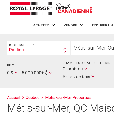
ACHETER
VENDRE
TROUVER UN
Live
En Direct
Rechercher
Trouvez
RECHERCHER PAR
votre
Par lieu
Search
foyer
By
CHAMBRES & SALLES DE BAIN
PRIX
Min
Salles
Chambres
Price
Max
0 $
5 000 000+ $
de
Salles de bain
Price
bain
Accueil
Québec
Métis-sur-Mer Properties
Métis-sur-Mer, QC Maiso