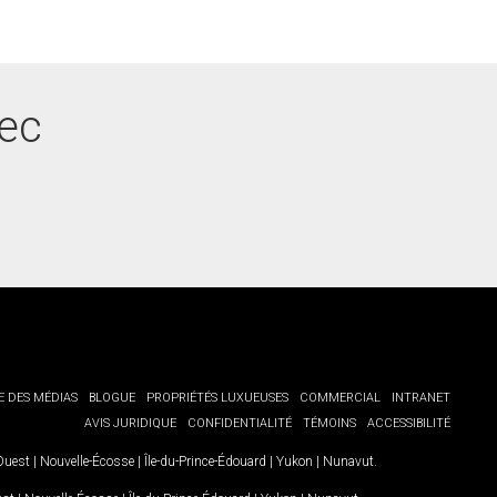
bec
E DES MÉDIAS
BLOGUE
PROPRIÉTÉS LUXUEUSES
COMMERCIAL
INTRANET
AVIS JURIDIQUE
CONFIDENTIALITÉ
TÉMOINS
ACCESSIBILITÉ
-Ouest
|
Nouvelle-Écosse
|
Île-du-Prince-Édouard
|
Yukon
|
Nunavut
.