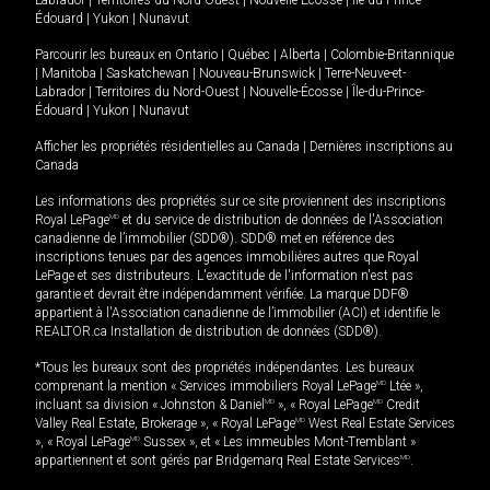
Édouard
|
Yukon
|
Nunavut
Parcourir les bureaux en
Ontario
|
Québec
|
Alberta
|
Colombie-Britannique
|
Manitoba
|
Saskatchewan
|
Nouveau-Brunswick
|
Terre-Neuve-et-
Labrador
|
Territoires du Nord-Ouest
|
Nouvelle-Écosse
|
Île-du-Prince-
Édouard
|
Yukon
|
Nunavut
Afficher les propriétés résidentielles au Canada
|
Dernières inscriptions au
Canada
Les informations des propriétés sur ce site proviennent des inscriptions
Royal LePage
MD
et du service de distribution de données de l'Association
canadienne de l’immobilier (SDD®). SDD® met en référence des
inscriptions tenues par des agences immobilières autres que Royal
LePage et ses distributeurs. L'exactitude de l'information n'est pas
garantie et devrait être indépendamment vérifiée. La marque DDF®
appartient à l'Association canadienne de l’immobilier (ACI) et identifie le
REALTOR.ca Installation de distribution de données (SDD®).
*Tous les bureaux sont des propriétés indépendantes. Les bureaux
comprenant la mention « Services immobiliers Royal LePage
MD
Ltée »,
incluant sa division « Johnston & Daniel
MD
», « Royal LePage
MD
Credit
Valley Real Estate, Brokerage », « Royal LePage
MD
West Real Estate Services
», « Royal LePage
MD
Sussex », et « Les immeubles Mont-Tremblant »
appartiennent et sont gérés par Bridgemarq Real Estate Services
MD
.