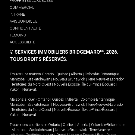
PROPRIÉTÉS LUXUEUSES
COMMERCIAL
INTRANET
AVIS JURIDIQUE
CONFIDENTIALITÉ
TÉMOINS
ACCESSIBILITÉ
© SERVICES IMMOBILIERS BRIDGEMARQ
, 2026.
MD
TOUS DROITS RÉSERVÉS.
Trouver une maison
Ontario
|
Québec
|
Alberta
|
Colombie-Britannique
|
Manitoba
|
Saskatchewan
|
Nouveau-Brunswick
|
Terre-Neuve-et-Labrador
|
Territoires du Nord-Ouest
|
Nouvelle-Écosse
|
Île-du-Prince-Édouard
|
Yukon
|
Nunavut
.
Maisons à louer -
Ontario
|
Québec
|
Alberta
|
Colombie-Britannique
|
Manitoba
|
Saskatchewan
|
Nouveau-Brunswick
|
Terre-Neuve-et-Labrador
|
Territoires du Nord-Ouest
|
Nouvelle-Écosse
|
Île-du-Prince-Édouard
|
Yukon
|
Nunavut
.
Trouver des courtiers en
Ontario
|
Québec
|
Alberta
|
Colombie-Britannique
|
Manitoba
|
Saskatchewan
|
Nouveau-Brunswick
|
Terre-Neuve-et-
Labrador
|
Territoires du Nord-Ouest
|
Nouvelle-Écosse
|
Île-du-Prince-