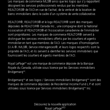
Les marques de commerce MLS® ainsi que les logos qui s'y rapportent
désignent les services professionnels rendus par les membres
REALTORS® de l'ACI en vue de l'achat, de la vente et de la location de
biens immobiliers dans le cadre d'un système de vente collaborative.
REALTOR®, REALTORS® et le logo REALTOR® sont des marques
déposées de REALTOR® Canada Inc., une compagnie dont la National
Association of REALTORS® et l'Association canadienne de l’immobilier
sont propriétaires. Les marques de commerce REALTOR® servent à
distinguer les services immobiliers offerts par les courtiers et agents
immobilier en tant que membres de l'ACI. Les marques d'homologation
S.I.A.® /MLS®, Service inter-agences®, et leurs logos respectifs sont la
propriété de l'ACI, et ils servent à identifier les services immobiliers que
fournissent les courtiers et agents membres de l'ACI.
Royal LePage
MD
est une marque de commerce déposée de la Banque
Royale du Canada, utilisée sous licence par les Services immobiliers
Bridgemarq
MD
.
Bridgemarq
MD
et ses logos / Services immobiliers Bridgemarq
MD
sont des
marques de commerce déposées de Residential Income Fund L.P. et sont
utilisées sous licence par Services immobiliers Bridgemarq
MD
Inc.
Découvrez la nouvelle application
MD
Royal LePage