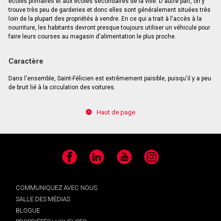
écoles primaires et aux écoles secondaires de la ville. D'autre part, on y
trouve très peu de garderies et donc elles sont généralement situées très
loin de la plupart des propriétés à vendre. En ce qui a trait à l'accès à la
nourriture, les habitants devront presque toujours utiliser un véhicule pour
faire leurs courses au magasin d'alimentation le plus proche.
Caractère
Dans l'ensemble, Saint-Félicien est extrêmement paisible, puisqu'il y a peu
de bruit lié à la circulation des voitures.
Haut de page
Facebook
LinkedIn
YouTube
Instagram
COMMUNIQUEZ AVEC NOUS
SALLE DES MÉDIAS
BLOGUE