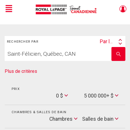
Menu
Live
En Direct
Rechercher
Par lieu
RECHERCHER PAR
Search
Trouvez
By
Entrez
votre
le
foyer
nom
de
Plus de critères
l'école
PRIX
Min
0 $
5 000 000+ $
Price
Max
Price
CHAMBRES & SALLES DE BAIN
Cham
Chambres
Salles de bain
Salles
de