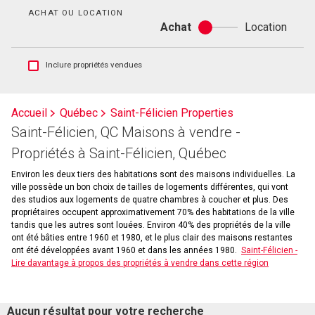
bain
ACHAT OU LOCATION
Achat
Location
Achat
ou
location
Afficher
Inclure propriétés vendues
les
inscriptions
vendues
Accueil
Québec
Saint-Félicien Properties
et
Saint-Félicien, QC Maisons à vendre -
les
historiques
Propriétés à Saint-Félicien, Québec
d'inscriptions
Environ les deux tiers des habitations sont des maisons individuelles. La
ville possède un bon choix de tailles de logements différentes, qui vont
des studios aux logements de quatre chambres à coucher et plus. Des
propriétaires occupent approximativement 70% des habitations de la ville
tandis que les autres sont louées. Environ 40% des propriétés de la ville
ont été bâties entre 1960 et 1980, et le plus clair des maisons restantes
ont été développées avant 1960 et dans les années 1980.
Saint-Félicien -
Lire davantage à propos des propriétés à vendre dans cette région
Aucun résultat pour votre recherche