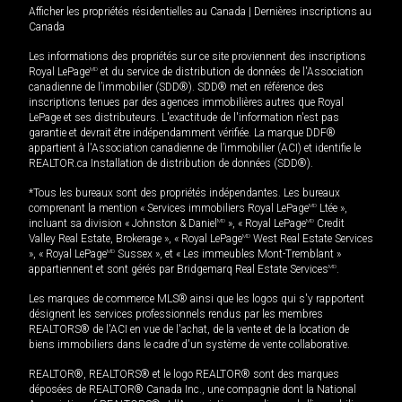
Afficher les propriétés résidentielles au Canada
|
Dernières inscriptions au
Canada
Les informations des propriétés sur ce site proviennent des inscriptions
Royal LePage
MD
et du service de distribution de données de l'Association
canadienne de l’immobilier (SDD®). SDD® met en référence des
inscriptions tenues par des agences immobilières autres que Royal
LePage et ses distributeurs. L'exactitude de l'information n'est pas
garantie et devrait être indépendamment vérifiée. La marque DDF®
appartient à l'Association canadienne de l’immobilier (ACI) et identifie le
REALTOR.ca Installation de distribution de données (SDD®).
*Tous les bureaux sont des propriétés indépendantes. Les bureaux
comprenant la mention « Services immobiliers Royal LePage
MD
Ltée »,
incluant sa division « Johnston & Daniel
MD
», « Royal LePage
MD
Credit
Valley Real Estate, Brokerage », « Royal LePage
MD
West Real Estate Services
», « Royal LePage
MD
Sussex », et « Les immeubles Mont-Tremblant »
appartiennent et sont gérés par Bridgemarq Real Estate Services
MD
.
Les marques de commerce MLS® ainsi que les logos qui s'y rapportent
désignent les services professionnels rendus par les membres
REALTORS® de l'ACI en vue de l'achat, de la vente et de la location de
biens immobiliers dans le cadre d'un système de vente collaborative.
REALTOR®, REALTORS® et le logo REALTOR® sont des marques
déposées de REALTOR® Canada Inc., une compagnie dont la National