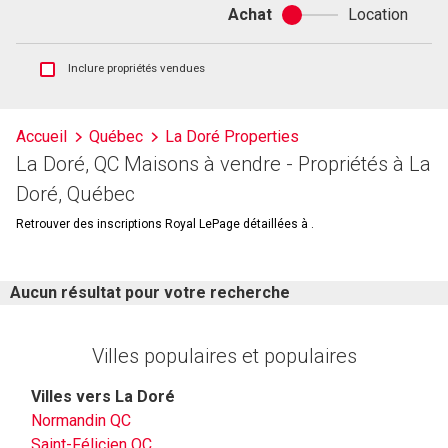
Achat
Location
Achat
ou
location
Afficher
Inclure propriétés vendues
les
inscriptions
vendues
Accueil
Québec
La Doré Properties
et
La Doré, QC Maisons à vendre - Propriétés à La
les
historiques
Doré, Québec
d'inscriptions
Retrouver des inscriptions Royal LePage détaillées à .
Aucun résultat pour votre recherche
Villes populaires et populaires
Villes vers La Doré
Normandin QC
Saint-Félicien QC