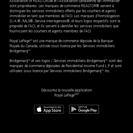
Association of REALTORS® et l'Association canadienne de l’immobilier
sont propriétaires. Les marques de commerce REALTOR® servent à
distinguer les services immobiliers offerts par les courtiers et agents
immobilier en tant que membres de l'ACI. Les marques d'homologation
S.I.A.® /MLS®, Service inter-agences®, et leurs logos respectifs sont la
propriété de l'ACI, et ils servent à identifier les services immobiliers que
fournissent les courtiers et agents membres de l'ACI.
Royal LePage
MD
est une marque de commerce déposée de la Banque
Royale du Canada, utilisée sous licence par les Services immobiliers
Bridgemarq
MD
.
Bridgemarq
MD
et ses logos / Services immobiliers Bridgemarq
MD
sont des
marques de commerce déposées de Residential Income Fund L.P. et sont
utilisées sous licence par Services immobiliers Bridgemarq
MD
Inc.
Découvrez la nouvelle application
MD
Royal LePage