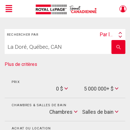
Menu
Rechercher
Live
En Direct
Par lieu
RECHERCHER PAR
Search
Trouvez
By
Entrez
votre
le
foyer
nom
de
Plus de critères
l'école
PRIX
Min
0 $
5 000 000+ $
Price
Max
Price
CHAMBRES & SALLES DE BAIN
Cham
Chambres
Salles de bain
Salles
de
bain
ACHAT OU LOCATION