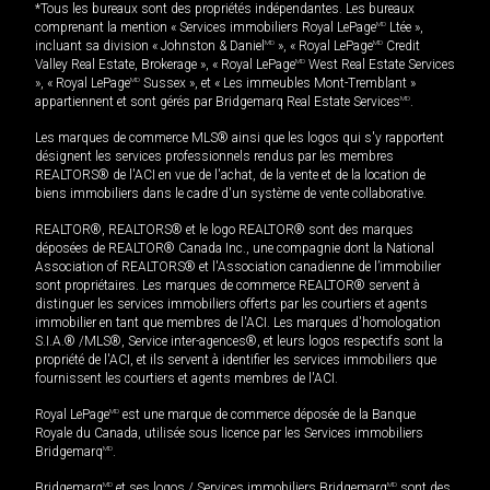
*Tous les bureaux sont des propriétés indépendantes. Les bureaux
comprenant la mention « Services immobiliers Royal LePage
MD
Ltée »,
incluant sa division « Johnston & Daniel
MD
», « Royal LePage
MD
Credit
Valley Real Estate, Brokerage », « Royal LePage
MD
West Real Estate Services
», « Royal LePage
MD
Sussex », et « Les immeubles Mont-Tremblant »
appartiennent et sont gérés par Bridgemarq Real Estate Services
MD
.
Les marques de commerce MLS® ainsi que les logos qui s'y rapportent
désignent les services professionnels rendus par les membres
REALTORS® de l'ACI en vue de l'achat, de la vente et de la location de
biens immobiliers dans le cadre d'un système de vente collaborative.
REALTOR®, REALTORS® et le logo REALTOR® sont des marques
déposées de REALTOR® Canada Inc., une compagnie dont la National
Association of REALTORS® et l'Association canadienne de l’immobilier
sont propriétaires. Les marques de commerce REALTOR® servent à
distinguer les services immobiliers offerts par les courtiers et agents
immobilier en tant que membres de l'ACI. Les marques d'homologation
S.I.A.® /MLS®, Service inter-agences®, et leurs logos respectifs sont la
propriété de l'ACI, et ils servent à identifier les services immobiliers que
fournissent les courtiers et agents membres de l'ACI.
Royal LePage
MD
est une marque de commerce déposée de la Banque
Royale du Canada, utilisée sous licence par les Services immobiliers
Bridgemarq
MD
.
Bridgemarq
MD
et ses logos / Services immobiliers Bridgemarq
MD
sont des