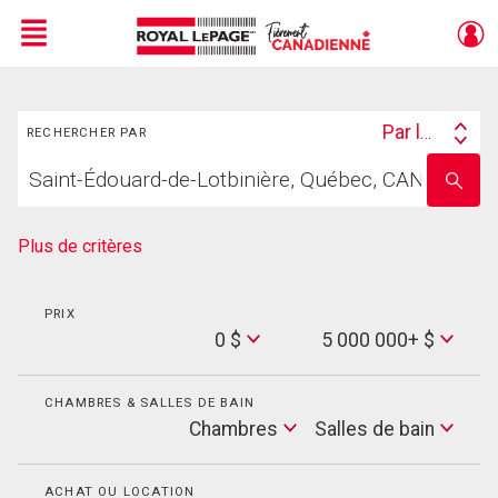
Menu
Rechercher
Live
En Direct
Par lieu
RECHERCHER PAR
Search
Trouvez
By
Entrez
votre
le
foyer
nom
de
Plus de critères
l'école
PRIX
Min
0 $
5 000 000+ $
Price
Max
Price
CHAMBRES & SALLES DE BAIN
Cham
Chambres
Salles de bain
Salles
de
bain
ACHAT OU LOCATION