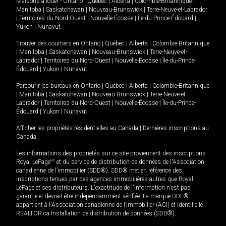
Maisons à louer -
Ontario
|
Québec
|
Alberta
|
Colombie-Britannique
|
Manitoba
|
Saskatchewan
|
Nouveau-Brunswick
|
Terre-Neuve-et-Labrador
|
Territoires du Nord-Ouest
|
Nouvelle-Écosse
|
Île-du-Prince-Édouard
|
Yukon
|
Nunavut
.
Trouver des courtiers en
Ontario
|
Québec
|
Alberta
|
Colombie-Britannique
|
Manitoba
|
Saskatchewan
|
Nouveau-Brunswick
|
Terre-Neuve-et-
Labrador
|
Territoires du Nord-Ouest
|
Nouvelle-Écosse
|
Île-du-Prince-
Édouard
|
Yukon
|
Nunavut
Parcourir les bureaux en
Ontario
|
Québec
|
Alberta
|
Colombie-Britannique
|
Manitoba
|
Saskatchewan
|
Nouveau-Brunswick
|
Terre-Neuve-et-
Labrador
|
Territoires du Nord-Ouest
|
Nouvelle-Écosse
|
Île-du-Prince-
Édouard
|
Yukon
|
Nunavut
Afficher les propriétés résidentielles au Canada
|
Dernières inscriptions au
Canada
Les informations des propriétés sur ce site proviennent des inscriptions
Royal LePage
MD
et du service de distribution de données de l'Association
canadienne de l’immobilier (SDD®). SDD® met en référence des
inscriptions tenues par des agences immobilières autres que Royal
LePage et ses distributeurs. L'exactitude de l'information n'est pas
garantie et devrait être indépendamment vérifiée. La marque DDF®
appartient à l'Association canadienne de l’immobilier (ACI) et identifie le
REALTOR.ca Installation de distribution de données (SDD®).