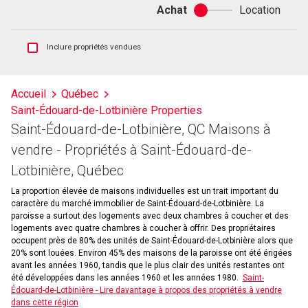
Achat
Location
Achat
ou
location
Afficher
Inclure propriétés vendues
les
inscriptions
vendues
Accueil
Québec
et
Saint-Édouard-de-Lotbinière Properties
les
historiques
Saint-Édouard-de-Lotbinière, QC Maisons à
d'inscriptions
vendre - Propriétés à Saint-Édouard-de-
Lotbinière, Québec
La proportion élevée de maisons individuelles est un trait important du
caractère du marché immobilier de Saint-Édouard-de-Lotbinière. La
paroisse a surtout des logements avec deux chambres à coucher et des
logements avec quatre chambres à coucher à offrir. Des propriétaires
occupent près de 80% des unités de Saint-Édouard-de-Lotbinière alors que
20% sont louées. Environ 45% des maisons de la paroisse ont été érigées
avant les années 1960, tandis que le plus clair des unités restantes ont
été développées dans les années 1960 et les années 1980.
Saint-
Édouard-de-Lotbinière - Lire davantage à propos des propriétés à vendre
dans cette région