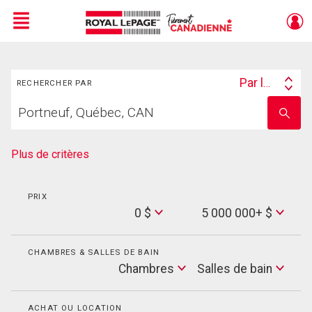
Menu
Rechercher
Live
En Direct
Par lieu
RECHERCHER PAR
Search
Trouvez
By
Entrez
votre
le
foyer
nom
de
Plus de critères
l'école
PRIX
Min
0 $
5 000 000+ $
Price
Max
Price
CHAMBRES & SALLES DE BAIN
Cham
Chambres
Salles de bain
Salles
de
bain
ACHAT OU LOCATION