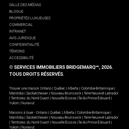
SALLE DES MÉDIAS
BLOGUE
PROPRIÉTÉS LUXUEUSES
COMMERCIAL
INTRANET
AVIS JURIDIQUE
CONFIDENTIALITÉ
TÉMOINS
ACCESSIBILITÉ
© SERVICES IMMOBILIERS BRIDGEMARQ
, 2026.
MD
TOUS DROITS RÉSERVÉS.
Trouver une maison
Ontario
|
Québec
|
Alberta
|
Colombie-Britannique
|
Manitoba
|
Saskatchewan
|
Nouveau-Brunswick
|
Terre-Neuve-et-Labrador
|
Territoires du Nord-Ouest
|
Nouvelle-Écosse
|
Île-du-Prince-Édouard
|
Yukon
|
Nunavut
.
Maisons à louer -
Ontario
|
Québec
|
Alberta
|
Colombie-Britannique
|
Manitoba
|
Saskatchewan
|
Nouveau-Brunswick
|
Terre-Neuve-et-Labrador
|
Territoires du Nord-Ouest
|
Nouvelle-Écosse
|
Île-du-Prince-Édouard
|
Yukon
|
Nunavut
.