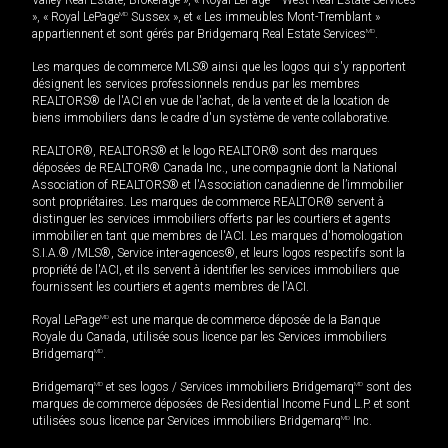
Valley Real Estate, Brokerage », « Royal LePage
West Real Estate Services
», « Royal LePage
MD
Sussex », et « Les immeubles Mont-Tremblant »
appartiennent et sont gérés par Bridgemarq Real Estate Services
MD
.
Les marques de commerce MLS® ainsi que les logos qui s'y rapportent
désignent les services professionnels rendus par les membres
REALTORS® de l'ACI en vue de l'achat, de la vente et de la location de
biens immobiliers dans le cadre d'un système de vente collaborative.
REALTOR®, REALTORS® et le logo REALTOR® sont des marques
déposées de REALTOR® Canada Inc., une compagnie dont la National
Association of REALTORS® et l'Association canadienne de l’immobilier
sont propriétaires. Les marques de commerce REALTOR® servent à
distinguer les services immobiliers offerts par les courtiers et agents
immobilier en tant que membres de l'ACI. Les marques d'homologation
S.I.A.® /MLS®, Service inter-agences®, et leurs logos respectifs sont la
propriété de l'ACI, et ils servent à identifier les services immobiliers que
fournissent les courtiers et agents membres de l'ACI.
Royal LePage
MD
est une marque de commerce déposée de la Banque
Royale du Canada, utilisée sous licence par les Services immobiliers
Bridgemarq
MD
.
Bridgemarq
MD
et ses logos / Services immobiliers Bridgemarq
MD
sont des
marques de commerce déposées de Residential Income Fund L.P. et sont
utilisées sous licence par Services immobiliers Bridgemarq
MD
Inc.