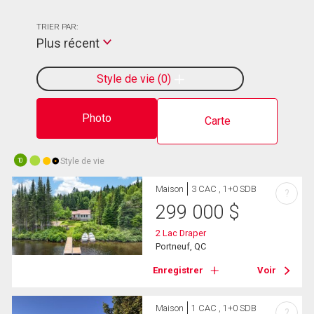
TRIER PAR:
Plus récent
Style de vie
0
Photo
Carte
Style de vie
10
Maison
3 CAC , 1+0 SDB
?
299 000
$
2 Lac Draper
Portneuf, QC
Enregistrer
Voir
Maison
1 CAC , 1+0 SDB
?