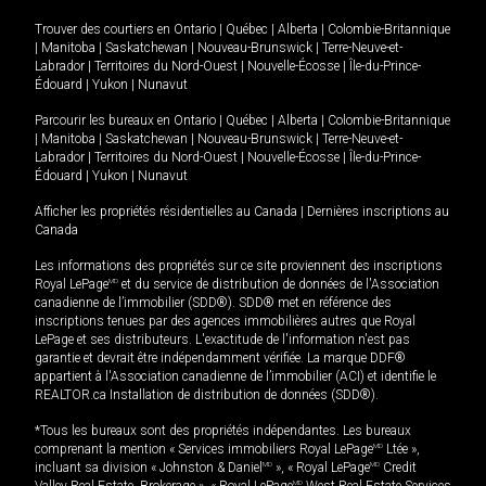
Trouver des courtiers en
Ontario
|
Québec
|
Alberta
|
Colombie-Britannique
|
Manitoba
|
Saskatchewan
|
Nouveau-Brunswick
|
Terre-Neuve-et-
Labrador
|
Territoires du Nord-Ouest
|
Nouvelle-Écosse
|
Île-du-Prince-
Édouard
|
Yukon
|
Nunavut
Parcourir les bureaux en
Ontario
|
Québec
|
Alberta
|
Colombie-Britannique
|
Manitoba
|
Saskatchewan
|
Nouveau-Brunswick
|
Terre-Neuve-et-
Labrador
|
Territoires du Nord-Ouest
|
Nouvelle-Écosse
|
Île-du-Prince-
Édouard
|
Yukon
|
Nunavut
Afficher les propriétés résidentielles au Canada
|
Dernières inscriptions au
Canada
Les informations des propriétés sur ce site proviennent des inscriptions
Royal LePage
MD
et du service de distribution de données de l'Association
canadienne de l’immobilier (SDD®). SDD® met en référence des
inscriptions tenues par des agences immobilières autres que Royal
LePage et ses distributeurs. L'exactitude de l'information n'est pas
garantie et devrait être indépendamment vérifiée. La marque DDF®
appartient à l'Association canadienne de l’immobilier (ACI) et identifie le
REALTOR.ca Installation de distribution de données (SDD®).
*Tous les bureaux sont des propriétés indépendantes. Les bureaux
comprenant la mention « Services immobiliers Royal LePage
MD
Ltée »,
incluant sa division « Johnston & Daniel
MD
», « Royal LePage
MD
Credit
MD