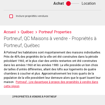
Achat
Location
Achat
ou
location
Afficher
Inclure propriétés vendues
les
inscriptions
vendues
Accueil
Québec
Portneuf Properties
et
Portneuf, QC Maisons à vendre - Propriétés à
les
historiques
Portneuf, Québec
d'inscriptions
À Portneuf les habitations sont majoritairement des maisons individuelles.
Près de 40% des propriétés de la ville ont été construites dans la période
précédant 1960, et le plus clair des unités restantes ont été construites
dans les années 1960 et les années 1980. La ville possède un bon choix
de tailles d'unités différentes, allant des lofts aux logements de quatre
chambres à coucher et plus. Approximativement les trois quarts de la
population de la ville possèdent leur demeure alors que le quart louent leur
maison.
Portneuf - Lire davantage à propos des propriétés à vendre dans
cette région
2 PROPRIÉTÉS À VENDRE À PORTNEUF