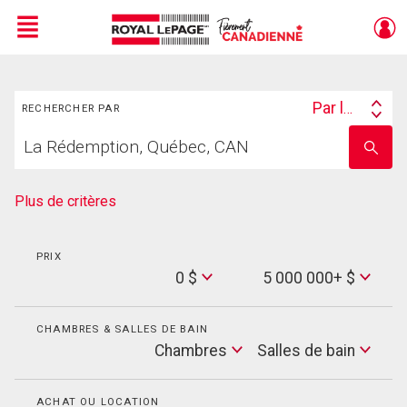
Menu
Rechercher
Live
En Direct
Par lieu
RECHERCHER PAR
Search
Trouvez
By
Entrez
votre
le
foyer
nom
de
Plus de critères
l'école
PRIX
Min
0 $
5 000 000+ $
Price
Max
Price
CHAMBRES & SALLES DE BAIN
Cham
Chambres
Salles de bain
Salles
de
bain
ACHAT OU LOCATION