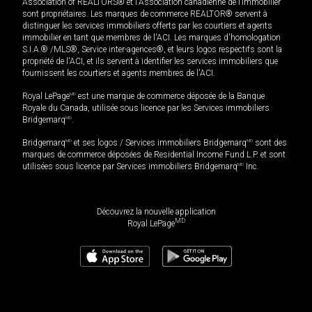
Association of REALTORS® et l'Association canadienne de l’immobilier
sont propriétaires. Les marques de commerce REALTOR® servent à
distinguer les services immobiliers offerts par les courtiers et agents
immobilier en tant que membres de l'ACI. Les marques d'homologation
S.I.A.® /MLS®, Service inter-agences®, et leurs logos respectifs sont la
propriété de l'ACI, et ils servent à identifier les services immobiliers que
fournissent les courtiers et agents membres de l'ACI.
Royal LePage
MD
est une marque de commerce déposée de la Banque
Royale du Canada, utilisée sous licence par les Services immobiliers
Bridgemarq
MD
.
Bridgemarq
MD
et ses logos / Services immobiliers Bridgemarq
MD
sont des
marques de commerce déposées de Residential Income Fund L.P. et sont
utilisées sous licence par Services immobiliers Bridgemarq
MD
Inc.
Découvrez la nouvelle application
MD
Royal LePage