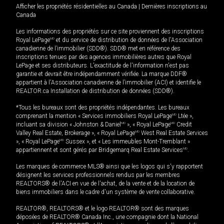
Afficher les propriétés résidentielles au Canada
|
Dernières inscriptions au
Canada
Les informations des propriétés sur ce site proviennent des inscriptions
Royal LePage
MD
et du service de distribution de données de l'Association
canadienne de l’immobilier (SDD®). SDD® met en référence des
inscriptions tenues par des agences immobilières autres que Royal
LePage et ses distributeurs. L'exactitude de l'information n'est pas
garantie et devrait être indépendamment vérifiée. La marque DDF®
appartient à l'Association canadienne de l’immobilier (ACI) et identifie le
REALTOR.ca Installation de distribution de données (SDD®).
*Tous les bureaux sont des propriétés indépendantes. Les bureaux
comprenant la mention « Services immobiliers Royal LePage
MD
Ltée »,
incluant sa division « Johnston & Daniel
MD
», « Royal LePage
MD
Credit
Valley Real Estate, Brokerage », « Royal LePage
MD
West Real Estate Services
», « Royal LePage
MD
Sussex », et « Les immeubles Mont-Tremblant »
appartiennent et sont gérés par Bridgemarq Real Estate Services
MD
.
Les marques de commerce MLS® ainsi que les logos qui s'y rapportent
désignent les services professionnels rendus par les membres
REALTORS® de l'ACI en vue de l'achat, de la vente et de la location de
biens immobiliers dans le cadre d'un système de vente collaborative.
REALTOR®, REALTORS® et le logo REALTOR® sont des marques
déposées de REALTOR® Canada Inc., une compagnie dont la National