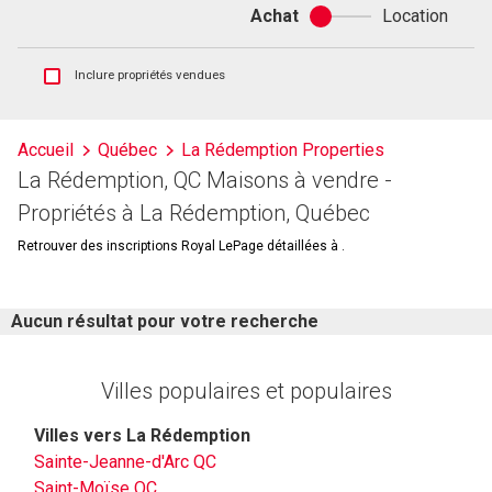
Achat
Location
Achat
ou
location
Afficher
Inclure propriétés vendues
les
inscriptions
vendues
Accueil
Québec
La Rédemption Properties
et
La Rédemption, QC Maisons à vendre -
les
historiques
Propriétés à La Rédemption, Québec
d'inscriptions
Retrouver des inscriptions Royal LePage détaillées à .
Aucun résultat pour votre recherche
Villes populaires et populaires
Villes vers La Rédemption
Sainte-Jeanne-d'Arc QC
Saint-Moïse QC