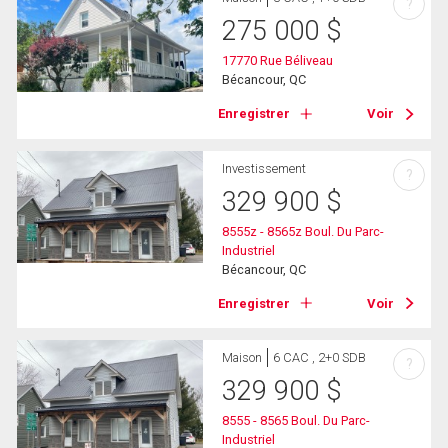
?
275 000
$
17770 Rue Béliveau
Bécancour, QC
Enregistrer
Voir
Investissement
?
329 900
$
8555z - 8565z Boul. Du Parc-
Industriel
Bécancour, QC
Enregistrer
Voir
Maison
6 CAC , 2+0 SDB
?
329 900
$
8555 - 8565 Boul. Du Parc-
Industriel