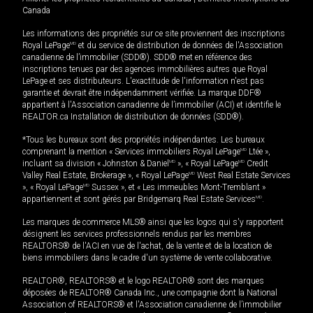
Canada
Les informations des propriétés sur ce site proviennent des inscriptions
Royal LePage
MD
et du service de distribution de données de l'Association
canadienne de l’immobilier (SDD®). SDD® met en référence des
inscriptions tenues par des agences immobilières autres que Royal
LePage et ses distributeurs. L'exactitude de l'information n'est pas
garantie et devrait être indépendamment vérifiée. La marque DDF®
appartient à l'Association canadienne de l’immobilier (ACI) et identifie le
REALTOR.ca Installation de distribution de données (SDD®).
*Tous les bureaux sont des propriétés indépendantes. Les bureaux
comprenant la mention « Services immobiliers Royal LePage
MD
Ltée »,
incluant sa division « Johnston & Daniel
MD
», « Royal LePage
MD
Credit
Valley Real Estate, Brokerage », « Royal LePage
MD
West Real Estate Services
», « Royal LePage
MD
Sussex », et « Les immeubles Mont-Tremblant »
appartiennent et sont gérés par Bridgemarq Real Estate Services
MD
.
Les marques de commerce MLS® ainsi que les logos qui s'y rapportent
désignent les services professionnels rendus par les membres
REALTORS® de l'ACI en vue de l'achat, de la vente et de la location de
biens immobiliers dans le cadre d'un système de vente collaborative.
REALTOR®, REALTORS® et le logo REALTOR® sont des marques
déposées de REALTOR® Canada Inc., une compagnie dont la National
Association of REALTORS® et l'Association canadienne de l’immobilier