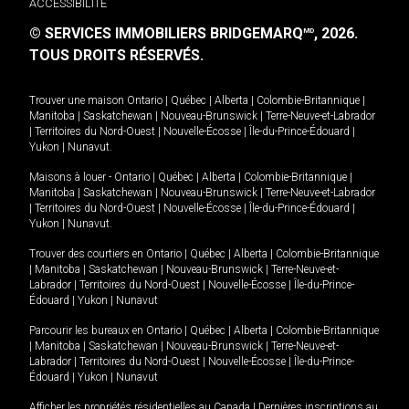
ACCESSIBILITÉ
© SERVICES IMMOBILIERS BRIDGEMARQ
, 2026.
MD
TOUS DROITS RÉSERVÉS.
Trouver une maison
Ontario
|
Québec
|
Alberta
|
Colombie-Britannique
|
Manitoba
|
Saskatchewan
|
Nouveau-Brunswick
|
Terre-Neuve-et-Labrador
|
Territoires du Nord-Ouest
|
Nouvelle-Écosse
|
Île-du-Prince-Édouard
|
Yukon
|
Nunavut
.
Maisons à louer -
Ontario
|
Québec
|
Alberta
|
Colombie-Britannique
|
Manitoba
|
Saskatchewan
|
Nouveau-Brunswick
|
Terre-Neuve-et-Labrador
|
Territoires du Nord-Ouest
|
Nouvelle-Écosse
|
Île-du-Prince-Édouard
|
Yukon
|
Nunavut
.
Trouver des courtiers en
Ontario
|
Québec
|
Alberta
|
Colombie-Britannique
|
Manitoba
|
Saskatchewan
|
Nouveau-Brunswick
|
Terre-Neuve-et-
Labrador
|
Territoires du Nord-Ouest
|
Nouvelle-Écosse
|
Île-du-Prince-
Édouard
|
Yukon
|
Nunavut
Parcourir les bureaux en
Ontario
|
Québec
|
Alberta
|
Colombie-Britannique
|
Manitoba
|
Saskatchewan
|
Nouveau-Brunswick
|
Terre-Neuve-et-
Labrador
|
Territoires du Nord-Ouest
|
Nouvelle-Écosse
|
Île-du-Prince-
Édouard
|
Yukon
|
Nunavut
Afficher les propriétés résidentielles au Canada
|
Dernières inscriptions au