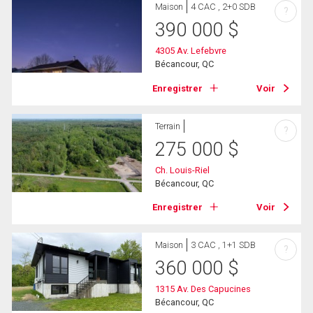
Maison
4 CAC , 2+0 SDB
?
390 000
$
4305 Av. Lefebvre
Bécancour, QC
Enregistrer
Voir
Terrain
?
275 000
$
Ch. Louis-Riel
Bécancour, QC
Enregistrer
Voir
Maison
3 CAC , 1+1 SDB
?
360 000
$
1315 Av. Des Capucines
Bécancour, QC