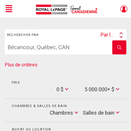
Menu
Rechercher
Live
En Direct
Par lieu
RECHERCHER PAR
Search
Trouvez
By
Entrez
votre
le
foyer
nom
de
Plus de critères
l'école
PRIX
Min
0 $
5 000 000+ $
Price
Max
Price
CHAMBRES & SALLES DE BAIN
Cham
Chambres
Salles de bain
Salles
de
bain
ACHAT OU LOCATION