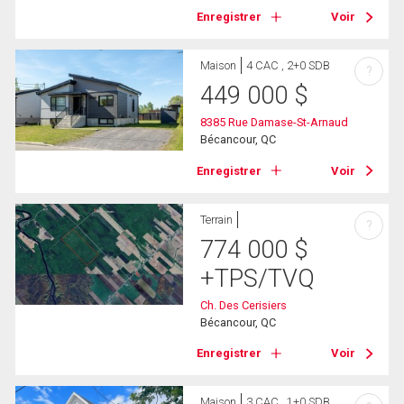
Enregistrer
Voir
Maison
4 CAC , 2+0 SDB
?
449 000
$
8385 Rue Damase-St-Arnaud
Bécancour, QC
Enregistrer
Voir
Terrain
?
774 000
$
+TPS/TVQ
Ch. Des Cerisiers
Bécancour, QC
Enregistrer
Voir
Maison
3 CAC , 1+0 SDB