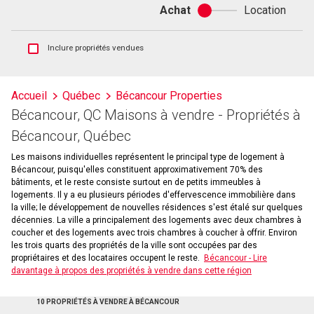
Achat
Location
Achat
ou
location
Afficher
Inclure propriétés vendues
les
inscriptions
vendues
Accueil
Québec
Bécancour Properties
et
Bécancour, QC Maisons à vendre - Propriétés à
les
historiques
Bécancour, Québec
d'inscriptions
Les maisons individuelles représentent le principal type de logement à
Bécancour, puisqu'elles constituent approximativement 70% des
bâtiments, et le reste consiste surtout en de petits immeubles à
logements. Il y a eu plusieurs périodes d'effervescence immobilière dans
la ville; le développement de nouvelles résidences s'est étalé sur quelques
décennies. La ville a principalement des logements avec deux chambres à
coucher et des logements avec trois chambres à coucher à offrir. Environ
les trois quarts des propriétés de la ville sont occupées par des
propriétaires et des locataires occupent le reste.
Bécancour - Lire
davantage à propos des propriétés à vendre dans cette région
10 PROPRIÉTÉS À VENDRE À BÉCANCOUR