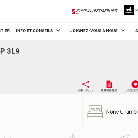
ZoneInvestisseurs RLP
TIER
INFO ET CONSEILS
JOIGNEZ-VOUS À NOUS
À
0P 3L9
PARTAGER
IMPRIMER
ENREGI
None Chamb