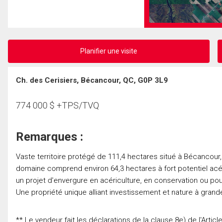
Planifier une visite
Ch. des Cerisiers, Bécancour, QC, G0P 3L9
774 000
$
+TPS/TVQ
Remarques :
Vaste territoire protégé de 111,4 hectares situé à Bécancour
domaine comprend environ 64,3 hectares à fort potentiel acéric
un projet d'envergure en acériculture, en conservation ou pou
Une propriété unique alliant investissement et nature à grand
** Le vendeur fait les déclarations de la clause 8e) de l'Artic