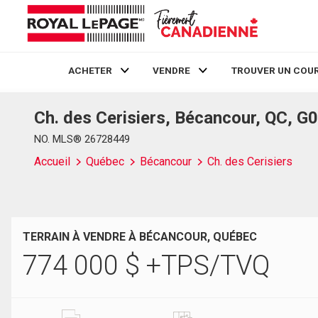
ACHETER
VENDRE
TROUVER UN COUR
Ch. des Cerisiers, Bécancour, QC, G
Live
En Direct
NO. MLS® 26728449
Accueil
Québec
Bécancour
Ch. des Cerisiers
TERRAIN À VENDRE À BÉCANCOUR, QUÉBEC
774 000
$
+TPS/TVQ