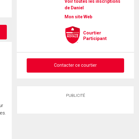
Voir toutes les inscriptions
de Daniel
Mon site Web
Courtier
Participant
Contacter ce courtier
Demander des infos sur cette
PUBLICITÉ
inscription
ur
es.
Prénom
et
Nom
Courriel