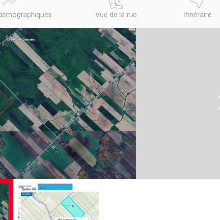
démographiques
Vue de la rue
Itinéraire
N