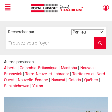
Menu
Live
En Direct
Rechercher par
Search
By
Trouvez
Entrez
votre
le
foyer
nom
de
l'école
Autres provinces :
Alberta
|
Colombie-Britannique
|
Manitoba
|
Nouveau-
Brunswick
|
Terre-Neuve-et-Labrador
|
Territoires du Nord-
Ouest
|
Nouvelle-Écosse
|
Nunavut
|
Ontario
|
Québec
|
Saskatchewan
|
Yukon