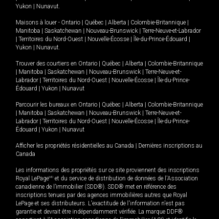
Yukon
|
Nunavut
.
Maisons à louer -
Ontario
|
Québec
|
Alberta
|
Colombie-Britannique
|
Manitoba
|
Saskatchewan
|
Nouveau-Brunswick
|
Terre-Neuve-et-Labrador
|
Territoires du Nord-Ouest
|
Nouvelle-Écosse
|
Île-du-Prince-Édouard
|
Yukon
|
Nunavut
.
Trouver des courtiers en
Ontario
|
Québec
|
Alberta
|
Colombie-Britannique
|
Manitoba
|
Saskatchewan
|
Nouveau-Brunswick
|
Terre-Neuve-et-
Labrador
|
Territoires du Nord-Ouest
|
Nouvelle-Écosse
|
Île-du-Prince-
Édouard
|
Yukon
|
Nunavut
Parcourir les bureaux en
Ontario
|
Québec
|
Alberta
|
Colombie-Britannique
|
Manitoba
|
Saskatchewan
|
Nouveau-Brunswick
|
Terre-Neuve-et-
Labrador
|
Territoires du Nord-Ouest
|
Nouvelle-Écosse
|
Île-du-Prince-
Édouard
|
Yukon
|
Nunavut
Afficher les propriétés résidentielles au Canada
|
Dernières inscriptions au
Canada
Les informations des propriétés sur ce site proviennent des inscriptions
Royal LePage
MD
et du service de distribution de données de l'Association
canadienne de l’immobilier (SDD®). SDD® met en référence des
inscriptions tenues par des agences immobilières autres que Royal
LePage et ses distributeurs. L'exactitude de l'information n'est pas
garantie et devrait être indépendamment vérifiée. La marque DDF®