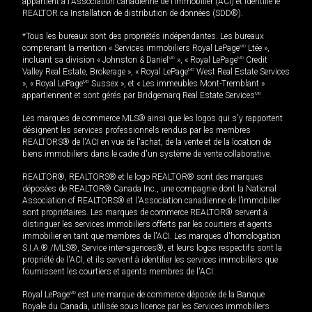
appartient à l'Association canadienne de l’immobilier (ACI) et identifie le
REALTOR.ca Installation de distribution de données (SDD®).
*Tous les bureaux sont des propriétés indépendantes. Les bureaux
comprenant la mention « Services immobiliers Royal LePage
MD
Ltée »,
incluant sa division « Johnston & Daniel
MD
», « Royal LePage
MD
Credit
Valley Real Estate, Brokerage », « Royal LePage
MD
West Real Estate Services
», « Royal LePage
MD
Sussex », et « Les immeubles Mont-Tremblant »
appartiennent et sont gérés par Bridgemarq Real Estate Services
MD
.
Les marques de commerce MLS® ainsi que les logos qui s'y rapportent
désignent les services professionnels rendus par les membres
REALTORS® de l'ACI en vue de l'achat, de la vente et de la location de
biens immobiliers dans le cadre d'un système de vente collaborative.
REALTOR®, REALTORS® et le logo REALTOR® sont des marques
déposées de REALTOR® Canada Inc., une compagnie dont la National
Association of REALTORS® et l'Association canadienne de l’immobilier
sont propriétaires. Les marques de commerce REALTOR® servent à
distinguer les services immobiliers offerts par les courtiers et agents
immobilier en tant que membres de l'ACI. Les marques d'homologation
S.I.A.® /MLS®, Service inter-agences®, et leurs logos respectifs sont la
propriété de l'ACI, et ils servent à identifier les services immobiliers que
fournissent les courtiers et agents membres de l'ACI.
Royal LePage
MD
est une marque de commerce déposée de la Banque
Royale du Canada, utilisée sous licence par les Services immobiliers