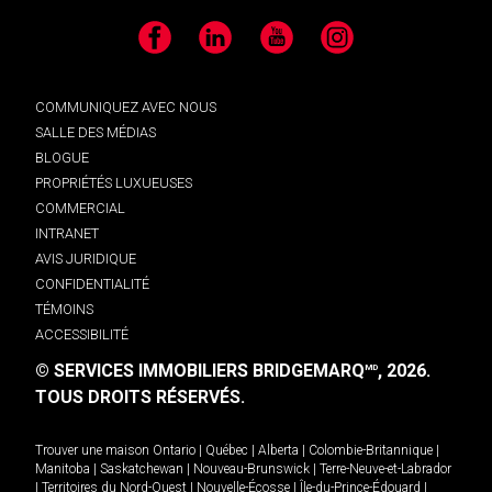
Facebook
LinkedIn
YouTube
Instagram
COMMUNIQUEZ AVEC NOUS
SALLE DES MÉDIAS
BLOGUE
PROPRIÉTÉS LUXUEUSES
COMMERCIAL
INTRANET
AVIS JURIDIQUE
CONFIDENTIALITÉ
TÉMOINS
ACCESSIBILITÉ
© SERVICES IMMOBILIERS BRIDGEMARQ
, 2026.
MD
TOUS DROITS RÉSERVÉS.
Trouver une maison
Ontario
|
Québec
|
Alberta
|
Colombie-Britannique
|
Manitoba
|
Saskatchewan
|
Nouveau-Brunswick
|
Terre-Neuve-et-Labrador
|
Territoires du Nord-Ouest
|
Nouvelle-Écosse
|
Île-du-Prince-Édouard
|