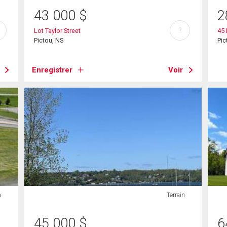
43 000
$
2
?
Lot Taylor Street
45 
Pictou, NS
Pic
Enregistrer
Voir
n
Terrain
45 000
$
6