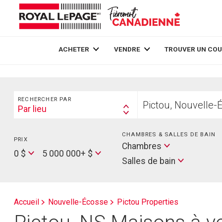
Live
En Direct
ACHETER
VENDRE
TROUVER UN COU
Rechercher
Trouvez
RECHERCHER PAR
votre
Par lieu
Search
foyer
By
CHAMBRES & SALLES DE BAIN
PRIX
Min
Salles
Chambres
Price
Max
0 $
5 000 000+ $
de
Salles de bain
Price
bain
Accueil
Nouvelle-Écosse
Pictou Properties