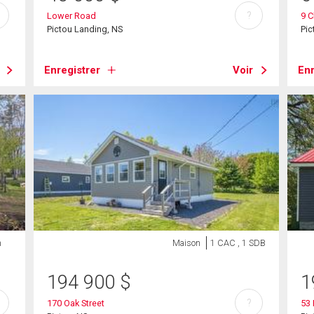
?
Lower Road
9 C
Pictou Landing, NS
Pic
Enregistrer
Voir
Enr
n
Maison
1 CAC , 1 SDB
194 900
$
1
?
170 Oak Street
53 