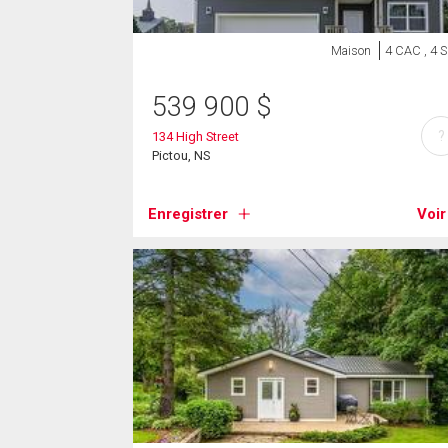
Maison
4 CAC , 4 
539 900
$
?
134 High Street
Pictou, NS
Enregistrer
Voir