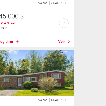
Maison
2 CAC , 2 SDB
45 000
$
?
 Oak Street
tou, NS
egistrer
Voir
Maison
4 CAC , 2 SDB