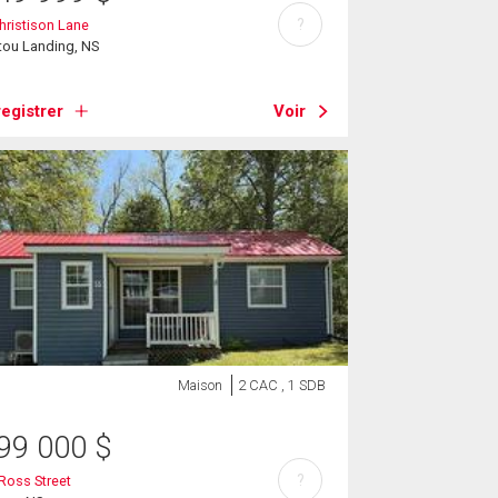
?
hristison Lane
tou Landing, NS
egistrer
Voir
Maison
2 CAC , 1 SDB
99 000
$
?
Ross Street