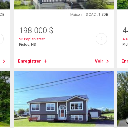
SDB
Maison
3 CAC , 1 SDB
198 000
$
4
?
95 Poplar Street
40 
Pictou, NS
Pic
Enregistrer
Voir
Enr