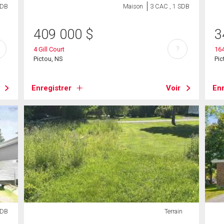
SDB
Maison
3 CAC , 1 SDB
409 000
$
3
?
4 Gill Court
164
Pictou, NS
Pic
Enregistrer
Voir
Enr
SDB
Terrain