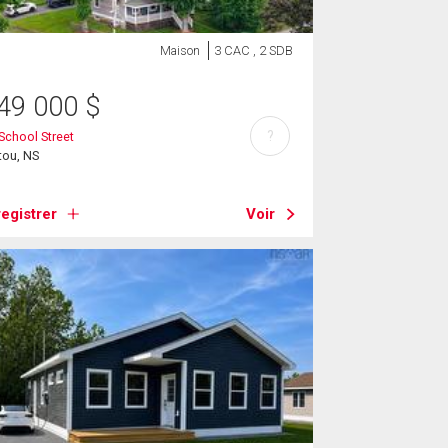
Maison
3 CAC , 2 SDB
49 000
$
?
School Street
tou, NS
egistrer
Voir