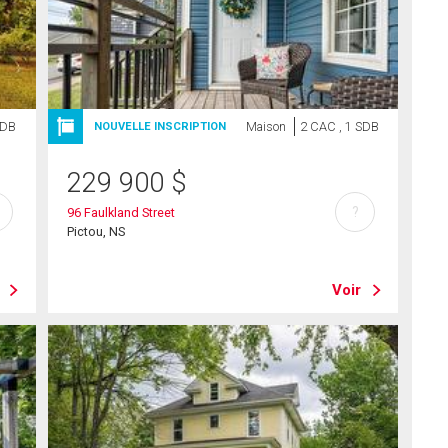
SDB
Maison
2 CAC , 1 SDB
NOUVELLE INSCRIPTION
229 900
$
?
96 Faulkland Street
Pictou, NS
Voir