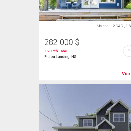
Maison
2 CAC , 1 
282 000
$
?
15 Birch Lane
Pictou Landing, NS
Voir