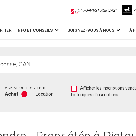
ZoneInvestisseurs RLP
RTIER
INFO ET CONSEILS
JOIGNEZ-VOUS À NOUS
À 
Chambres
Afficher
ACHAT OU LOCATION
Afficher les inscriptions vend
Achat
Location
les
historiques d'inscriptions
Achat
inscriptions
ou
vendues
location
et
les
historiques
d'inscriptions