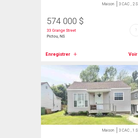
Maison
3 CAC , 2 
574 000
$
?
33 Grange Street
Pictou, NS
Enregistrer
Voir
Maison
3 CAC , 1 