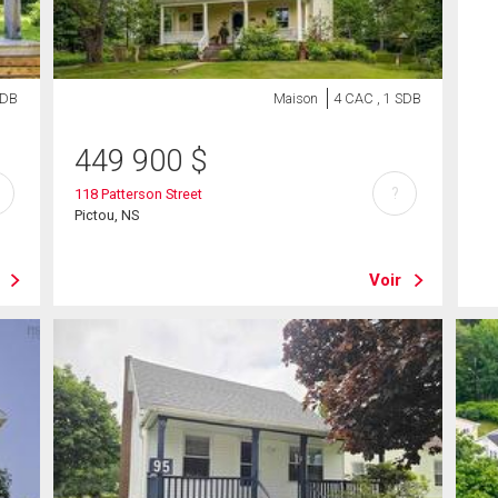
SDB
Maison
4 CAC , 1 SDB
449 900
$
?
118 Patterson Street
Pictou, NS
Voir