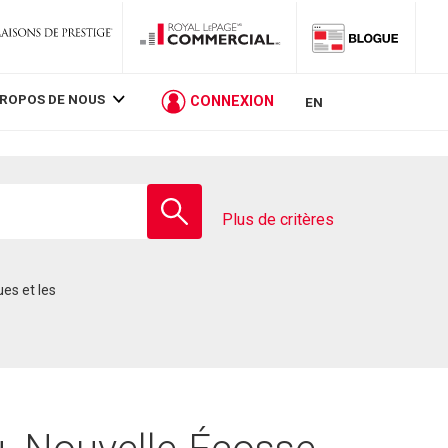
PROPOS DE NOUS
CONNEXION
EN
Entrez
le
Plus de critères
nom
de
l'école
ues et les