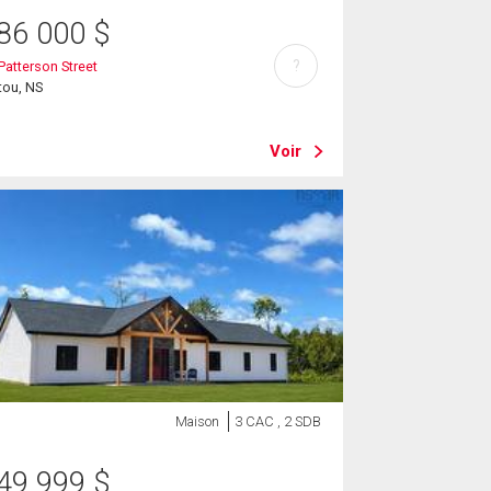
86 000
$
?
Patterson Street
tou, NS
Voir
Maison
3 CAC , 2 SDB
49 999
$