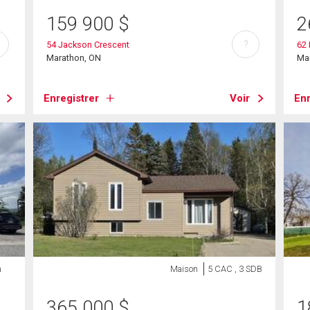
159 900
$
2
?
54 Jackson Crescent
62 
Marathon, ON
Ma
Enregistrer
Voir
Enr
n
Maison
5 CAC , 3 SDB
365 000
$
1