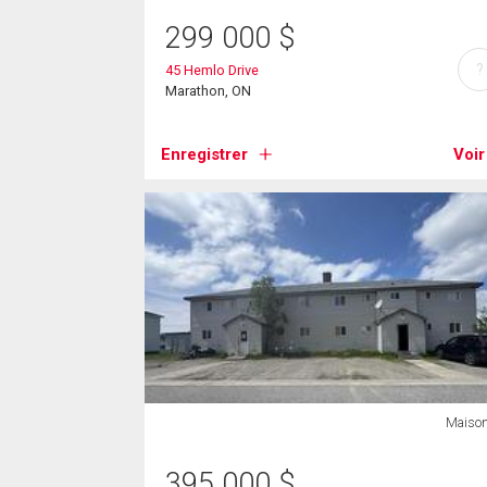
299 000
$
?
45 Hemlo Drive
Marathon, ON
Enregistrer
Voir
Maiso
395 000
$