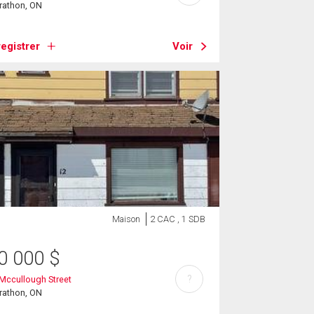
rathon, ON
egistrer
Voir
Maison
2 CAC , 1 SDB
0 000
$
?
Mccullough Street
rathon, ON