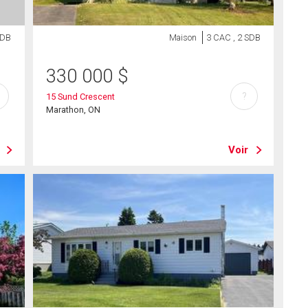
SDB
Maison
3 CAC , 2 SDB
330 000
$
?
15 Sund Crescent
Marathon, ON
Voir