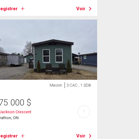
egistrer
Voir
Maison
3 CAC , 1 SDB
75 000
$
?
 Jackson Crescent
rathon, ON
egistrer
Voir