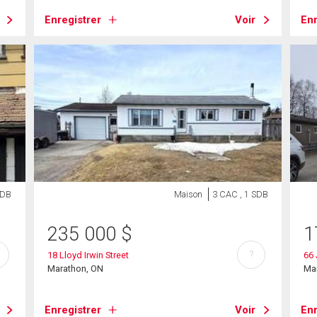
Enregistrer
Voir
Enr
SDB
Maison
3 CAC , 1 SDB
235 000
$
1
?
18 Lloyd Irwin Street
66
Marathon, ON
Ma
Enregistrer
Voir
Enr