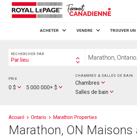
ACHETER
VENDRE
TROUVER UN
Live
En Direct
Rechercher
Trouvez
RECHERCHER PAR
votre
Par lieu
Search
foyer
By
CHAMBRES & SALLES DE BAIN
PRIX
Min
Salles
Chambres
Price
Max
0 $
5 000 000+ $
de
Salles de bain
Price
bain
Accueil
Ontario
Marathon Properties
Marathon, ON Maisons à