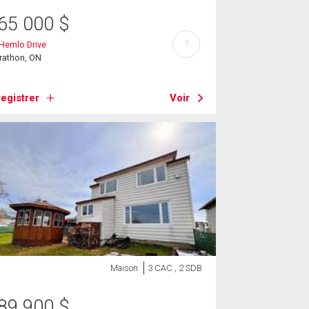
65 000
$
?
Hemlo Drive
rathon, ON
egistrer
Voir
Maison
3 CAC , 2 SDB
89 900
$