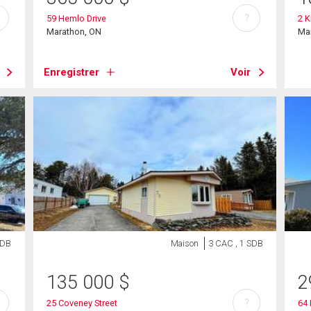
?
59 Hemlo Drive
2 K
Marathon, ON
Ma
Enregistrer
Voir
SDB
Maison
3 CAC , 1 SDB
135 000
$
2
?
25 Coveney Street
64 