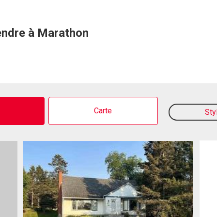
vendre à Marathon
o
Carte
Sty