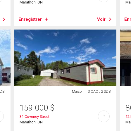
Marathon, ON
Ma
Enregistrer
Voir
Enr
SDB
Maison
3 CAC , 2 SDB
159 000
$
8
?
31 Coveney Street
12 
Marathon, ON
Ma