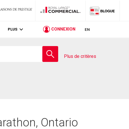
PLUS
CONNEXION
EN
Entrez
le
Plus de critères
nom
de
l'école
rathon, Ontario