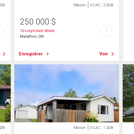
SDB
Maison
3 CAC , 2 SDB
250 000
$
?
10 Lloyd Irwin Street
Marathon, ON
Enregistrer
Voir
SDB
Maison
3 CAC , 1 SDB