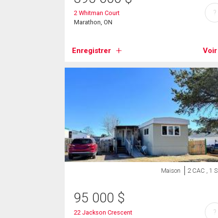
?
2 Whitman Court
Marathon, ON
Enregistrer
Voir
Maison
2 CAC , 1 
95 000
$
?
22 Jackson Crescent