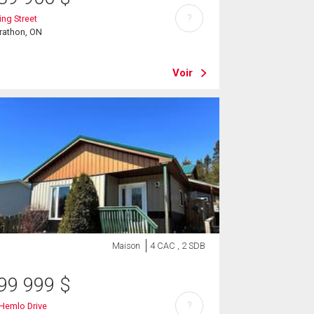
?
ing Street
rathon, ON
Voir
Maison
4 CAC , 2 SDB
99 999
$
?
Hemlo Drive