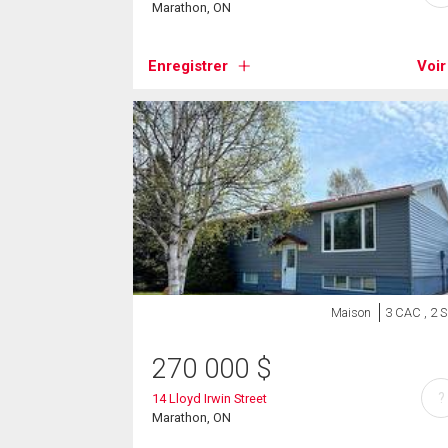
Marathon, ON
Enregistrer
Voir
Maison
3 CAC , 2 
270 000
$
?
14 Lloyd Irwin Street
Marathon, ON