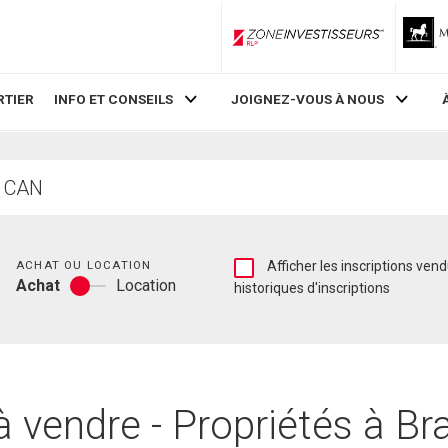
ZoneInvestisseurs RLP
RTIER
INFO ET CONSEILS
JOIGNEZ-VOUS À NOUS
Chambres
Afficher
ACHAT OU LOCATION
Afficher les inscriptions vendues et les
Achat
Location
les
historiques d'inscriptions
Achat
inscriptions
ou
vendues
location
et
les
historiques
d'inscriptions
 vendre - Propriétés à Bra