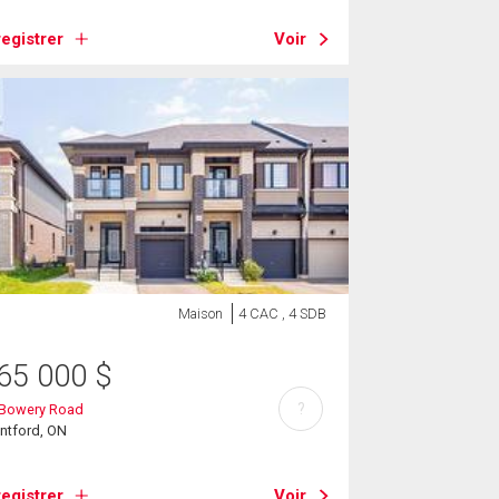
egistrer
Voir
Maison
4 CAC , 4 SDB
65 000
$
?
 Bowery Road
ntford, ON
egistrer
Voir