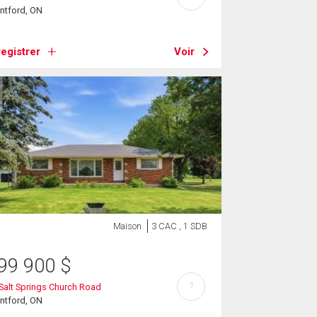
ntford, ON
egistrer
Voir
Maison
3 CAC , 1 SDB
99 900
$
?
Salt Springs Church Road
ntford, ON