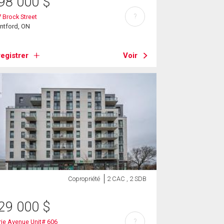
98 000
$
?
 Brock Street
ntford, ON
egistrer
Voir
Copropriété
2 CAC , 2 SDB
29 000
$
?
rie Avenue Unit# 606