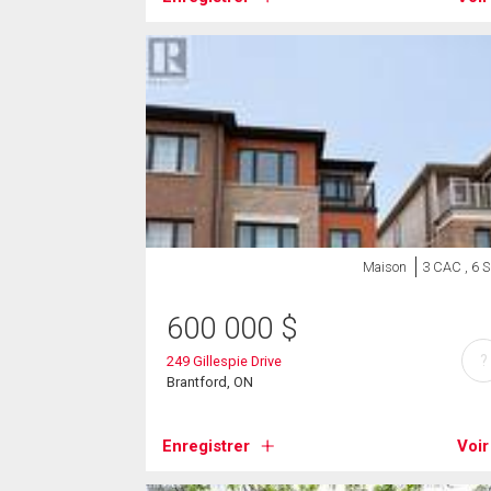
Maison
3 CAC , 6 
600 000
$
?
249 Gillespie Drive
Brantford, ON
Enregistrer
Voir