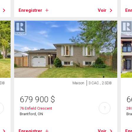
Enregistrer
Voir
Enr
SDB
Maison
3 CAC , 2 SDB
679 900
$
6
?
76 Enfield Crescent
28
Brantford, ON
Bra
Enregistrer
Voir
Enr