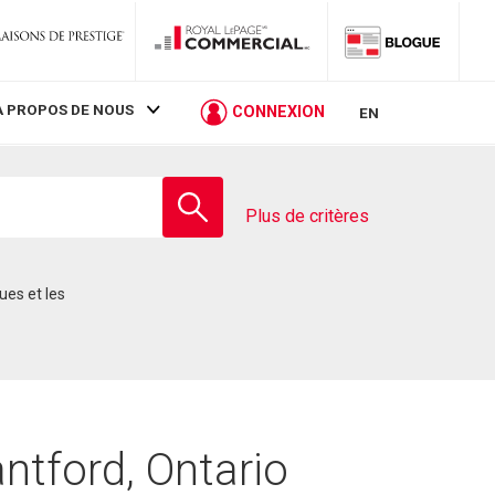
À PROPOS DE NOUS
CONNEXION
EN
Entrez
le
Plus de critères
nom
de
l'école
ntford, Ontario