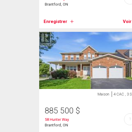
Brantford, ON
Enregistrer
Voir
Maison
4 CAC , 3 
885 500
$
?
58 Hunter Way
Brantford, ON