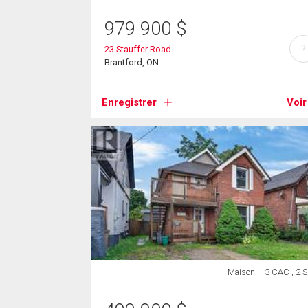
979 900
$
?
23 Stauffer Road
Brantford, ON
Enregistrer
Voir
Maison
3 CAC , 2 