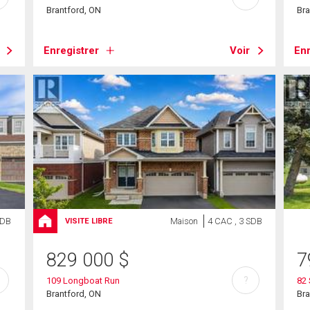
Brantford, ON
Bra
Enregistrer
Voir
Enr
SDB
Maison
4 CAC , 3 SDB
VISITE LIBRE
829 000
$
7
?
109 Longboat Run
82 
Brantford, ON
Bra