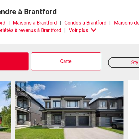
endre à Brantford
ord
Maisons à Brantford
Condos à Brantford
Maisons de 
riétés à revenus à Brantford
Voir plus
o
Carte
Sty