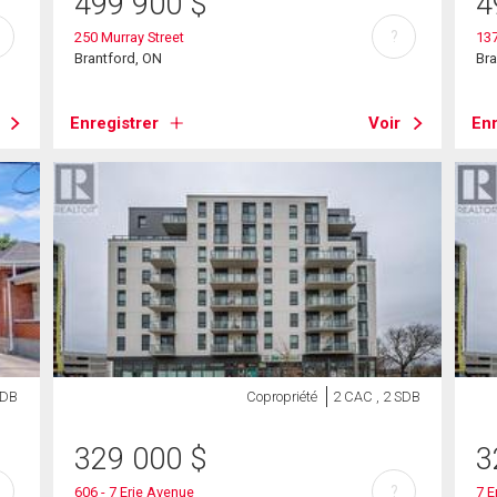
499 900
$
4
?
250 Murray Street
137
Brantford, ON
Bra
Enregistrer
Voir
Enr
SDB
Copropriété
2 CAC , 2 SDB
329 000
$
3
?
606 - 7 Erie Avenue
7 E