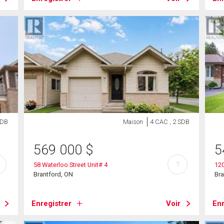
SDB
Maison
4 CAC , 2 SDB
569 000
$
5
?
58 Waterloo Street Unit# 4
120
Brantford, ON
Bra
Enregistrer
Voir
Enr