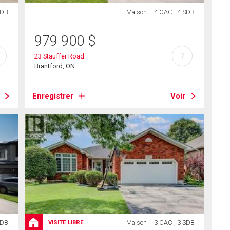
SDB
Maison
4 CAC , 4 SDB
979 900
$
?
23 Stauffer Road
Brantford, ON
Enregistrer
Voir
SDB
Maison
3 CAC , 3 SDB
VISITE LIBRE