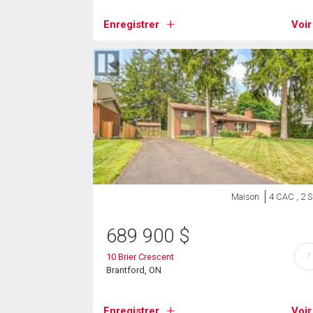
Enregistrer
Voir
Maison
4 CAC , 2 
689 900
$
?
10 Brier Crescent
Brantford, ON
Enregistrer
Voir