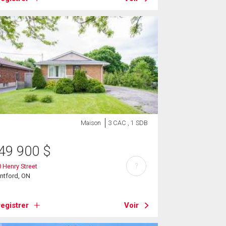
Maison
3 CAC , 1 SDB
49 900
$
?
 Henry Street
ntford, ON
egistrer
Voir