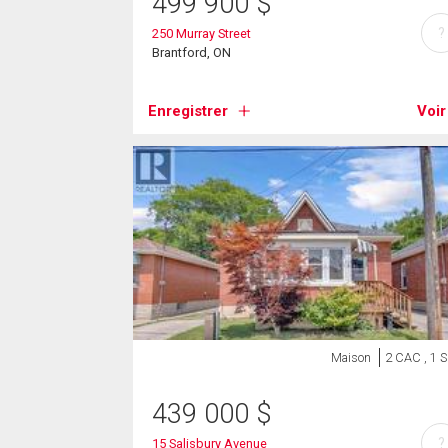
499 900
$
?
250 Murray Street
Brantford, ON
Enregistrer
Voir
Maison
2 CAC , 1 
439 000
$
?
15 Salisbury Avenue