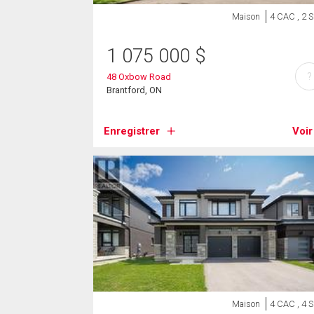
Maison
4 CAC , 2 
1 075 000
$
?
48 Oxbow Road
Brantford, ON
Enregistrer
Voir
Maison
4 CAC , 4 