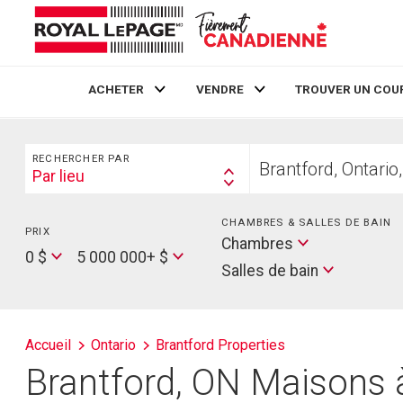
ACHETER
VENDRE
TROUVER UN COU
Live
En Direct
Rechercher
Trouvez
RECHERCHER PAR
votre
Par lieu
Search
foyer
By
CHAMBRES & SALLES DE BAIN
PRIX
Min
Salles
Chambres
Price
Max
0 $
5 000 000+ $
de
Salles de bain
Price
bain
Accueil
Ontario
Brantford Properties
Brantford, ON Maisons à