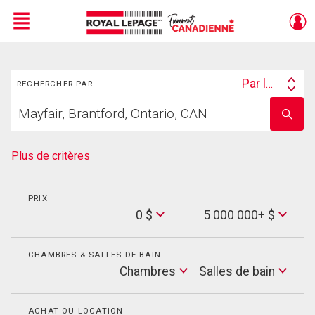
Menu
Rechercher
Live
En Direct
Par lieu
RECHERCHER PAR
Search
Trouvez
By
Entrez
votre
le
foyer
nom
de
Plus de critères
l'école
PRIX
Min
0 $
5 000 000+ $
Price
Max
Price
CHAMBRES & SALLES DE BAIN
Cham
Chambres
Salles de bain
Salles
de
bain
ACHAT OU LOCATION