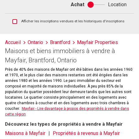
Achat
Location
Achat
ou
location
Afficher
Afficher les inscriptions vendues et les historiques d'inscriptions
les
inscriptions
vendues
Accueil
Ontario
Brantford
Mayfair Properties
et
Maisons et biens immobiliers à vendre à
les
historiques
Mayfair, Brantford, Ontario
d'inscriptions
Près de 40% des maisons de Mayfair ont été bâties dans les années 1960
et 1970, et le plus clair des maisons restantes ont été érigées dans les
années 1980 et les années 1990. Le parc immobilier du secteur est
composé en majorité de maisons individuelles. À peu près 85% de la
population du quartier possèdent leur demeure tandis que les autres sont
locataires. Le quartier consiste principalement en des logements avec
quatre chambres à coucher et en des logements avec trois chambres à
coucher.
Mayfair - Lire davantage à propos des propriétés à vendre dans
cette région
Découvrez les types de propriétés à vendre à Mayfair
Maisons à Mayfair
Propriétés à revenus à Mayfair