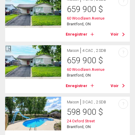
?
659 900
$
60 Woodlawn Avenue
Brantford, ON
Enregistrer
Voir
Maison
4 CAC , 2 SDB
?
659 900
$
60 Woodlawn Avenue
Brantford, ON
Enregistrer
Voir
Maison
3 CAC , 2 SDB
?
598 900
$
24 Oxford Street
Brantford, ON