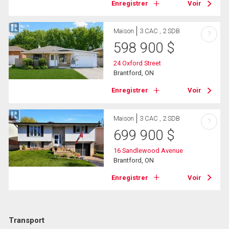
Enregistrer
Voir
Maison
3 CAC , 2 SDB
?
598 900
$
24 Oxford Street
Brantford, ON
Enregistrer
Voir
Maison
3 CAC , 2 SDB
?
699 900
$
16 Sandlewood Avenue
Brantford, ON
Enregistrer
Voir
Transport