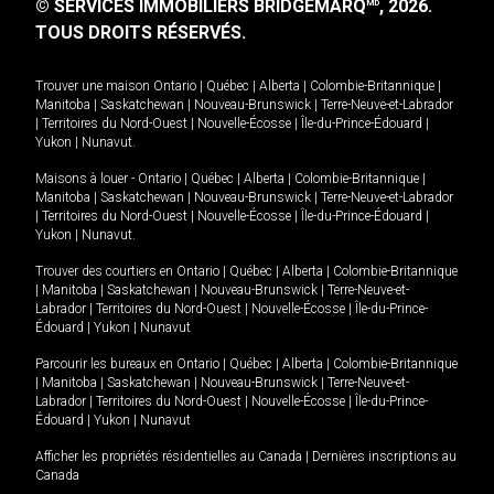
© SERVICES IMMOBILIERS BRIDGEMARQ
, 2026.
MD
TOUS DROITS RÉSERVÉS.
Trouver une maison
Ontario
|
Québec
|
Alberta
|
Colombie-Britannique
|
Manitoba
|
Saskatchewan
|
Nouveau-Brunswick
|
Terre-Neuve-et-Labrador
|
Territoires du Nord-Ouest
|
Nouvelle-Écosse
|
Île-du-Prince-Édouard
|
Yukon
|
Nunavut
.
Maisons à louer -
Ontario
|
Québec
|
Alberta
|
Colombie-Britannique
|
Manitoba
|
Saskatchewan
|
Nouveau-Brunswick
|
Terre-Neuve-et-Labrador
|
Territoires du Nord-Ouest
|
Nouvelle-Écosse
|
Île-du-Prince-Édouard
|
Yukon
|
Nunavut
.
Trouver des courtiers en
Ontario
|
Québec
|
Alberta
|
Colombie-Britannique
|
Manitoba
|
Saskatchewan
|
Nouveau-Brunswick
|
Terre-Neuve-et-
Labrador
|
Territoires du Nord-Ouest
|
Nouvelle-Écosse
|
Île-du-Prince-
Édouard
|
Yukon
|
Nunavut
Parcourir les bureaux en
Ontario
|
Québec
|
Alberta
|
Colombie-Britannique
|
Manitoba
|
Saskatchewan
|
Nouveau-Brunswick
|
Terre-Neuve-et-
Labrador
|
Territoires du Nord-Ouest
|
Nouvelle-Écosse
|
Île-du-Prince-
Édouard
|
Yukon
|
Nunavut
Afficher les propriétés résidentielles au Canada
|
Dernières inscriptions au
Canada