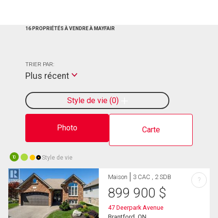
16 PROPRIÉTÉS À VENDRE À MAYFAIR
TRIER PAR:
Plus récent
Style de vie
0
Photo
Carte
Style de vie
10
Maison
3 CAC , 2 SDB
?
899 900
$
47 Deerpark Avenue
Brantford, ON