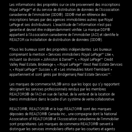
Les informations des propriétés sur ce site proviennent des inscriptions
Royal LePage
MD
et du service de distribution de données de l'Association
canadienne de l’immobilier (SDD®). SDD® met en référence des
inscriptions tenues par des agences immobilières autres que Royal
LePage et ses distributeurs. L'exactitude de l'information n'est pas
garantie et devrait être indépendamment vérifiée. La marque DDF®
appartient à l'Association canadienne de l’immobilier (ACI) et identifie le
REALTOR.ca Installation de distribution de données (SDD®).
*Tous les bureaux sont des propriétés indépendantes. Les bureaux
comprenant la mention « Services immobiliers Royal LePage
MD
Ltée »,
incluant sa division « Johnston & Daniel
MD
», « Royal LePage
MD
Credit
Valley Real Estate, Brokerage », « Royal LePage
MD
West Real Estate Services
», « Royal LePage
MD
Sussex », et « Les immeubles Mont-Tremblant »
appartiennent et sont gérés par Bridgemarq Real Estate Services
MD
.
Les marques de commerce MLS® ainsi que les logos qui s'y rapportent
désignent les services professionnels rendus par les membres
REALTORS® de l'ACI en vue de l'achat, de la vente et de la location de
biens immobiliers dans le cadre d'un système de vente collaborative.
REALTOR®, REALTORS® et le logo REALTOR® sont des marques
déposées de REALTOR® Canada Inc., une compagnie dont la National
Association of REALTORS® et l'Association canadienne de l’immobilier
sont propriétaires. Les marques de commerce REALTOR® servent à
distinguer les services immobiliers offerts par les courtiers et agents