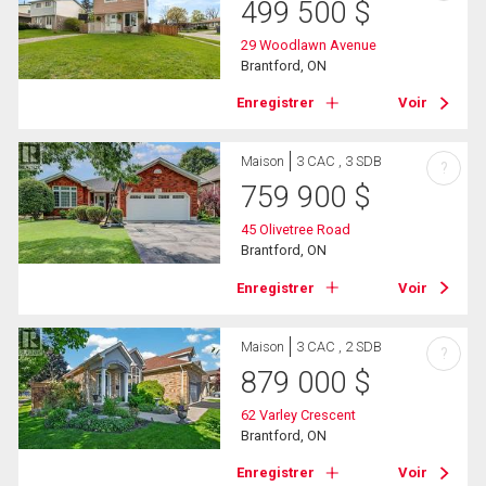
499 500
$
29 Woodlawn Avenue
Brantford, ON
Enregistrer
Voir
Maison
3 CAC , 3 SDB
?
759 900
$
45 Olivetree Road
Brantford, ON
Enregistrer
Voir
Maison
3 CAC , 2 SDB
?
879 000
$
62 Varley Crescent
Brantford, ON
Enregistrer
Voir