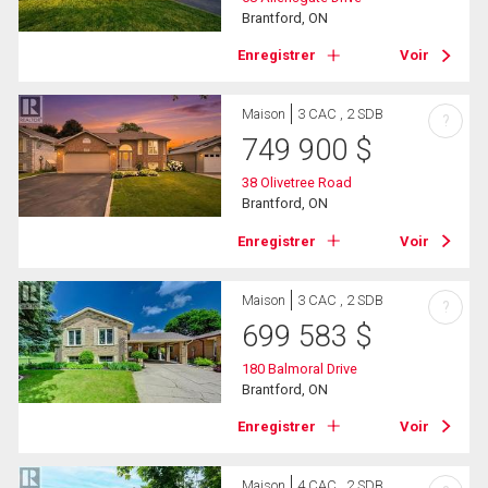
Brantford, ON
Enregistrer
Voir
Maison
3 CAC , 2 SDB
?
749 900
$
38 Olivetree Road
Brantford, ON
Enregistrer
Voir
Maison
3 CAC , 2 SDB
?
699 583
$
180 Balmoral Drive
Brantford, ON
Enregistrer
Voir
Maison
4 CAC , 2 SDB