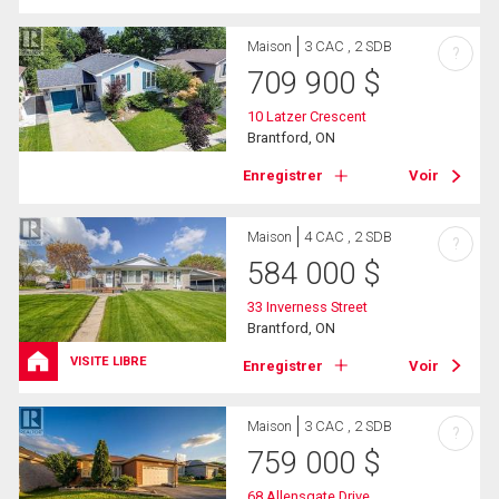
Maison
3 CAC , 2 SDB
?
709 900
$
10 Latzer Crescent
Brantford, ON
Enregistrer
Voir
Maison
4 CAC , 2 SDB
?
584 000
$
33 Inverness Street
Brantford, ON
VISITE LIBRE
Enregistrer
Voir
Maison
3 CAC , 2 SDB
?
759 000
$
68 Allensgate Drive