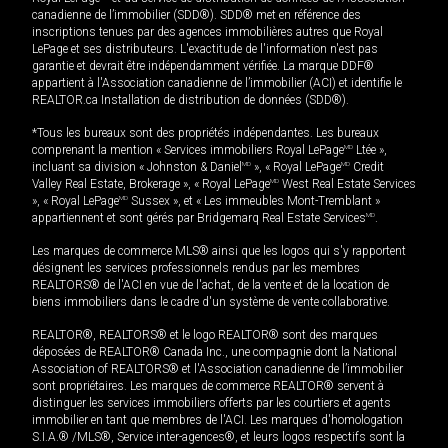
canadienne de l’immobilier (SDD®). SDD® met en référence des
inscriptions tenues par des agences immobilières autres que Royal
LePage et ses distributeurs. L'exactitude de l'information n'est pas
garantie et devrait être indépendamment vérifiée. La marque DDF®
appartient à l'Association canadienne de l’immobilier (ACI) et identifie le
REALTOR.ca Installation de distribution de données (SDD®).
*Tous les bureaux sont des propriétés indépendantes. Les bureaux
comprenant la mention « Services immobiliers Royal LePage
MD
Ltée »,
incluant sa division « Johnston & Daniel
MD
», « Royal LePage
MD
Credit
Valley Real Estate, Brokerage », « Royal LePage
MD
West Real Estate Services
», « Royal LePage
MD
Sussex », et « Les immeubles Mont-Tremblant »
appartiennent et sont gérés par Bridgemarq Real Estate Services
MD
.
Les marques de commerce MLS® ainsi que les logos qui s'y rapportent
désignent les services professionnels rendus par les membres
REALTORS® de l'ACI en vue de l'achat, de la vente et de la location de
biens immobiliers dans le cadre d'un système de vente collaborative.
REALTOR®, REALTORS® et le logo REALTOR® sont des marques
déposées de REALTOR® Canada Inc., une compagnie dont la National
Association of REALTORS® et l'Association canadienne de l’immobilier
sont propriétaires. Les marques de commerce REALTOR® servent à
distinguer les services immobiliers offerts par les courtiers et agents
immobilier en tant que membres de l'ACI. Les marques d'homologation
S.I.A.® /MLS®, Service inter-agences®, et leurs logos respectifs sont la