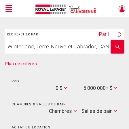
Menu
Rechercher
Live
En Direct
Par lieu
RECHERCHER PAR
Search
Trouvez
By
Entrez
votre
le
foyer
nom
de
Plus de critères
l'école
PRIX
Min
0 $
5 000 000+ $
Price
Max
Price
CHAMBRES & SALLES DE BAIN
Cham
Chambres
Salles de bain
Salles
de
bain
ACHAT OU LOCATION