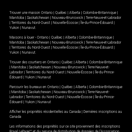
Trouver une maison
Ontario
|
Québec
|
Alberta
|
Colombie-Britannique
|
Manitoba
|
Saskatchewan
|
Nouveau-Brunswick
|
Terre-Neuve-et-Labrador
|
Territoires du Nord-Ouest
|
Nouvelle-Écosse
|
Île-du-Prince-Édouard
|
Yukon
|
Nunavut
.
Maisons à louer -
Ontario
|
Québec
|
Alberta
|
Colombie-Britannique
|
Manitoba
|
Saskatchewan
|
Nouveau-Brunswick
|
Terre-Neuve-et-Labrador
|
Territoires du Nord-Ouest
|
Nouvelle-Écosse
|
Île-du-Prince-Édouard
|
Yukon
|
Nunavut
.
Trouver des courtiers en
Ontario
|
Québec
|
Alberta
|
Colombie-Britannique
|
Manitoba
|
Saskatchewan
|
Nouveau-Brunswick
|
Terre-Neuve-et-
Labrador
|
Territoires du Nord-Ouest
|
Nouvelle-Écosse
|
Île-du-Prince-
Édouard
|
Yukon
|
Nunavut
Parcourir les bureaux en
Ontario
|
Québec
|
Alberta
|
Colombie-Britannique
|
Manitoba
|
Saskatchewan
|
Nouveau-Brunswick
|
Terre-Neuve-et-
Labrador
|
Territoires du Nord-Ouest
|
Nouvelle-Écosse
|
Île-du-Prince-
Édouard
|
Yukon
|
Nunavut
Afficher les propriétés résidentielles au Canada
|
Dernières inscriptions au
Canada
Les informations des propriétés sur ce site proviennent des inscriptions
Royal LePage
MD
et du service de distribution de données de l'Association