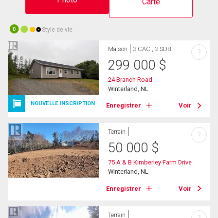
Carte
Style de vie
10
Maison
3 CAC , 2 SDB
?
299 000
$
24 Branch Road
Winterland, NL
NOUVELLE INSCRIPTION
Enregistrer
Voir
Terrain
?
50 000
$
75 A & B Kimberley Farm Drive
Winterland, NL
Enregistrer
Voir
Terrain
?