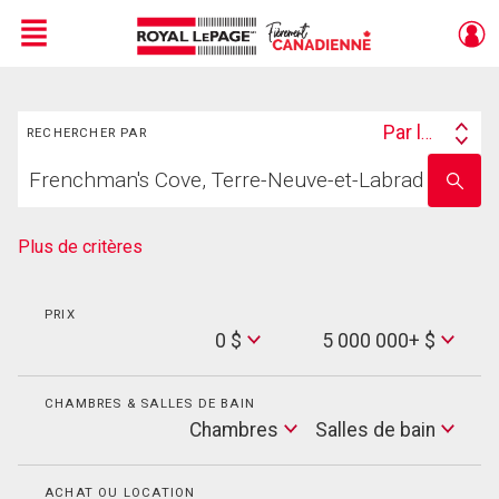
Menu
Rechercher
Live
En Direct
Par lieu
RECHERCHER PAR
Search
Trouvez
By
Entrez
votre
le
foyer
nom
de
Plus de critères
l'école
PRIX
Min
0 $
5 000 000+ $
Price
Max
Price
CHAMBRES & SALLES DE BAIN
Cham
Chambres
Salles de bain
Salles
de
bain
ACHAT OU LOCATION