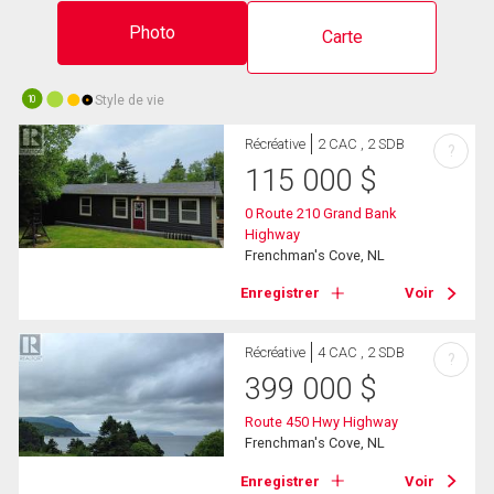
Photo
Carte
Style de vie
10
Récréative
2 CAC , 2 SDB
?
115 000
$
0 Route 210 Grand Bank
Highway
Frenchman's Cove, NL
Enregistrer
Voir
Récréative
4 CAC , 2 SDB
?
399 000
$
Route 450 Hwy Highway
Frenchman's Cove, NL
Enregistrer
Voir