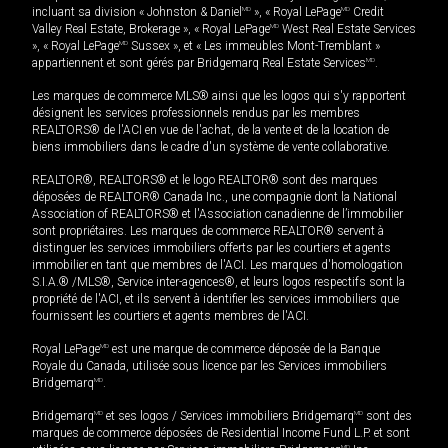
incluant sa division « Johnston & Daniel
MD
», « Royal LePage
MD
Credit
Valley Real Estate, Brokerage », « Royal LePage
MD
West Real Estate Services
», « Royal LePage
MD
Sussex », et « Les immeubles Mont-Tremblant »
appartiennent et sont gérés par Bridgemarq Real Estate Services
MD
.
Les marques de commerce MLS® ainsi que les logos qui s'y rapportent
désignent les services professionnels rendus par les membres
REALTORS® de l'ACI en vue de l'achat, de la vente et de la location de
biens immobiliers dans le cadre d'un système de vente collaborative.
REALTOR®, REALTORS® et le logo REALTOR® sont des marques
déposées de REALTOR® Canada Inc., une compagnie dont la National
Association of REALTORS® et l'Association canadienne de l’immobilier
sont propriétaires. Les marques de commerce REALTOR® servent à
distinguer les services immobiliers offerts par les courtiers et agents
immobilier en tant que membres de l'ACI. Les marques d'homologation
S.I.A.® /MLS®, Service inter-agences®, et leurs logos respectifs sont la
propriété de l'ACI, et ils servent à identifier les services immobiliers que
fournissent les courtiers et agents membres de l'ACI.
Royal LePage
MD
est une marque de commerce déposée de la Banque
Royale du Canada, utilisée sous licence par les Services immobiliers
Bridgemarq
MD
.
Bridgemarq
MD
et ses logos / Services immobiliers Bridgemarq
MD
sont des
marques de commerce déposées de Residential Income Fund L.P. et sont
MD