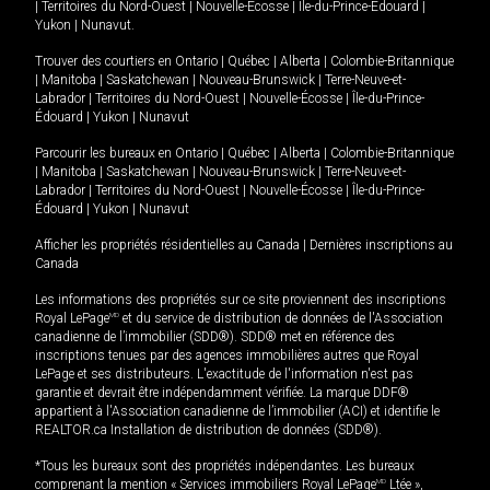
|
Territoires du Nord-Ouest
|
Nouvelle-Écosse
|
Île-du-Prince-Édouard
|
Yukon
|
Nunavut
.
Trouver des courtiers en
Ontario
|
Québec
|
Alberta
|
Colombie-Britannique
|
Manitoba
|
Saskatchewan
|
Nouveau-Brunswick
|
Terre-Neuve-et-
Labrador
|
Territoires du Nord-Ouest
|
Nouvelle-Écosse
|
Île-du-Prince-
Édouard
|
Yukon
|
Nunavut
Parcourir les bureaux en
Ontario
|
Québec
|
Alberta
|
Colombie-Britannique
|
Manitoba
|
Saskatchewan
|
Nouveau-Brunswick
|
Terre-Neuve-et-
Labrador
|
Territoires du Nord-Ouest
|
Nouvelle-Écosse
|
Île-du-Prince-
Édouard
|
Yukon
|
Nunavut
Afficher les propriétés résidentielles au Canada
|
Dernières inscriptions au
Canada
Les informations des propriétés sur ce site proviennent des inscriptions
Royal LePage
MD
et du service de distribution de données de l'Association
canadienne de l’immobilier (SDD®). SDD® met en référence des
inscriptions tenues par des agences immobilières autres que Royal
LePage et ses distributeurs. L'exactitude de l'information n'est pas
garantie et devrait être indépendamment vérifiée. La marque DDF®
appartient à l'Association canadienne de l’immobilier (ACI) et identifie le
REALTOR.ca Installation de distribution de données (SDD®).
*Tous les bureaux sont des propriétés indépendantes. Les bureaux
comprenant la mention « Services immobiliers Royal LePage
MD
Ltée »,