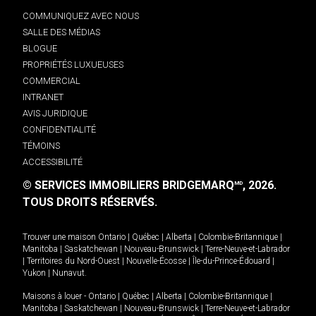
COMMUNIQUEZ AVEC NOUS
SALLE DES MÉDIAS
BLOGUE
PROPRIÉTÉS LUXUEUSES
COMMERCIAL
INTRANET
AVIS JURIDIQUE
CONFIDENTIALITÉ
TÉMOINS
ACCESSIBILITÉ
© SERVICES IMMOBILIERS BRIDGEMARQ
, 2026.
MD
TOUS DROITS RÉSERVÉS.
Trouver une maison
Ontario
|
Québec
|
Alberta
|
Colombie-Britannique
|
Manitoba
|
Saskatchewan
|
Nouveau-Brunswick
|
Terre-Neuve-et-Labrador
|
Territoires du Nord-Ouest
|
Nouvelle-Écosse
|
Île-du-Prince-Édouard
|
Yukon
|
Nunavut
.
Maisons à louer -
Ontario
|
Québec
|
Alberta
|
Colombie-Britannique
|
Manitoba
|
Saskatchewan
|
Nouveau-Brunswick
|
Terre-Neuve-et-Labrador