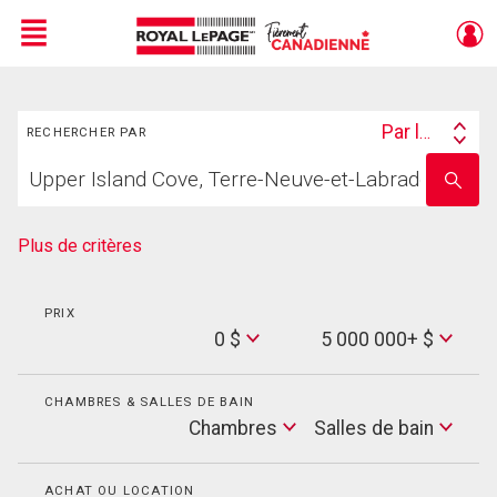
Menu
Rechercher
Live
En Direct
Par lieu
RECHERCHER PAR
Search
Trouvez
By
Entrez
votre
le
foyer
nom
de
Plus de critères
l'école
PRIX
Min
0 $
5 000 000+ $
Price
Max
Price
CHAMBRES & SALLES DE BAIN
Cham
Chambres
Salles de bain
Salles
de
bain
ACHAT OU LOCATION