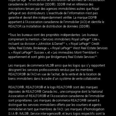
canadienne de l’immobilier (SDD®). SDD® met en référence des
inscriptions tenues par des agences immobilières autres que Royal
LePage et ses distributeurs. L'exactitude de l'information n'est pas
garantie et devrait être indépendamment vérifiée. La marque DDF®
appartient à l'Association canadienne de l’immobilier (ACI) et identifie le
REALTOR.ca Installation de distribution de données (SDD®).
*Tous les bureaux sont des propriétés indépendantes. Les bureaux
comprenant la mention « Services immobiliers Royal LePage
MD
Ltée »,
incluant sa division « Johnston & Daniel
MD
», « Royal LePage
MD
Credit
Valley Real Estate, Brokerage », « Royal LePage
MD
West Real Estate Services
», « Royal LePage
MD
Sussex », et « Les immeubles Mont-Tremblant »
appartiennent et sont gérés par Bridgemarq Real Estate Services
MD
.
Les marques de commerce MLS® ainsi que les logos qui s'y rapportent
désignent les services professionnels rendus par les membres
REALTORS® de l'ACI en vue de l'achat, de la vente et de la location de
biens immobiliers dans le cadre d'un système de vente collaborative.
REALTOR®, REALTORS® et le logo REALTOR® sont des marques
déposées de REALTOR® Canada Inc., une compagnie dont la National
Association of REALTORS® et l'Association canadienne de l’immobilier
sont propriétaires. Les marques de commerce REALTOR® servent à
distinguer les services immobiliers offerts par les courtiers et agents
immobilier en tant que membres de l'ACI. Les marques d'homologation
S.I.A.® /MLS®, Service inter-agences®, et leurs logos respectifs sont la