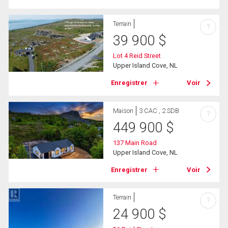
Terrain
?
39 900
$
Lot 4 Reid Street
Upper Island Cove, NL
Enregistrer
Voir
Maison
3 CAC , 2 SDB
?
449 900
$
137 Main Road
Upper Island Cove, NL
Enregistrer
Voir
Terrain
?
24 900
$