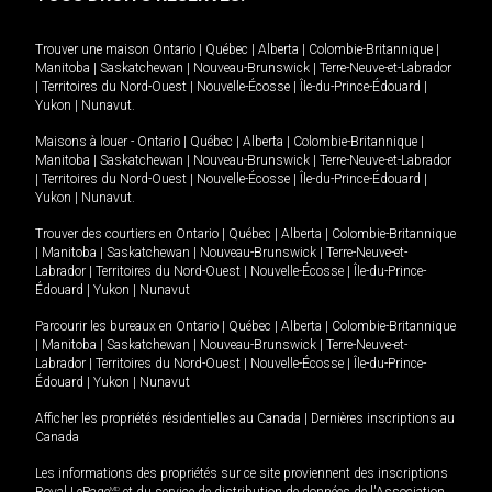
Trouver une maison
Ontario
|
Québec
|
Alberta
|
Colombie-Britannique
|
Manitoba
|
Saskatchewan
|
Nouveau-Brunswick
|
Terre-Neuve-et-Labrador
|
Territoires du Nord-Ouest
|
Nouvelle-Écosse
|
Île-du-Prince-Édouard
|
Yukon
|
Nunavut
.
Maisons à louer -
Ontario
|
Québec
|
Alberta
|
Colombie-Britannique
|
Manitoba
|
Saskatchewan
|
Nouveau-Brunswick
|
Terre-Neuve-et-Labrador
|
Territoires du Nord-Ouest
|
Nouvelle-Écosse
|
Île-du-Prince-Édouard
|
Yukon
|
Nunavut
.
Trouver des courtiers en
Ontario
|
Québec
|
Alberta
|
Colombie-Britannique
|
Manitoba
|
Saskatchewan
|
Nouveau-Brunswick
|
Terre-Neuve-et-
Labrador
|
Territoires du Nord-Ouest
|
Nouvelle-Écosse
|
Île-du-Prince-
Édouard
|
Yukon
|
Nunavut
Parcourir les bureaux en
Ontario
|
Québec
|
Alberta
|
Colombie-Britannique
|
Manitoba
|
Saskatchewan
|
Nouveau-Brunswick
|
Terre-Neuve-et-
Labrador
|
Territoires du Nord-Ouest
|
Nouvelle-Écosse
|
Île-du-Prince-
Édouard
|
Yukon
|
Nunavut
Afficher les propriétés résidentielles au Canada
|
Dernières inscriptions au
Canada
Les informations des propriétés sur ce site proviennent des inscriptions
Royal LePage
MD
et du service de distribution de données de l'Association