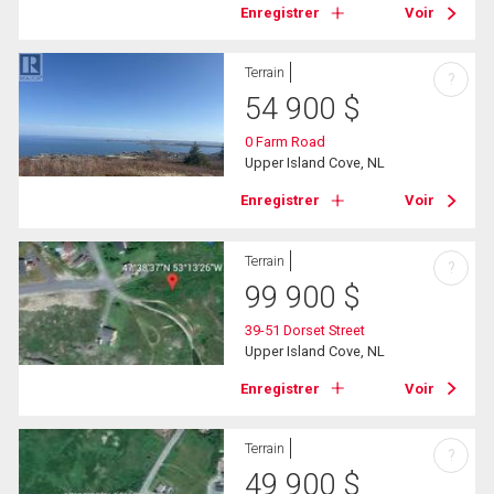
Enregistrer
Voir
Terrain
?
54 900
$
0 Farm Road
Upper Island Cove, NL
Enregistrer
Voir
Terrain
?
99 900
$
39-51 Dorset Street
Upper Island Cove, NL
Enregistrer
Voir
Terrain
?
49 900
$