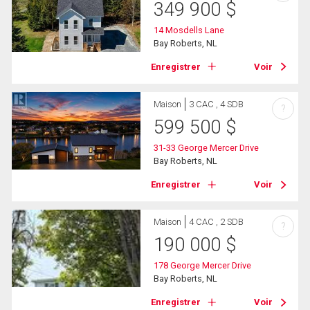
349 900
$
14 Mosdells Lane
Bay Roberts, NL
Enregistrer
Voir
Maison
3 CAC , 4 SDB
?
599 500
$
31-33 George Mercer Drive
Bay Roberts, NL
Enregistrer
Voir
Maison
4 CAC , 2 SDB
?
190 000
$
178 George Mercer Drive
Bay Roberts, NL
Enregistrer
Voir