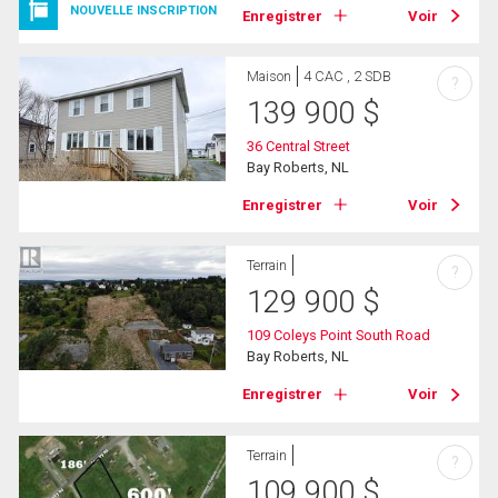
NOUVELLE INSCRIPTION
Enregistrer
Voir
Maison
4 CAC , 2 SDB
?
139 900
$
36 Central Street
Bay Roberts, NL
Enregistrer
Voir
Terrain
?
129 900
$
109 Coleys Point South Road
Bay Roberts, NL
Enregistrer
Voir
Terrain
?
109 900
$