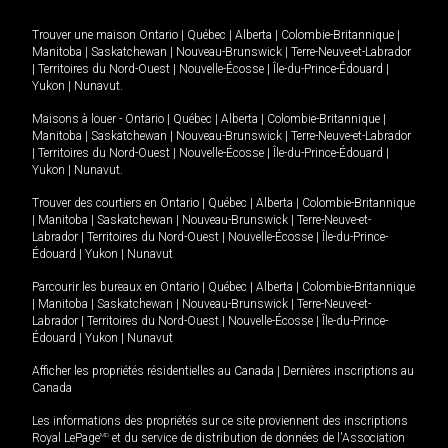
Trouver une maison
Ontario
|
Québec
|
Alberta
|
Colombie-Britannique
|
Manitoba
|
Saskatchewan
|
Nouveau-Brunswick
|
Terre-Neuve-et-Labrador
|
Territoires du Nord-Ouest
|
Nouvelle-Écosse
|
Île-du-Prince-Édouard
|
Yukon
|
Nunavut
.
Maisons à louer -
Ontario
|
Québec
|
Alberta
|
Colombie-Britannique
|
Manitoba
|
Saskatchewan
|
Nouveau-Brunswick
|
Terre-Neuve-et-Labrador
|
Territoires du Nord-Ouest
|
Nouvelle-Écosse
|
Île-du-Prince-Édouard
|
Yukon
|
Nunavut
.
Trouver des courtiers en
Ontario
|
Québec
|
Alberta
|
Colombie-Britannique
|
Manitoba
|
Saskatchewan
|
Nouveau-Brunswick
|
Terre-Neuve-et-
Labrador
|
Territoires du Nord-Ouest
|
Nouvelle-Écosse
|
Île-du-Prince-
Édouard
|
Yukon
|
Nunavut
Parcourir les bureaux en
Ontario
|
Québec
|
Alberta
|
Colombie-Britannique
|
Manitoba
|
Saskatchewan
|
Nouveau-Brunswick
|
Terre-Neuve-et-
Labrador
|
Territoires du Nord-Ouest
|
Nouvelle-Écosse
|
Île-du-Prince-
Édouard
|
Yukon
|
Nunavut
Afficher les propriétés résidentielles au Canada
|
Dernières inscriptions au
Canada
Les informations des propriétés sur ce site proviennent des inscriptions
Royal LePage
MD
et du service de distribution de données de l'Association