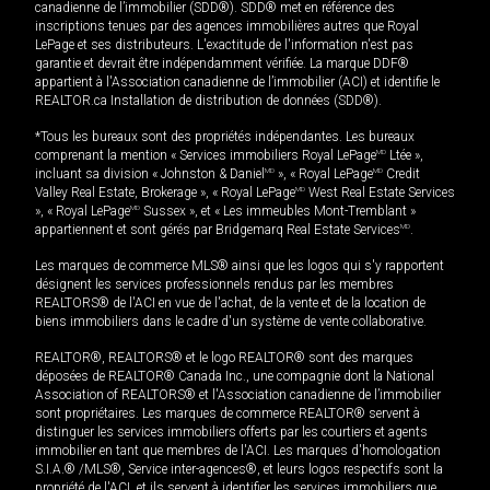
canadienne de l’immobilier (SDD®). SDD® met en référence des
inscriptions tenues par des agences immobilières autres que Royal
LePage et ses distributeurs. L'exactitude de l'information n'est pas
garantie et devrait être indépendamment vérifiée. La marque DDF®
appartient à l'Association canadienne de l’immobilier (ACI) et identifie le
REALTOR.ca Installation de distribution de données (SDD®).
*Tous les bureaux sont des propriétés indépendantes. Les bureaux
comprenant la mention « Services immobiliers Royal LePage
MD
Ltée »,
incluant sa division « Johnston & Daniel
MD
», « Royal LePage
MD
Credit
Valley Real Estate, Brokerage », « Royal LePage
MD
West Real Estate Services
», « Royal LePage
MD
Sussex », et « Les immeubles Mont-Tremblant »
appartiennent et sont gérés par Bridgemarq Real Estate Services
MD
.
Les marques de commerce MLS® ainsi que les logos qui s'y rapportent
désignent les services professionnels rendus par les membres
REALTORS® de l'ACI en vue de l'achat, de la vente et de la location de
biens immobiliers dans le cadre d'un système de vente collaborative.
REALTOR®, REALTORS® et le logo REALTOR® sont des marques
déposées de REALTOR® Canada Inc., une compagnie dont la National
Association of REALTORS® et l'Association canadienne de l’immobilier
sont propriétaires. Les marques de commerce REALTOR® servent à
distinguer les services immobiliers offerts par les courtiers et agents
immobilier en tant que membres de l'ACI. Les marques d'homologation
S.I.A.® /MLS®, Service inter-agences®, et leurs logos respectifs sont la
propriété de l'ACI, et ils servent à identifier les services immobiliers que