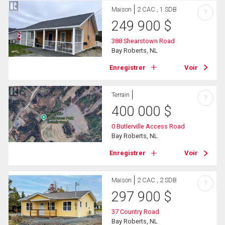
Maison
2 CAC , 1 SDB
?
249 900
$
388 Shearstown Road
Bay Roberts, NL
Enregistrer
Voir
Terrain
?
400 000
$
0 Butlerville Access Road
Bay Roberts, NL
Enregistrer
Voir
Maison
2 CAC , 2 SDB
?
297 900
$
37 Country Road
Bay Roberts, NL