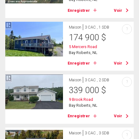
Enregistrer
Voir
Maison
3 CAC , 1 SDB
?
174 900
$
5 Mercers Road
Bay Roberts, NL
Enregistrer
Voir
Maison
3 CAC , 2 SDB
?
339 000
$
9 Brook Road
Bay Roberts, NL
Enregistrer
Voir
Maison
3 CAC , 3 SDB
?