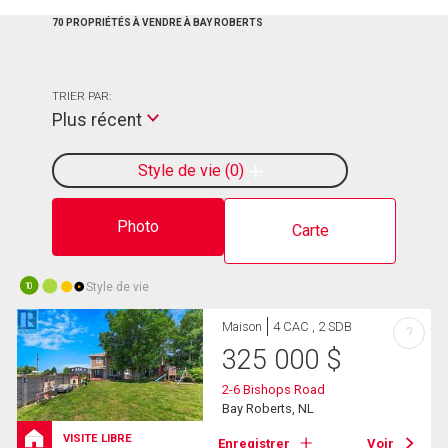
70 PROPRIÉTÉS À VENDRE À BAY ROBERTS
TRIER PAR:
Plus récent
Style de vie
0
Photo
Carte
Style de vie
10
Maison
4 CAC , 2 SDB
?
325 000
$
2-6 Bishops Road
Bay Roberts, NL
VISITE LIBRE
Enregistrer
Voir