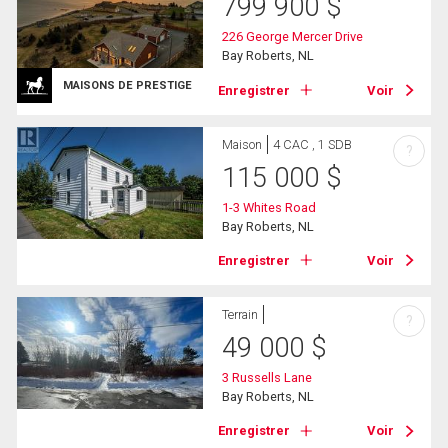
799 900
$
226 George Mercer Drive
Bay Roberts, NL
MAISONS DE PRESTIGE
Enregistrer
Voir
Maison
4 CAC , 1 SDB
?
115 000
$
1-3 Whites Road
Bay Roberts, NL
Enregistrer
Voir
Terrain
?
49 000
$
3 Russells Lane
Bay Roberts, NL
Enregistrer
Voir