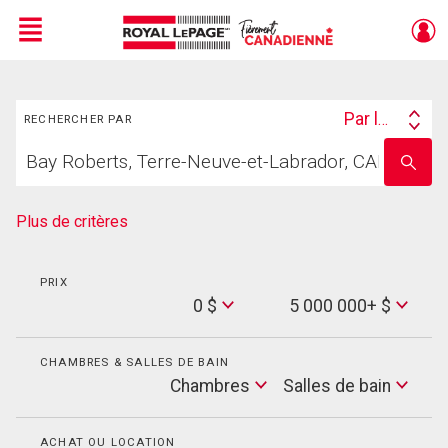
Menu
Rechercher
Live
En Direct
Par lieu
RECHERCHER PAR
Search
Trouvez
By
Entrez
votre
le
foyer
nom
de
Plus de critères
l'école
PRIX
Min
0 $
5 000 000+ $
Price
Max
Price
CHAMBRES & SALLES DE BAIN
Cham
Chambres
Salles de bain
Salles
de
bain
ACHAT OU LOCATION