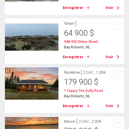
Enregistrer
Voir
Terrain
?
64 900
$
948-950 Water Street
Bay Roberts, NL
Enregistrer
Voir
Récréative
2 CAC , 1 SDB
?
179 900
$
1 Cuppa Tea Gully Road
Bay Roberts, NL
Enregistrer
Voir
Maison
2 CAC , 2 SDB
?