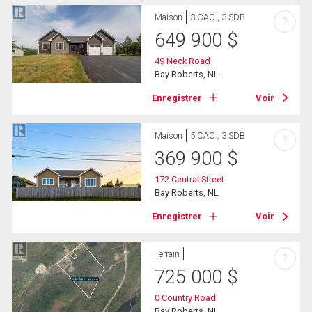
Maison
3 CAC , 3 SDB
?
649 900
$
49 Neck Road
Bay Roberts, NL
Enregistrer
Voir
Maison
5 CAC , 3 SDB
?
369 900
$
172 Central Street
Bay Roberts, NL
Enregistrer
Voir
Terrain
?
725 000
$
0 Country Road
Bay Roberts, NL