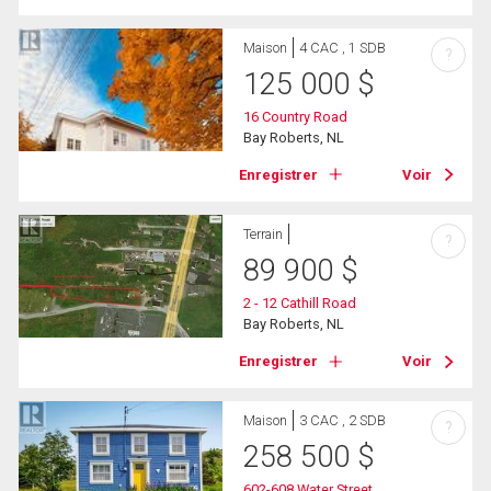
Maison
4 CAC , 1 SDB
?
125 000
$
16 Country Road
Bay Roberts, NL
Enregistrer
Voir
Terrain
?
89 900
$
2 - 12 Cathill Road
Bay Roberts, NL
Enregistrer
Voir
Maison
3 CAC , 2 SDB
?
258 500
$
602-608 Water Street