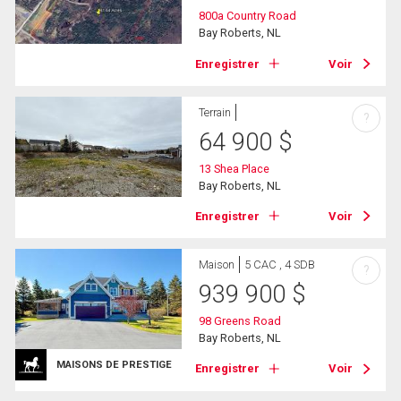
800a Country Road
Bay Roberts, NL
Enregistrer
Voir
Terrain
?
64 900
$
13 Shea Place
Bay Roberts, NL
Enregistrer
Voir
Maison
5 CAC , 4 SDB
?
939 900
$
98 Greens Road
Bay Roberts, NL
MAISONS DE PRESTIGE
Enregistrer
Voir