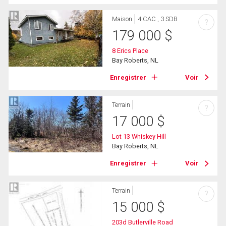
Maison
4 CAC , 3 SDB
?
179 000
$
8 Erics Place
Bay Roberts, NL
Enregistrer
Voir
Terrain
?
17 000
$
Lot 13 Whiskey Hill
Bay Roberts, NL
Enregistrer
Voir
Terrain
?
15 000
$
203d Butlerville Road