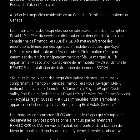
Édouard
|
Yukon
|
Nunavut
Afficher les propriétés résidentielles au Canada
|
Dernières inscriptions au
Canada
Les informations des propriétés sur ce site proviennent des inscriptions
Royal LePage
MD
et du service de distribution de données de l'Association
canadienne de l’immobilier (SDD®). SDD® met en référence des
inscriptions tenues par des agences immobilières autres que Royal
LePage et ses distributeurs. L'exactitude de l'information n'est pas
garantie et devrait être indépendamment vérifiée. La marque DDF®
appartient à l'Association canadienne de l’immobilier (ACI) et identifie le
REALTOR.ca Installation de distribution de données (SDD®).
*Tous les bureaux sont des propriétés indépendantes. Les bureaux
comprenant la mention « Services immobiliers Royal LePage
MD
Ltée »,
incluant sa division « Johnston & Daniel
MD
», « Royal LePage
MD
Credit
Valley Real Estate, Brokerage », « Royal LePage
MD
West Real Estate Services
», « Royal LePage
MD
Sussex », et « Les immeubles Mont-Tremblant »
appartiennent et sont gérés par Bridgemarq Real Estate Services
MD
.
Les marques de commerce MLS® ainsi que les logos qui s'y rapportent
désignent les services professionnels rendus par les membres
REALTORS® de l'ACI en vue de l'achat, de la vente et de la location de
biens immobiliers dans le cadre d'un système de vente collaborative.