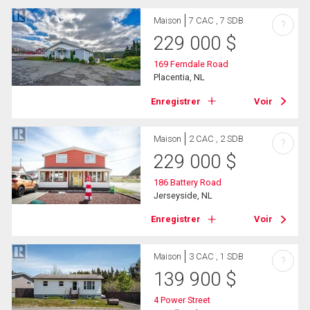
Maison
7 CAC , 7 SDB
?
229 000
$
169 Ferndale Road
Placentia, NL
Enregistrer
Voir
Maison
2 CAC , 2 SDB
?
229 000
$
186 Battery Road
Jerseyside, NL
Enregistrer
Voir
Maison
3 CAC , 1 SDB
?
139 900
$
4 Power Street