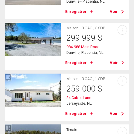
Dunville - Placentia, NL
Enregistrer
Voir
Maison
3 CAC , 3 SDB
?
299 999
$
984-988 Main Road
Dunville, Placentia, NL
Enregistrer
Voir
Maison
3 CAC , 1 SDB
?
259 000
$
24 Cabot Lane
Jerseyside, NL
Enregistrer
Voir
Terrain
?