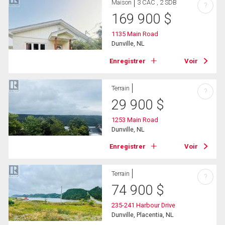
Maison
3 CAC , 2 SDB
?
169 900
$
1135 Main Road
Dunville, NL
Enregistrer
Voir
Terrain
?
29 900
$
1253 Main Road
Dunville, NL
Enregistrer
Voir
Terrain
?
74 900
$
235-241 Harbour Drive
Dunville, Placentia, NL