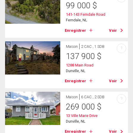
99 000
$
141-143 Ferndale Road
Ferndale, NL
Enregistrer
Voir
Maison
2 CAC , 1 SDB
?
137 900
$
1288 Main Road
Dunville, NL
Enregistrer
Voir
Maison
6 CAC , 2 SDB
?
269 000
$
13 Ville Marie Drive
Dunville, NL
Enregistrer
Voir