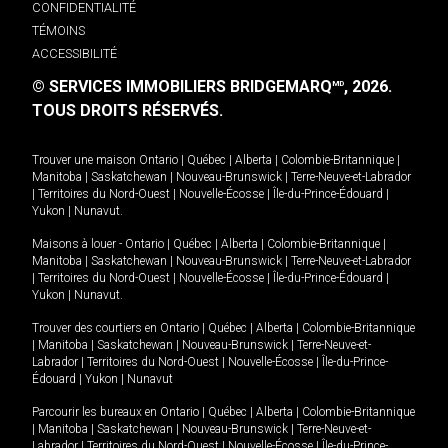
CONFIDENTIALITÉ
TÉMOINS
ACCESSIBILITÉ
© SERVICES IMMOBILIERS BRIDGEMARQ
, 2026.
MD
TOUS DROITS RÉSERVÉS.
Trouver une maison
Ontario
|
Québec
|
Alberta
|
Colombie-Britannique
|
Manitoba
|
Saskatchewan
|
Nouveau-Brunswick
|
Terre-Neuve-et-Labrador
|
Territoires du Nord-Ouest
|
Nouvelle-Écosse
|
Île-du-Prince-Édouard
|
Yukon
|
Nunavut
.
Maisons à louer -
Ontario
|
Québec
|
Alberta
|
Colombie-Britannique
|
Manitoba
|
Saskatchewan
|
Nouveau-Brunswick
|
Terre-Neuve-et-Labrador
|
Territoires du Nord-Ouest
|
Nouvelle-Écosse
|
Île-du-Prince-Édouard
|
Yukon
|
Nunavut
.
Trouver des courtiers en
Ontario
|
Québec
|
Alberta
|
Colombie-Britannique
|
Manitoba
|
Saskatchewan
|
Nouveau-Brunswick
|
Terre-Neuve-et-
Labrador
|
Territoires du Nord-Ouest
|
Nouvelle-Écosse
|
Île-du-Prince-
Édouard
|
Yukon
|
Nunavut
Parcourir les bureaux en
Ontario
|
Québec
|
Alberta
|
Colombie-Britannique
|
Manitoba
|
Saskatchewan
|
Nouveau-Brunswick
|
Terre-Neuve-et-
Labrador
|
Territoires du Nord-Ouest
|
Nouvelle-Écosse
|
Île-du-Prince-