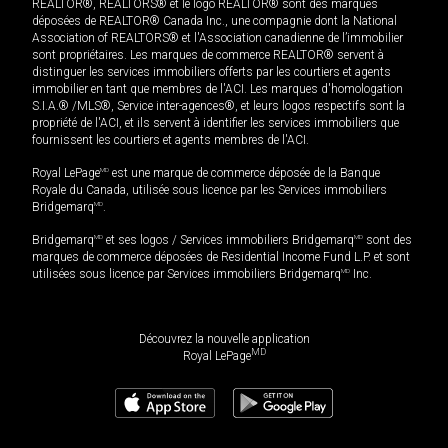
REALTOR®, REALTORS® et le logo REALTOR® sont des marques
déposées de REALTOR® Canada Inc., une compagnie dont la National
Association of REALTORS® et l'Association canadienne de l’immobilier
sont propriétaires. Les marques de commerce REALTOR® servent à
distinguer les services immobiliers offerts par les courtiers et agents
immobilier en tant que membres de l'ACI. Les marques d'homologation
S.I.A.® /MLS®, Service inter-agences®, et leurs logos respectifs sont la
propriété de l'ACI, et ils servent à identifier les services immobiliers que
fournissent les courtiers et agents membres de l'ACI.
Royal LePage
MD
est une marque de commerce déposée de la Banque
Royale du Canada, utilisée sous licence par les Services immobiliers
Bridgemarq
MD
.
Bridgemarq
MD
et ses logos / Services immobiliers Bridgemarq
MD
sont des
marques de commerce déposées de Residential Income Fund L.P. et sont
utilisées sous licence par Services immobiliers Bridgemarq
MD
Inc.
Découvrez la nouvelle application
MD
Royal LePage