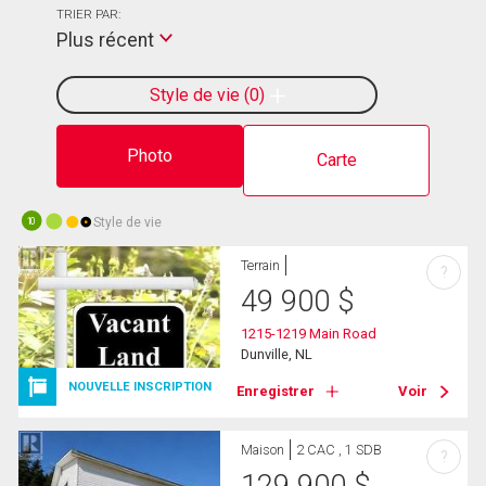
TRIER PAR:
Plus récent
Style de vie
0
Photo
Carte
Style de vie
10
Terrain
?
49 900
$
1215-1219 Main Road
Dunville, NL
NOUVELLE INSCRIPTION
Enregistrer
Voir
Maison
2 CAC , 1 SDB
?