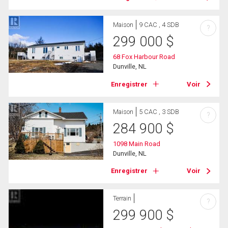
Maison
9 CAC , 4 SDB
?
299 000
$
68 Fox Harbour Road
Dunville, NL
Enregistrer
Voir
Maison
5 CAC , 3 SDB
?
284 900
$
1098 Main Road
Dunville, NL
Enregistrer
Voir
Terrain
?
299 900
$