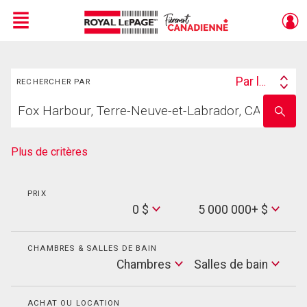
Menu
Rechercher
Live
En Direct
Par lieu
RECHERCHER PAR
Search
Trouvez
By
Entrez
votre
le
foyer
nom
de
Plus de critères
l'école
PRIX
Min
0 $
5 000 000+ $
Price
Max
Price
CHAMBRES & SALLES DE BAIN
Cham
Chambres
Salles de bain
Salles
de
bain
ACHAT OU LOCATION