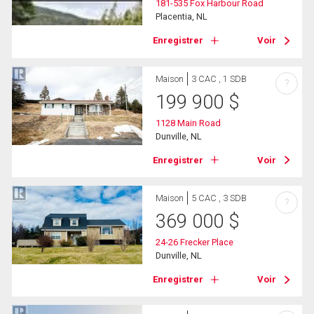
181-535 Fox Harbour Road
Placentia, NL
Enregistrer
Voir
Maison
3 CAC , 1 SDB
?
199 900
$
1128 Main Road
Dunville, NL
Enregistrer
Voir
Maison
5 CAC , 3 SDB
?
369 000
$
24-26 Frecker Place
Dunville, NL
Enregistrer
Voir