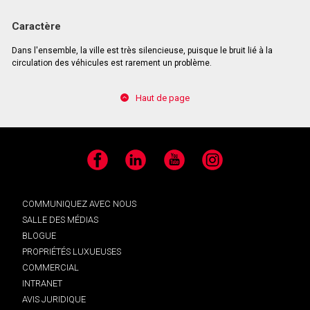
Caractère
Dans l'ensemble, la ville est très silencieuse, puisque le bruit lié à la
circulation des véhicules est rarement un problème.
Haut de page
Facebook
LinkedIn
YouTube
Instagram
COMMUNIQUEZ AVEC NOUS
SALLE DES MÉDIAS
BLOGUE
PROPRIÉTÉS LUXUEUSES
COMMERCIAL
INTRANET
AVIS JURIDIQUE