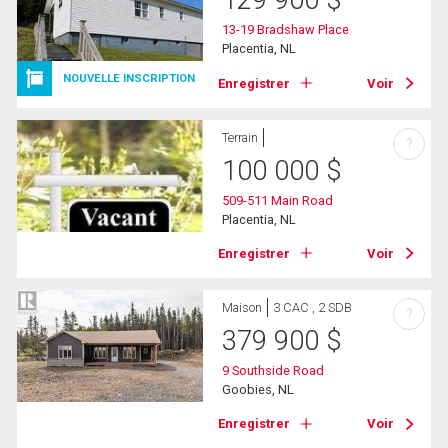
129 900
$
13-19 Bradshaw Place
Placentia, NL
NOUVELLE INSCRIPTION
Enregistrer
Voir
Terrain
?
100 000
$
509-511 Main Road
Placentia, NL
Enregistrer
Voir
Maison
3 CAC , 2 SDB
?
379 900
$
9 Southside Road
Goobies, NL
Enregistrer
Voir