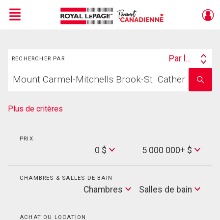
Menu
Rechercher
Live
En Direct
Par lieu
RECHERCHER PAR
Search
Trouvez
By
Entrez
votre
le
foyer
nom
de
Plus de critères
l'école
PRIX
Min
0 $
5 000 000+ $
Price
Max
Price
CHAMBRES & SALLES DE BAIN
Cham
Chambres
Salles de bain
Salles
de
bain
ACHAT OU LOCATION