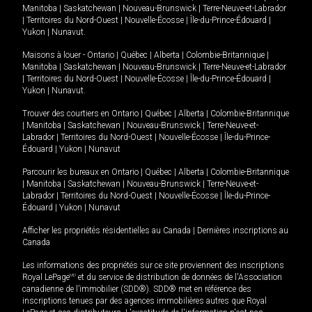
Manitoba
|
Saskatchewan
|
Nouveau-Brunswick
|
Terre-Neuve-et-Labrador
|
Territoires du Nord-Ouest
|
Nouvelle-Écosse
|
Île-du-Prince-Édouard
|
Yukon
|
Nunavut
.
Maisons à louer -
Ontario
|
Québec
|
Alberta
|
Colombie-Britannique
|
Manitoba
|
Saskatchewan
|
Nouveau-Brunswick
|
Terre-Neuve-et-Labrador
|
Territoires du Nord-Ouest
|
Nouvelle-Écosse
|
Île-du-Prince-Édouard
|
Yukon
|
Nunavut
.
Trouver des courtiers en
Ontario
|
Québec
|
Alberta
|
Colombie-Britannique
|
Manitoba
|
Saskatchewan
|
Nouveau-Brunswick
|
Terre-Neuve-et-
Labrador
|
Territoires du Nord-Ouest
|
Nouvelle-Écosse
|
Île-du-Prince-
Édouard
|
Yukon
|
Nunavut
Parcourir les bureaux en
Ontario
|
Québec
|
Alberta
|
Colombie-Britannique
|
Manitoba
|
Saskatchewan
|
Nouveau-Brunswick
|
Terre-Neuve-et-
Labrador
|
Territoires du Nord-Ouest
|
Nouvelle-Écosse
|
Île-du-Prince-
Édouard
|
Yukon
|
Nunavut
Afficher les propriétés résidentielles au Canada
|
Dernières inscriptions au
Canada
Les informations des propriétés sur ce site proviennent des inscriptions
Royal LePage
MD
et du service de distribution de données de l'Association
canadienne de l’immobilier (SDD®). SDD® met en référence des
inscriptions tenues par des agences immobilières autres que Royal