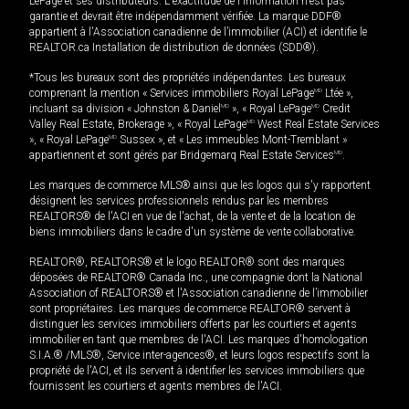
LePage et ses distributeurs. L'exactitude de l'information n'est pas
garantie et devrait être indépendamment vérifiée. La marque DDF®
appartient à l'Association canadienne de l’immobilier (ACI) et identifie le
REALTOR.ca Installation de distribution de données (SDD®).
*Tous les bureaux sont des propriétés indépendantes. Les bureaux
comprenant la mention « Services immobiliers Royal LePage
MD
Ltée »,
incluant sa division « Johnston & Daniel
MD
», « Royal LePage
MD
Credit
Valley Real Estate, Brokerage », « Royal LePage
MD
West Real Estate Services
», « Royal LePage
MD
Sussex », et « Les immeubles Mont-Tremblant »
appartiennent et sont gérés par Bridgemarq Real Estate Services
MD
.
Les marques de commerce MLS® ainsi que les logos qui s'y rapportent
désignent les services professionnels rendus par les membres
REALTORS® de l'ACI en vue de l'achat, de la vente et de la location de
biens immobiliers dans le cadre d'un système de vente collaborative.
REALTOR®, REALTORS® et le logo REALTOR® sont des marques
déposées de REALTOR® Canada Inc., une compagnie dont la National
Association of REALTORS® et l'Association canadienne de l’immobilier
sont propriétaires. Les marques de commerce REALTOR® servent à
distinguer les services immobiliers offerts par les courtiers et agents
immobilier en tant que membres de l'ACI. Les marques d'homologation
S.I.A.® /MLS®, Service inter-agences®, et leurs logos respectifs sont la
propriété de l'ACI, et ils servent à identifier les services immobiliers que
fournissent les courtiers et agents membres de l'ACI.