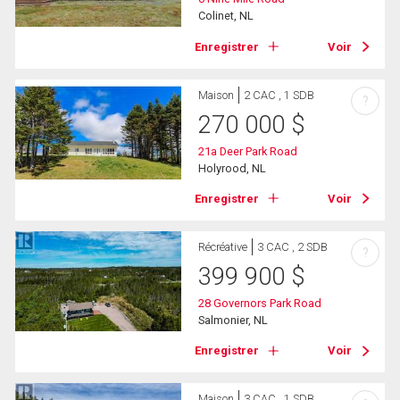
Colinet, NL
Enregistrer
Voir
Maison
2 CAC , 1 SDB
?
270 000
$
21a Deer Park Road
Holyrood, NL
Enregistrer
Voir
Récréative
3 CAC , 2 SDB
?
399 900
$
28 Governors Park Road
Salmonier, NL
Enregistrer
Voir
Maison
3 CAC , 1 SDB