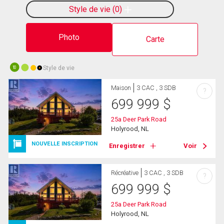
Style de vie
0
Photo
Carte
Style de vie
10
Maison
3 CAC , 3 SDB
?
699 999
$
25a Deer Park Road
Holyrood, NL
NOUVELLE INSCRIPTION
Enregistrer
Voir
Récréative
3 CAC , 3 SDB
?
699 999
$
25a Deer Park Road
Holyrood, NL