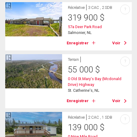
Récréative
3 CAC , 2 SDB
?
319 900
$
57a Deer Park Road
Salmonier, NL
Enregistrer
Voir
Terrain
?
55 000
$
0 Old St.Mary's Bay (Mcdonald
Drive) Highway
St. Catherine's, NL
Enregistrer
Voir
Récréative
2 CAC , 1 SDB
?
139 000
$
0 Nine Mile Road