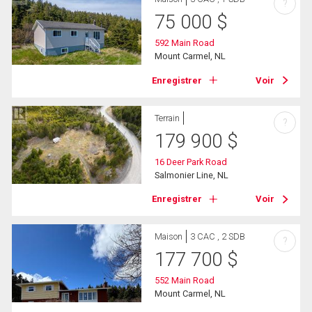
?
75 000
$
592 Main Road
Mount Carmel, NL
Enregistrer
Voir
Terrain
?
179 900
$
16 Deer Park Road
Salmonier Line, NL
Enregistrer
Voir
Maison
3 CAC , 2 SDB
?
177 700
$
552 Main Road
Mount Carmel, NL