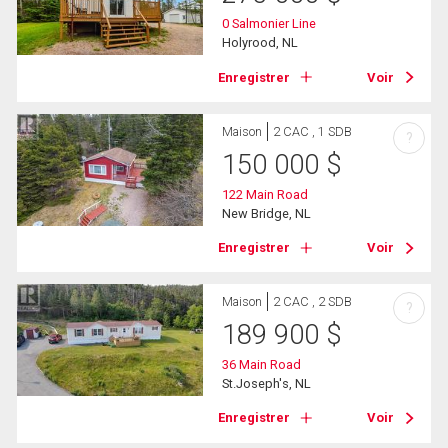
0 Salmonier Line
Holyrood, NL
Enregistrer
Voir
Maison
2 CAC , 1 SDB
?
150 000
$
122 Main Road
New Bridge, NL
Enregistrer
Voir
Maison
2 CAC , 2 SDB
?
189 900
$
36 Main Road
St.Joseph's, NL
Enregistrer
Voir