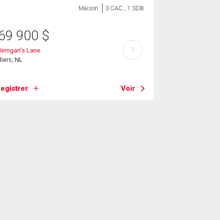
Maison
3 CAC , 1 SDB
69 900
$
?
errigan's Lane
liers, NL
egistrer
Voir