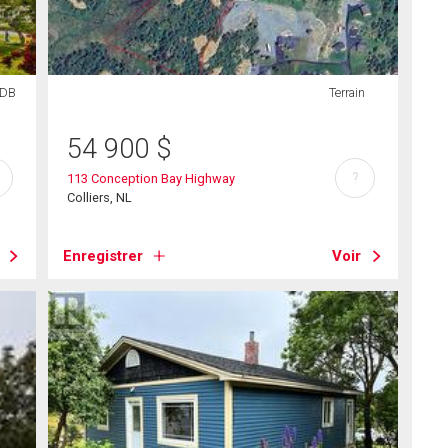
SDB
Terrain
54 900
$
?
113 Conception Bay Highway
Colliers, NL
Enregistrer
Voir