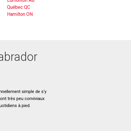
Edmonton AB
Québec QC
Hamilton ON
Labrador
onnellement simple de s'y
sont très peu conviviaux
otidiens à pied.