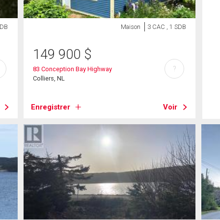
SDB
Maison
3 CAC , 1 SDB
149 900
$
?
83 Conception Bay Highway
Colliers, NL
Enregistrer
Voir