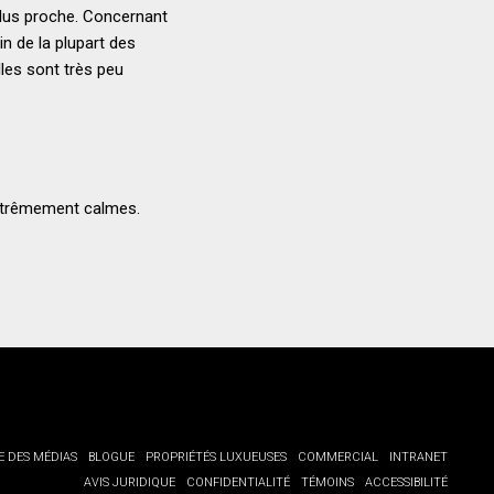
plus proche. Concernant
in de la plupart des
elles sont très peu
extrêmement calmes.
E DES MÉDIAS
BLOGUE
PROPRIÉTÉS LUXUEUSES
COMMERCIAL
INTRANET
AVIS JURIDIQUE
CONFIDENTIALITÉ
TÉMOINS
ACCESSIBILITÉ