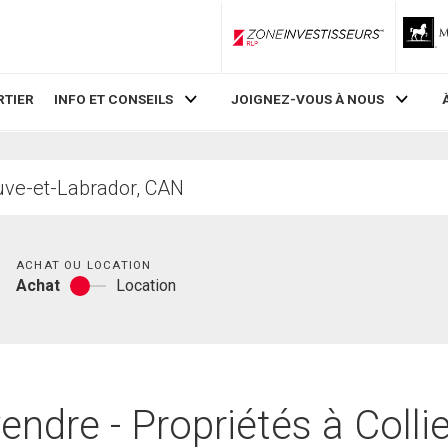
ZoneInvestisseurs RLP
RTIER
INFO ET CONSEILS
JOIGNEZ-VOUS À NOUS
Chambres
ACHAT OU LOCATION
Achat
Location
Achat
ou
location
endre - Propriétés à Collie