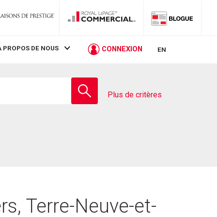
À PROPOS DE NOUS
CONNEXION
EN
Entrez
le
Plus de critères
nom
de
l'école
rs, Terre-Neuve-et-