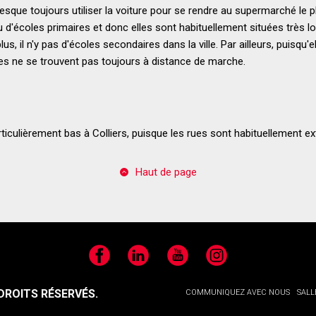
esque toujours utiliser la voiture pour se rendre au supermarché le 
peu d'écoles primaires et donc elles sont habituellement situées très lo
us, il n'y pas d'écoles secondaires dans la ville. Par ailleurs, puisqu'
es ne se trouvent pas toujours à distance de marche.
ticulièrement bas à Colliers, puisque les rues sont habituellement 
Haut de page
Facebook
LinkedIn
YouTube
Instagram
ROITS RÉSERVÉS.
COMMUNIQUEZ AVEC NOUS
SALL