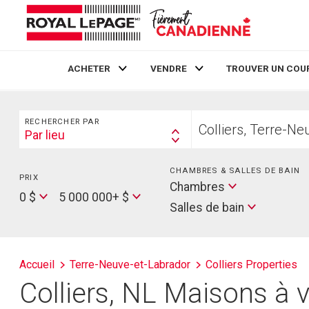
ACHETER
VENDRE
TROUVER UN COU
Live
En Direct
Rechercher
Trouvez
RECHERCHER PAR
votre
Par lieu
Search
foyer
By
CHAMBRES & SALLES DE BAIN
PRIX
Min
Salles
Chambres
Price
Max
0 $
5 000 000+ $
de
Salles de bain
Price
bain
Accueil
Terre-Neuve-et-Labrador
Colliers Properties
Colliers, NL Maisons à v