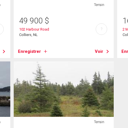
n
Terrain
49 900
$
1
?
102 Harbour Road
2 M
Colliers, NL
Col
Enregistrer
Voir
Enr
n
Terrain