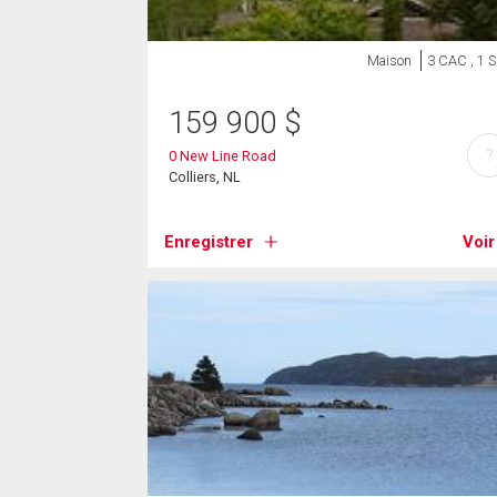
Maison
3 CAC , 1 
159 900
$
?
0 New Line Road
Colliers, NL
Enregistrer
Voir