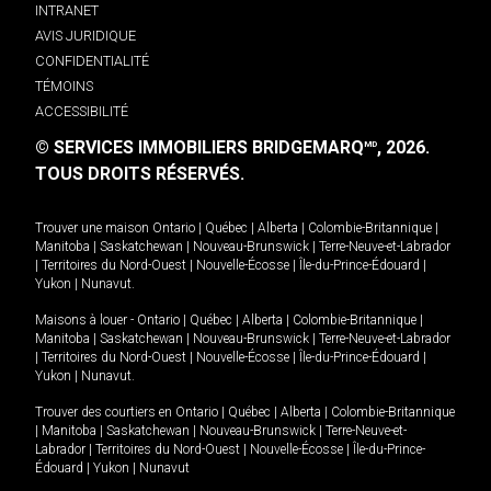
INTRANET
AVIS JURIDIQUE
CONFIDENTIALITÉ
TÉMOINS
ACCESSIBILITÉ
© SERVICES IMMOBILIERS BRIDGEMARQ
, 2026.
MD
TOUS DROITS RÉSERVÉS.
Trouver une maison
Ontario
|
Québec
|
Alberta
|
Colombie-Britannique
|
Manitoba
|
Saskatchewan
|
Nouveau-Brunswick
|
Terre-Neuve-et-Labrador
|
Territoires du Nord-Ouest
|
Nouvelle-Écosse
|
Île-du-Prince-Édouard
|
Yukon
|
Nunavut
.
Maisons à louer -
Ontario
|
Québec
|
Alberta
|
Colombie-Britannique
|
Manitoba
|
Saskatchewan
|
Nouveau-Brunswick
|
Terre-Neuve-et-Labrador
|
Territoires du Nord-Ouest
|
Nouvelle-Écosse
|
Île-du-Prince-Édouard
|
Yukon
|
Nunavut
.
Trouver des courtiers en
Ontario
|
Québec
|
Alberta
|
Colombie-Britannique
|
Manitoba
|
Saskatchewan
|
Nouveau-Brunswick
|
Terre-Neuve-et-
Labrador
|
Territoires du Nord-Ouest
|
Nouvelle-Écosse
|
Île-du-Prince-
Édouard
|
Yukon
|
Nunavut