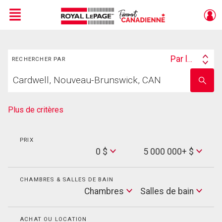
Menu
Rechercher
Live
En Direct
Par lieu
RECHERCHER PAR
Search
Trouvez
By
Entrez
votre
le
foyer
nom
de
Plus de critères
l'école
PRIX
Min
0 $
5 000 000+ $
Price
Max
Price
CHAMBRES & SALLES DE BAIN
Cham
Chambres
Salles de bain
Salles
de
bain
ACHAT OU LOCATION