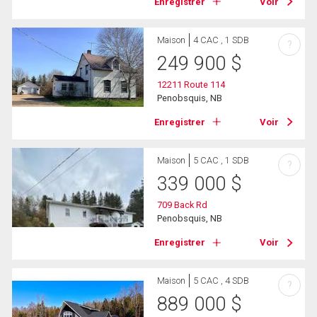
Enregistrer
Voir
Maison
4 CAC , 1 SDB
?
249 900
$
12211 Route 114
Penobsquis, NB
Enregistrer
Voir
Maison
5 CAC , 1 SDB
?
339 000
$
709 Back Rd
Penobsquis, NB
Enregistrer
Voir
Maison
5 CAC , 4 SDB
?
889 000
$