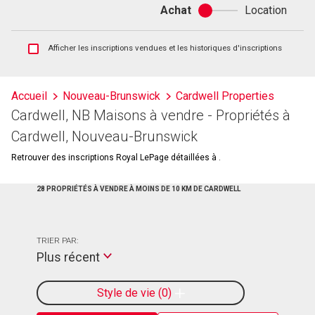
Achat
Location
Achat
ou
location
Afficher
Afficher les inscriptions vendues et les historiques d'inscriptions
les
inscriptions
vendues
Accueil
Nouveau-Brunswick
Cardwell Properties
et
Cardwell, NB Maisons à vendre - Propriétés à
les
historiques
Cardwell, Nouveau-Brunswick
d'inscriptions
Retrouver des inscriptions Royal LePage détaillées à .
28 PROPRIÉTÉS À VENDRE À MOINS DE 10 KM DE CARDWELL
TRIER PAR:
Plus récent
Style de vie
0