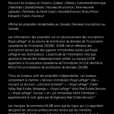
Parcourir les bureaux en
Ontario
|
Québec
|
Alberta
|
Colombie-Britannique
|
Manitoba
|
Saskatchewan
|
Nouveau-Brunswick
|
Terre-Neuve-et-
Labrador
|
Territoires du Nord-Ouest
|
Nouvelle-Écosse
|
Île-du-Prince-
Édouard
|
Yukon
|
Nunavut
Afficher les propriétés résidentielles au Canada
|
Dernières inscriptions au
Canada
Les informations des propriétés sur ce site proviennent des inscriptions
Royal LePage
MD
et du service de distribution de données de l'Association
canadienne de l’immobilier (SDD®). SDD® met en référence des
inscriptions tenues par des agences immobilières autres que Royal
LePage et ses distributeurs. L'exactitude de l'information n'est pas
garantie et devrait être indépendamment vérifiée. La marque DDF®
appartient à l'Association canadienne de l’immobilier (ACI) et identifie le
REALTOR.ca Installation de distribution de données (SDD®).
*Tous les bureaux sont des propriétés indépendantes. Les bureaux
comprenant la mention « Services immobiliers Royal LePage
MD
Ltée »,
incluant sa division « Johnston & Daniel
MD
», « Royal LePage
MD
Credit
Valley Real Estate, Brokerage », « Royal LePage
MD
West Real Estate Services
», « Royal LePage
MD
Sussex », et « Les immeubles Mont-Tremblant »
appartiennent et sont gérés par Bridgemarq Real Estate Services
MD
.
Les marques de commerce MLS® ainsi que les logos qui s'y rapportent
désignent les services professionnels rendus par les membres