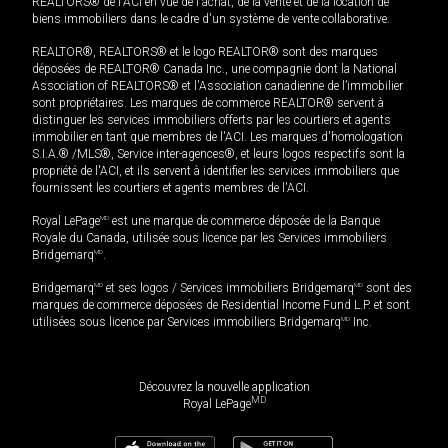
REALTORS® de l'ACI en vue de l'achat, de la vente et de la location de
biens immobiliers dans le cadre d'un système de vente collaborative.
REALTOR®, REALTORS® et le logo REALTOR® sont des marques
déposées de REALTOR® Canada Inc., une compagnie dont la National
Association of REALTORS® et l'Association canadienne de l’immobilier
sont propriétaires. Les marques de commerce REALTOR® servent à
distinguer les services immobiliers offerts par les courtiers et agents
immobilier en tant que membres de l'ACI. Les marques d'homologation
S.I.A.® /MLS®, Service inter-agences®, et leurs logos respectifs sont la
propriété de l'ACI, et ils servent à identifier les services immobiliers que
fournissent les courtiers et agents membres de l'ACI.
Royal LePage
MD
est une marque de commerce déposée de la Banque
Royale du Canada, utilisée sous licence par les Services immobiliers
Bridgemarq
MD
.
Bridgemarq
MD
et ses logos / Services immobiliers Bridgemarq
MD
sont des
marques de commerce déposées de Residential Income Fund L.P. et sont
utilisées sous licence par Services immobiliers Bridgemarq
MD
Inc.
Découvrez la nouvelle application
MD
Royal LePage