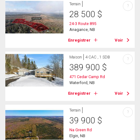
Terrain
?
28 500
$
24-3 Route 895
Anagance, NB
Enregistrer
Voir
Maison
4 CAC , 1 SDB
?
389 900
$
471 Cedar Camp Rd
Waterford, NB
Enregistrer
Voir
Terrain
?
39 900
$
Na Green Rd
Elgin, NB