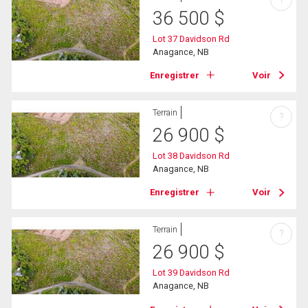
36 500
$
Lot 37 Davidson Rd
Anagance, NB
Enregistrer
Voir
Terrain
?
26 900
$
Lot 38 Davidson Rd
Anagance, NB
Enregistrer
Voir
Terrain
?
26 900
$
Lot 39 Davidson Rd
Anagance, NB