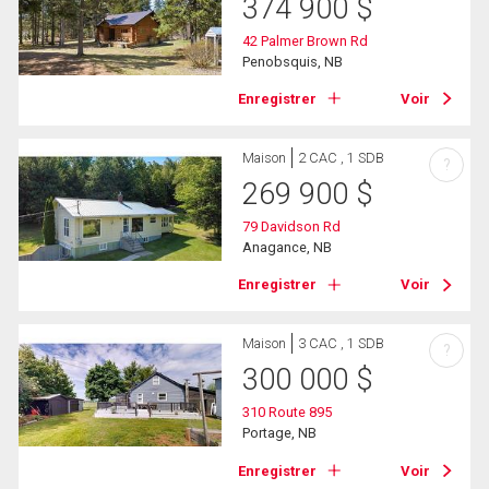
374 900
$
42 Palmer Brown Rd
Penobsquis, NB
Enregistrer
Voir
Maison
2 CAC , 1 SDB
?
269 900
$
79 Davidson Rd
Anagance, NB
Enregistrer
Voir
Maison
3 CAC , 1 SDB
?
300 000
$
310 Route 895
Portage, NB
Enregistrer
Voir