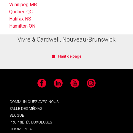
Winnipeg MB
Québec QC
Halifax NS
Hamilton ON
Vivre à Cardwell, Nouveau-Brunswick
Haut de page
Facebook
LinkedIn
YouTube
Instagram
COMMUNIQUEZ AVEC NOUS
SALLE DES MÉDIAS
BLOGUE
PROPRIÉTÉS LUXUEUSES
COMMERCIAL