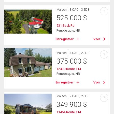
Maison
3 CAC , 3 SDB
?
525 000
$
531 Back Rd
Penobsquis, NB
Enregistrer
Voir
Maison
4 CAC , 2 SDB
?
375 000
$
12430 Route 114
Penobsquis, NB
Enregistrer
Voir
Maison
2 CAC , 2 SDB
?
349 900
$
11464 Route 114