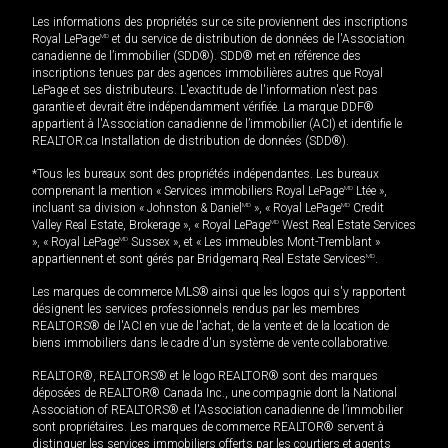
Les informations des propriétés sur ce site proviennent des inscriptions
Royal LePage
MD
et du service de distribution de données de l'Association
canadienne de l’immobilier (SDD®). SDD® met en référence des
inscriptions tenues par des agences immobilières autres que Royal
LePage et ses distributeurs. L'exactitude de l'information n'est pas
garantie et devrait être indépendamment vérifiée. La marque DDF®
appartient à l'Association canadienne de l’immobilier (ACI) et identifie le
REALTOR.ca Installation de distribution de données (SDD®).
*Tous les bureaux sont des propriétés indépendantes. Les bureaux
comprenant la mention « Services immobiliers Royal LePage
MD
Ltée »,
incluant sa division « Johnston & Daniel
MD
», « Royal LePage
MD
Credit
Valley Real Estate, Brokerage », « Royal LePage
MD
West Real Estate Services
», « Royal LePage
MD
Sussex », et « Les immeubles Mont-Tremblant »
appartiennent et sont gérés par Bridgemarq Real Estate Services
MD
.
Les marques de commerce MLS® ainsi que les logos qui s'y rapportent
désignent les services professionnels rendus par les membres
REALTORS® de l'ACI en vue de l'achat, de la vente et de la location de
biens immobiliers dans le cadre d'un système de vente collaborative.
REALTOR®, REALTORS® et le logo REALTOR® sont des marques
déposées de REALTOR® Canada Inc., une compagnie dont la National
Association of REALTORS® et l'Association canadienne de l’immobilier
sont propriétaires. Les marques de commerce REALTOR® servent à
distinguer les services immobiliers offerts par les courtiers et agents