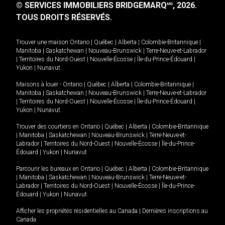
© SERVICES IMMOBILIERS BRIDGEMARQ
, 2026.
MD
TOUS DROITS RÉSERVÉS.
Trouver une maison
Ontario
|
Québec
|
Alberta
|
Colombie-Britannique
|
Manitoba
|
Saskatchewan
|
Nouveau-Brunswick
|
Terre-Neuve-et-Labrador
|
Territoires du Nord-Ouest
|
Nouvelle-Écosse
|
Île-du-Prince-Édouard
|
Yukon
|
Nunavut
.
Maisons à louer -
Ontario
|
Québec
|
Alberta
|
Colombie-Britannique
|
Manitoba
|
Saskatchewan
|
Nouveau-Brunswick
|
Terre-Neuve-et-Labrador
|
Territoires du Nord-Ouest
|
Nouvelle-Écosse
|
Île-du-Prince-Édouard
|
Yukon
|
Nunavut
.
Trouver des courtiers en
Ontario
|
Québec
|
Alberta
|
Colombie-Britannique
|
Manitoba
|
Saskatchewan
|
Nouveau-Brunswick
|
Terre-Neuve-et-
Labrador
|
Territoires du Nord-Ouest
|
Nouvelle-Écosse
|
Île-du-Prince-
Édouard
|
Yukon
|
Nunavut
Parcourir les bureaux en
Ontario
|
Québec
|
Alberta
|
Colombie-Britannique
|
Manitoba
|
Saskatchewan
|
Nouveau-Brunswick
|
Terre-Neuve-et-
Labrador
|
Territoires du Nord-Ouest
|
Nouvelle-Écosse
|
Île-du-Prince-
Édouard
|
Yukon
|
Nunavut
Afficher les propriétés résidentielles au Canada
|
Dernières inscriptions au
Canada