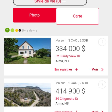
Style de vie
0
Photo
Carte
Style de vie
10
Maison
3 CAC , 2 SDB
?
334 000
$
52 Fundy View Dr
Alma, NB
Enregistrer
Voir
Maison
2 CAC , 2 SDB
?
414 900
$
39 Chignecto Dr
Alma, NB