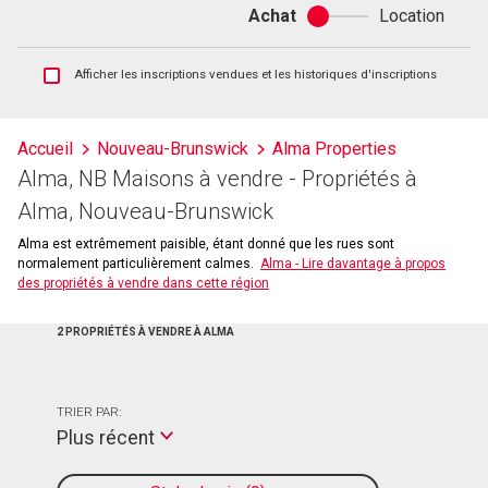
Achat
Location
Achat
ou
location
Afficher
Afficher les inscriptions vendues et les historiques d'inscriptions
les
inscriptions
vendues
Accueil
Nouveau-Brunswick
Alma Properties
et
Alma, NB Maisons à vendre - Propriétés à
les
historiques
Alma, Nouveau-Brunswick
d'inscriptions
Alma est extrêmement paisible, étant donné que les rues sont
normalement particulièrement calmes.
Alma - Lire davantage à propos
des propriétés à vendre dans cette région
2 PROPRIÉTÉS À VENDRE À ALMA
TRIER PAR:
Plus récent