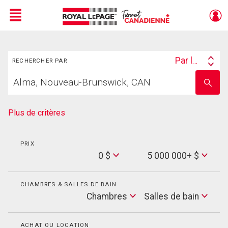
Menu
Rechercher
Live
En Direct
Par lieu
RECHERCHER PAR
Search
Trouvez
By
Entrez
votre
le
foyer
nom
de
Plus de critères
l'école
PRIX
Min
0 $
5 000 000+ $
Price
Max
Price
CHAMBRES & SALLES DE BAIN
Cham
Chambres
Salles de bain
Salles
de
bain
ACHAT OU LOCATION