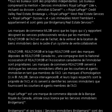
*Tous les bureaux sont des propriétés indépendantes. Les bureaux
comprenant la mention « Services immobiliers Royal LePage
MD
Ltée »,
incluant sa division « Johnston & Daniel
MD
», « Royal LePage
MD
Credit
Valley Real Estate, Brokerage », « Royal LePage
MD
West Real Estate Services
», « Royal LePage
MD
Sussex », et « Les immeubles Mont-Tremblant »
appartiennent et sont gérés par Bridgemarq Real Estate Services
MD
.
Les marques de commerce MLS® ainsi que les logos qui s'y rapportent
désignent les services professionnels rendus par les membres
REALTORS® de l'ACI en vue de l'achat, de la vente et de la location de
biens immobiliers dans le cadre d'un système de vente collaborative.
REALTOR®, REALTORS® et le logo REALTOR® sont des marques
déposées de REALTOR® Canada Inc., une compagnie dont la National
Association of REALTORS® et l'Association canadienne de l’immobilier
sont propriétaires. Les marques de commerce REALTOR® servent à
distinguer les services immobiliers offerts par les courtiers et agents
immobilier en tant que membres de l'ACI. Les marques d'homologation
S.I.A.® /MLS®, Service inter-agences®, et leurs logos respectifs sont la
propriété de l'ACI, et ils servent à identifier les services immobiliers que
fournissent les courtiers et agents membres de l'ACI.
Royal LePage
MD
est une marque de commerce déposée de la Banque
Royale du Canada, utilisée sous licence par les Services immobiliers
Bridgemarq
MD
.
Bridgemarq
MD
et ses logos / Services immobiliers Bridgemarq
MD
sont des