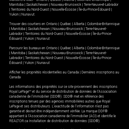
Manitoba
|
Saskatchewan
|
Nouveau-Brunswick
|
Terre-Neuve-et-Labrador
|
Territoires du Nord-Ouest
|
Nouvelle-Écosse
|
Île-du-Prince-Édouard
|
Yukon
|
Nunavut
.
Trouver des courtiers en
Ontario
|
Québec
|
Alberta
|
Colombie-Britannique
|
Manitoba
|
Saskatchewan
|
Nouveau-Brunswick
|
Terre-Neuve-et-
Labrador
|
Territoires du Nord-Ouest
|
Nouvelle-Écosse
|
Île-du-Prince-
Édouard
|
Yukon
|
Nunavut
Parcourir les bureaux en
Ontario
|
Québec
|
Alberta
|
Colombie-Britannique
|
Manitoba
|
Saskatchewan
|
Nouveau-Brunswick
|
Terre-Neuve-et-
Labrador
|
Territoires du Nord-Ouest
|
Nouvelle-Écosse
|
Île-du-Prince-
Édouard
|
Yukon
|
Nunavut
Afficher les propriétés résidentielles au Canada
|
Dernières inscriptions au
Canada
Les informations des propriétés sur ce site proviennent des inscriptions
Royal LePage
MD
et du service de distribution de données de l'Association
canadienne de l’immobilier (SDD®). SDD® met en référence des
inscriptions tenues par des agences immobilières autres que Royal
LePage et ses distributeurs. L'exactitude de l'information n'est pas
garantie et devrait être indépendamment vérifiée. La marque DDF®
appartient à l'Association canadienne de l’immobilier (ACI) et identifie le
REALTOR.ca Installation de distribution de données (SDD®).