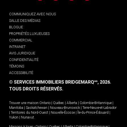
COMMUNIQUEZ AVEC NOUS
SALLE DES MÉDIAS
BLOGUE
PROPRIÉTÉS LUXUEUSES
COMMERCIAL
INTRANET
AVIS JURIDIQUE
CONFIDENTIALITÉ
TÉMOINS
ACCESSIBILITÉ
© SERVICES IMMOBILIERS BRIDGEMARQ
, 2026.
MD
TOUS DROITS RÉSERVÉS.
Trouver une maison
Ontario
|
Québec
|
Alberta
|
Colombie-Britannique
|
Manitoba
|
Saskatchewan
|
Nouveau-Brunswick
|
Terre-Neuve-et-Labrador
|
Territoires du Nord-Ouest
|
Nouvelle-Écosse
|
Île-du-Prince-Édouard
|
Yukon
|
Nunavut
.
Maisons à louer -
Ontario
|
Québec
|
Alberta
|
Colombie-Britannique
|