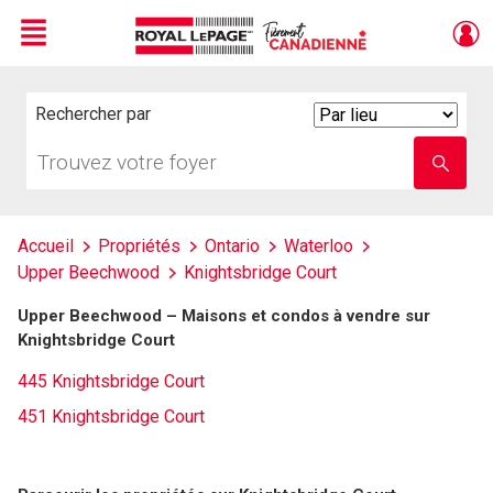
Menu
Live
En Direct
Rechercher par
Search
By
Trouvez
Entrez
votre
le
foyer
nom
de
l'école
Accueil
Propriétés
Ontario
Waterloo
Upper Beechwood
Knightsbridge Court
Upper Beechwood – Maisons et condos à vendre sur
Knightsbridge Court
445 Knightsbridge Court
451 Knightsbridge Court