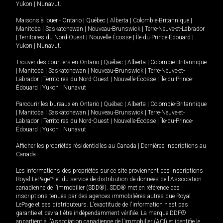
Yukon
|
Nunavut
.
Maisons à louer -
Ontario
|
Québec
|
Alberta
|
Colombie-Britannique
|
Manitoba
|
Saskatchewan
|
Nouveau-Brunswick
|
Terre-Neuve-et-Labrador
|
Territoires du Nord-Ouest
|
Nouvelle-Écosse
|
Île-du-Prince-Édouard
|
Yukon
|
Nunavut
.
Trouver des courtiers en
Ontario
|
Québec
|
Alberta
|
Colombie-Britannique
|
Manitoba
|
Saskatchewan
|
Nouveau-Brunswick
|
Terre-Neuve-et-
Labrador
|
Territoires du Nord-Ouest
|
Nouvelle-Écosse
|
Île-du-Prince-
Édouard
|
Yukon
|
Nunavut
Parcourir les bureaux en
Ontario
|
Québec
|
Alberta
|
Colombie-Britannique
|
Manitoba
|
Saskatchewan
|
Nouveau-Brunswick
|
Terre-Neuve-et-
Labrador
|
Territoires du Nord-Ouest
|
Nouvelle-Écosse
|
Île-du-Prince-
Édouard
|
Yukon
|
Nunavut
Afficher les propriétés résidentielles au Canada
|
Dernières inscriptions au
Canada
Les informations des propriétés sur ce site proviennent des inscriptions
Royal LePage
MD
et du service de distribution de données de l'Association
canadienne de l’immobilier (SDD®). SDD® met en référence des
inscriptions tenues par des agences immobilières autres que Royal
LePage et ses distributeurs. L'exactitude de l'information n'est pas
garantie et devrait être indépendamment vérifiée. La marque DDF®
appartient à l'Association canadienne de l’immobilier (ACI) et identifie le