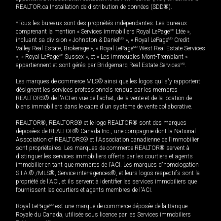
REALTOR.ca Installation de distribution de données (SDD®).
*Tous les bureaux sont des propriétés indépendantes. Les bureaux
comprenant la mention « Services immobiliers Royal LePage
MD
Ltée »,
incluant sa division « Johnston & Daniel
MD
», « Royal LePage
MD
Credit
Valley Real Estate, Brokerage », « Royal LePage
MD
West Real Estate Services
», « Royal LePage
MD
Sussex », et « Les immeubles Mont-Tremblant »
appartiennent et sont gérés par Bridgemarq Real Estate Services
MD
.
Les marques de commerce MLS® ainsi que les logos qui s'y rapportent
désignent les services professionnels rendus par les membres
REALTORS® de l'ACI en vue de l'achat, de la vente et de la location de
biens immobiliers dans le cadre d'un système de vente collaborative.
REALTOR®, REALTORS® et le logo REALTOR® sont des marques
déposées de REALTOR® Canada Inc., une compagnie dont la National
Association of REALTORS® et l'Association canadienne de l’immobilier
sont propriétaires. Les marques de commerce REALTOR® servent à
distinguer les services immobiliers offerts par les courtiers et agents
immobilier en tant que membres de l'ACI. Les marques d'homologation
S.I.A.® /MLS®, Service inter-agences®, et leurs logos respectifs sont la
propriété de l'ACI, et ils servent à identifier les services immobiliers que
fournissent les courtiers et agents membres de l'ACI.
Royal LePage
MD
est une marque de commerce déposée de la Banque
Royale du Canada, utilisée sous licence par les Services immobiliers