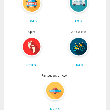
88.04 %
1.9 %
À pied
À bicyclette
3.23 %
0.04 %
Par tout autre moyen
6.79 %