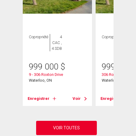
Copropriété
4
Copropriété
4
CAC ,
CAC ,
4 SDB
4 SDB
999 000
$
999 000
it# 12
9 - 306 Roxton Drive
306 Roxton Drive
Waterloo, ON
Waterloo, ON
Voir
Enregistrer
Voir
Enregistrer