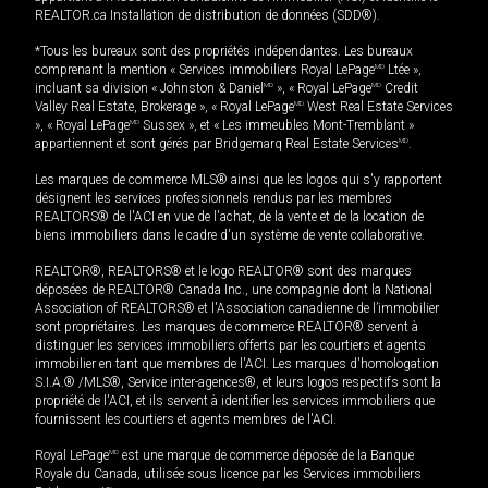
REALTOR.ca Installation de distribution de données (SDD®).
*Tous les bureaux sont des propriétés indépendantes. Les bureaux
comprenant la mention « Services immobiliers Royal LePage
MD
Ltée »,
incluant sa division « Johnston & Daniel
MD
», « Royal LePage
MD
Credit
Valley Real Estate, Brokerage », « Royal LePage
MD
West Real Estate Services
», « Royal LePage
MD
Sussex », et « Les immeubles Mont-Tremblant »
appartiennent et sont gérés par Bridgemarq Real Estate Services
MD
.
Les marques de commerce MLS® ainsi que les logos qui s'y rapportent
désignent les services professionnels rendus par les membres
REALTORS® de l'ACI en vue de l'achat, de la vente et de la location de
biens immobiliers dans le cadre d'un système de vente collaborative.
REALTOR®, REALTORS® et le logo REALTOR® sont des marques
déposées de REALTOR® Canada Inc., une compagnie dont la National
Association of REALTORS® et l'Association canadienne de l’immobilier
sont propriétaires. Les marques de commerce REALTOR® servent à
distinguer les services immobiliers offerts par les courtiers et agents
immobilier en tant que membres de l'ACI. Les marques d'homologation
S.I.A.® /MLS®, Service inter-agences®, et leurs logos respectifs sont la
propriété de l'ACI, et ils servent à identifier les services immobiliers que
fournissent les courtiers et agents membres de l'ACI.
Royal LePage
MD
est une marque de commerce déposée de la Banque
Royale du Canada, utilisée sous licence par les Services immobiliers