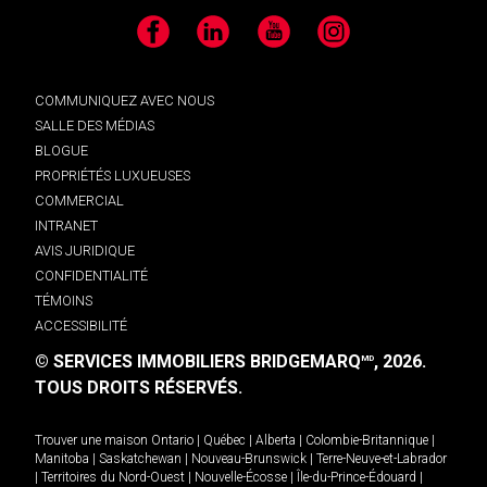
Facebook
LinkedIn
YouTube
Instagram
COMMUNIQUEZ AVEC NOUS
SALLE DES MÉDIAS
BLOGUE
PROPRIÉTÉS LUXUEUSES
COMMERCIAL
INTRANET
AVIS JURIDIQUE
CONFIDENTIALITÉ
TÉMOINS
ACCESSIBILITÉ
© SERVICES IMMOBILIERS BRIDGEMARQ
, 2026.
MD
TOUS DROITS RÉSERVÉS.
Trouver une maison
Ontario
|
Québec
|
Alberta
|
Colombie-Britannique
|
Manitoba
|
Saskatchewan
|
Nouveau-Brunswick
|
Terre-Neuve-et-Labrador
|
Territoires du Nord-Ouest
|
Nouvelle-Écosse
|
Île-du-Prince-Édouard
|