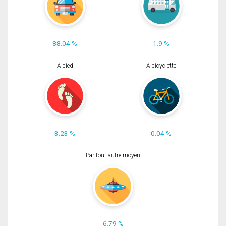
88.04 %
1.9 %
À pied
À bicyclette
3.23 %
0.04 %
Par tout autre moyen
6.79 %