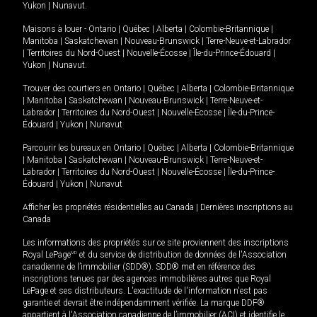
Yukon
|
Nunavut
.
Maisons à louer -
Ontario
|
Québec
|
Alberta
|
Colombie-Britannique
|
Manitoba
|
Saskatchewan
|
Nouveau-Brunswick
|
Terre-Neuve-et-Labrador
|
Territoires du Nord-Ouest
|
Nouvelle-Écosse
|
Île-du-Prince-Édouard
|
Yukon
|
Nunavut
.
Trouver des courtiers en
Ontario
|
Québec
|
Alberta
|
Colombie-Britannique
|
Manitoba
|
Saskatchewan
|
Nouveau-Brunswick
|
Terre-Neuve-et-
Labrador
|
Territoires du Nord-Ouest
|
Nouvelle-Écosse
|
Île-du-Prince-
Édouard
|
Yukon
|
Nunavut
Parcourir les bureaux en
Ontario
|
Québec
|
Alberta
|
Colombie-Britannique
|
Manitoba
|
Saskatchewan
|
Nouveau-Brunswick
|
Terre-Neuve-et-
Labrador
|
Territoires du Nord-Ouest
|
Nouvelle-Écosse
|
Île-du-Prince-
Édouard
|
Yukon
|
Nunavut
Afficher les propriétés résidentielles au Canada
|
Dernières inscriptions au
Canada
Les informations des propriétés sur ce site proviennent des inscriptions
Royal LePage
MD
et du service de distribution de données de l'Association
canadienne de l’immobilier (SDD®). SDD® met en référence des
inscriptions tenues par des agences immobilières autres que Royal
LePage et ses distributeurs. L'exactitude de l'information n'est pas
garantie et devrait être indépendamment vérifiée. La marque DDF®
appartient à l'Association canadienne de l’immobilier (ACI) et identifie le