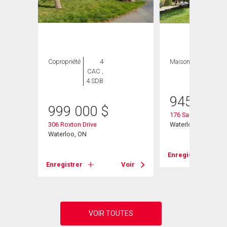
Copropriété
4
Maison
4 CAC , 3
CAC ,
SDB
4 SDB
945 000
999 000
$
176 Sandford Flemi
306 Roxton Drive
Waterloo, ON
Waterloo, ON
Enregistrer
Voir
Enregistrer
Voir