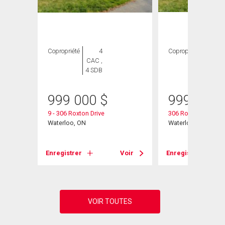
Copropriété
4
Copropriété
4
CAC ,
CAC ,
4 SDB
4 SDB
999 000
$
999 000
it# 12
9 - 306 Roxton Drive
306 Roxton Drive
Waterloo, ON
Waterloo, ON
Voir
Enregistrer
Voir
Enregistrer