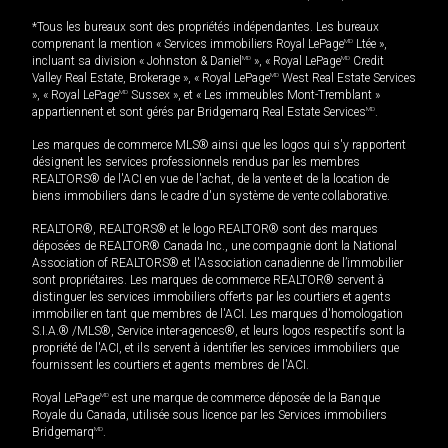
*Tous les bureaux sont des propriétés indépendantes. Les bureaux
comprenant la mention « Services immobiliers Royal LePage
MD
Ltée »,
incluant sa division « Johnston & Daniel
MD
», « Royal LePage
MD
Credit
Valley Real Estate, Brokerage », « Royal LePage
MD
West Real Estate Services
», « Royal LePage
MD
Sussex », et « Les immeubles Mont-Tremblant »
appartiennent et sont gérés par Bridgemarq Real Estate Services
MD
.
Les marques de commerce MLS® ainsi que les logos qui s'y rapportent
désignent les services professionnels rendus par les membres
REALTORS® de l'ACI en vue de l'achat, de la vente et de la location de
biens immobiliers dans le cadre d'un système de vente collaborative.
REALTOR®, REALTORS® et le logo REALTOR® sont des marques
déposées de REALTOR® Canada Inc., une compagnie dont la National
Association of REALTORS® et l'Association canadienne de l’immobilier
sont propriétaires. Les marques de commerce REALTOR® servent à
distinguer les services immobiliers offerts par les courtiers et agents
immobilier en tant que membres de l'ACI. Les marques d'homologation
S.I.A.® /MLS®, Service inter-agences®, et leurs logos respectifs sont la
propriété de l'ACI, et ils servent à identifier les services immobiliers que
fournissent les courtiers et agents membres de l'ACI.
Royal LePage
MD
est une marque de commerce déposée de la Banque
Royale du Canada, utilisée sous licence par les Services immobiliers
Bridgemarq
MD
.