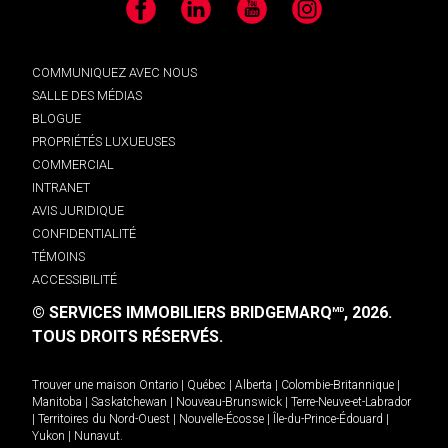
Facebook
LinkedIn
YouTube
Instagram
COMMUNIQUEZ AVEC NOUS
SALLE DES MÉDIAS
BLOGUE
PROPRIÉTÉS LUXUEUSES
COMMERCIAL
INTRANET
AVIS JURIDIQUE
CONFIDENTIALITÉ
TÉMOINS
ACCESSIBILITÉ
© SERVICES IMMOBILIERS BRIDGEMARQ
, 2026.
MD
TOUS DROITS RÉSERVÉS.
Trouver une maison
Ontario
|
Québec
|
Alberta
|
Colombie-Britannique
|
Manitoba
|
Saskatchewan
|
Nouveau-Brunswick
|
Terre-Neuve-et-Labrador
|
Territoires du Nord-Ouest
|
Nouvelle-Écosse
|
Île-du-Prince-Édouard
|
Yukon
|
Nunavut
.