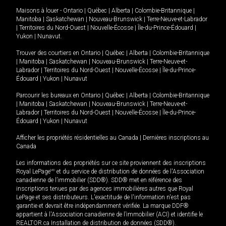
Maisons à louer -
Ontario
|
Québec
|
Alberta
|
Colombie-Britannique
|
Manitoba
|
Saskatchewan
|
Nouveau-Brunswick
|
Terre-Neuve-et-Labrador
|
Territoires du Nord-Ouest
|
Nouvelle-Écosse
|
Île-du-Prince-Édouard
|
Yukon
|
Nunavut
.
Trouver des courtiers en
Ontario
|
Québec
|
Alberta
|
Colombie-Britannique
|
Manitoba
|
Saskatchewan
|
Nouveau-Brunswick
|
Terre-Neuve-et-
Labrador
|
Territoires du Nord-Ouest
|
Nouvelle-Écosse
|
Île-du-Prince-
Édouard
|
Yukon
|
Nunavut
Parcourir les bureaux en
Ontario
|
Québec
|
Alberta
|
Colombie-Britannique
|
Manitoba
|
Saskatchewan
|
Nouveau-Brunswick
|
Terre-Neuve-et-
Labrador
|
Territoires du Nord-Ouest
|
Nouvelle-Écosse
|
Île-du-Prince-
Édouard
|
Yukon
|
Nunavut
Afficher les propriétés résidentielles au Canada
|
Dernières inscriptions au
Canada
Les informations des propriétés sur ce site proviennent des inscriptions
Royal LePage
MD
et du service de distribution de données de l'Association
canadienne de l’immobilier (SDD®). SDD® met en référence des
inscriptions tenues par des agences immobilières autres que Royal
LePage et ses distributeurs. L'exactitude de l'information n'est pas
garantie et devrait être indépendamment vérifiée. La marque DDF®
appartient à l'Association canadienne de l’immobilier (ACI) et identifie le
REALTOR.ca Installation de distribution de données (SDD®).