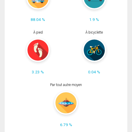
88.04 %
1.9 %
À pied
À bicyclette
3.23 %
0.04 %
Par tout autre moyen
6.79 %