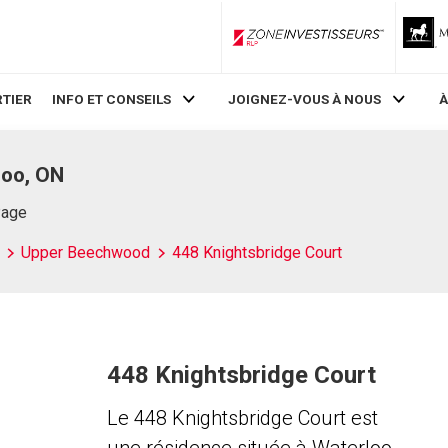
ZoneInvestisseurs RLP
TIER
INFO ET CONSEILS
JOIGNEZ-VOUS À NOUS
À
loo, ON
Page
Upper Beechwood
448 Knightsbridge Court
448 Knightsbridge Court
Le 448 Knightsbridge Court est