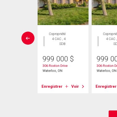
aison en
Copropriété
Coproprié
rangée
4 CAC , 4
4 CAC ,
 CAC , 3
SDB
S
SDB
999 000
$
999 0
4 900
$
306 Roxton Drive
306 Roxton Dr
65 Beechwood Place
Waterloo, ON
Waterloo, ON
oo, ON
Enregistrer
Voir
Enregistrer
strer
Voir