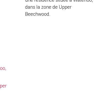
une résidence située à Waterloo,
dans la zone de Upper
Beechwood.
oo,
pper