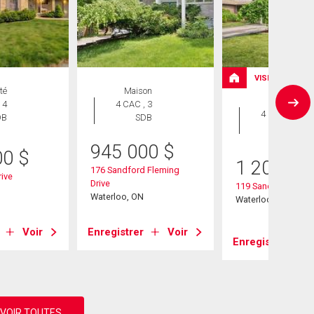
VISITE LIBRE
té
Maison
Maison
 4
4 CAC , 3
4 CAC , 4
DB
SDB
SDB
945 000
$
00
$
1 200 00
176 Sandford Fleming
ive
Drive
119 Sandy Ridge Pl
Waterloo, ON
Waterloo, ON
Voir
Enregistrer
Voir
Enregistrer