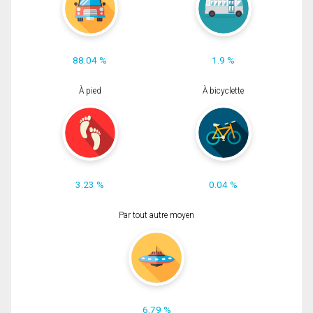
88.04 %
1.9 %
À pied
À bicyclette
3.23 %
0.04 %
Par tout autre moyen
6.79 %