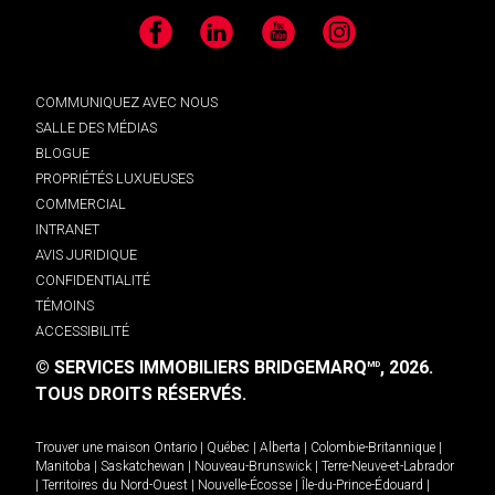
Facebook
LinkedIn
YouTube
Instagram
COMMUNIQUEZ AVEC NOUS
SALLE DES MÉDIAS
BLOGUE
PROPRIÉTÉS LUXUEUSES
COMMERCIAL
INTRANET
AVIS JURIDIQUE
CONFIDENTIALITÉ
TÉMOINS
ACCESSIBILITÉ
© SERVICES IMMOBILIERS BRIDGEMARQ
, 2026.
MD
TOUS DROITS RÉSERVÉS.
Trouver une maison
Ontario
|
Québec
|
Alberta
|
Colombie-Britannique
|
Manitoba
|
Saskatchewan
|
Nouveau-Brunswick
|
Terre-Neuve-et-Labrador
|
Territoires du Nord-Ouest
|
Nouvelle-Écosse
|
Île-du-Prince-Édouard
|