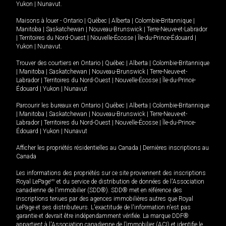
Yukon
|
Nunavut
.
Maisons à louer -
Ontario
|
Québec
|
Alberta
|
Colombie-Britannique
|
Manitoba
|
Saskatchewan
|
Nouveau-Brunswick
|
Terre-Neuve-et-Labrador
|
Territoires du Nord-Ouest
|
Nouvelle-Écosse
|
Île-du-Prince-Édouard
|
Yukon
|
Nunavut
.
Trouver des courtiers en
Ontario
|
Québec
|
Alberta
|
Colombie-Britannique
|
Manitoba
|
Saskatchewan
|
Nouveau-Brunswick
|
Terre-Neuve-et-
Labrador
|
Territoires du Nord-Ouest
|
Nouvelle-Écosse
|
Île-du-Prince-
Édouard
|
Yukon
|
Nunavut
Parcourir les bureaux en
Ontario
|
Québec
|
Alberta
|
Colombie-Britannique
|
Manitoba
|
Saskatchewan
|
Nouveau-Brunswick
|
Terre-Neuve-et-
Labrador
|
Territoires du Nord-Ouest
|
Nouvelle-Écosse
|
Île-du-Prince-
Édouard
|
Yukon
|
Nunavut
Afficher les propriétés résidentielles au Canada
|
Dernières inscriptions au
Canada
Les informations des propriétés sur ce site proviennent des inscriptions
Royal LePage
MD
et du service de distribution de données de l'Association
canadienne de l’immobilier (SDD®). SDD® met en référence des
inscriptions tenues par des agences immobilières autres que Royal
LePage et ses distributeurs. L'exactitude de l'information n'est pas
garantie et devrait être indépendamment vérifiée. La marque DDF®
appartient à l'Association canadienne de l’immobilier (ACI) et identifie le