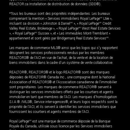
REALTOR.ca Installation de distribution de données (SDD®).
*Tous les bureaux sont des propriétés indépendantes. Les bureaux
comprenant la mention « Services immobiliers Royal LePage
MD
Ltée »,
incluant sa division « Johnston & Daniel
MD
», « Royal LePage
MD
Credit
Valley Real Estate, Brokerage », « Royal LePage
MD
West Real Estate Services
», « Royal LePage
MD
Sussex », et « Les immeubles Mont-Tremblant »
appartiennent et sont gérés par Bridgemarq Real Estate Services
MD
.
Les marques de commerce MLS® ainsi que les logos qui s'y rapportent
désignent les services professionnels rendus par les membres
REALTORS® de l'ACI en vue de l'achat, de la vente et de la location de
biens immobiliers dans le cadre d'un système de vente collaborative.
REALTOR®, REALTORS® et le logo REALTOR® sont des marques
déposées de REALTOR® Canada Inc., une compagnie dont la National
Association of REALTORS® et l'Association canadienne de l’immobilier
sont propriétaires. Les marques de commerce REALTOR® servent à
distinguer les services immobiliers offerts par les courtiers et agents
immobilier en tant que membres de l'ACI. Les marques d'homologation
S.I.A.® /MLS®, Service inter-agences®, et leurs logos respectifs sont la
propriété de l'ACI, et ils servent à identifier les services immobiliers que
fournissent les courtiers et agents membres de l'ACI.
Royal LePage
MD
est une marque de commerce déposée de la Banque
Royale du Canada, utilisée sous licence par les Services immobiliers