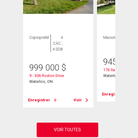
ION
Copropriété
4
Maison
4 CAC , 3
CAC ,
SDB
4 SDB
945 000
999 000
$
176 Sandford Flemi
e N
9 - 306 Roxton Drive
Waterloo, ON
Waterloo, ON
Enregistrer
Voir
Enregistrer
Voir