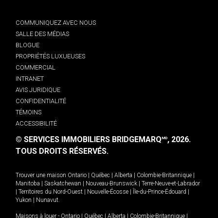
COMMUNIQUEZ AVEC NOUS
SALLE DES MÉDIAS
BLOGUE
PROPRIÉTÉS LUXUEUSES
COMMERCIAL
INTRANET
AVIS JURIDIQUE
CONFIDENTIALITÉ
TÉMOINS
ACCESSIBILITÉ
© SERVICES IMMOBILIERS BRIDGEMARQ
, 2026.
MD
TOUS DROITS RÉSERVÉS.
Trouver une maison
Ontario
|
Québec
|
Alberta
|
Colombie-Britannique
|
Manitoba
|
Saskatchewan
|
Nouveau-Brunswick
|
Terre-Neuve-et-Labrador
|
Territoires du Nord-Ouest
|
Nouvelle-Écosse
|
Île-du-Prince-Édouard
|
Yukon
|
Nunavut
.
Maisons à louer -
Ontario
|
Québec
|
Alberta
|
Colombie-Britannique
|