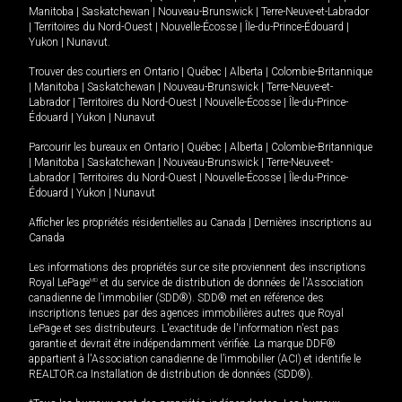
Manitoba
|
Saskatchewan
|
Nouveau-Brunswick
|
Terre-Neuve-et-Labrador
|
Territoires du Nord-Ouest
|
Nouvelle-Écosse
|
Île-du-Prince-Édouard
|
Yukon
|
Nunavut
.
Trouver des courtiers en
Ontario
|
Québec
|
Alberta
|
Colombie-Britannique
|
Manitoba
|
Saskatchewan
|
Nouveau-Brunswick
|
Terre-Neuve-et-
Labrador
|
Territoires du Nord-Ouest
|
Nouvelle-Écosse
|
Île-du-Prince-
Édouard
|
Yukon
|
Nunavut
Parcourir les bureaux en
Ontario
|
Québec
|
Alberta
|
Colombie-Britannique
|
Manitoba
|
Saskatchewan
|
Nouveau-Brunswick
|
Terre-Neuve-et-
Labrador
|
Territoires du Nord-Ouest
|
Nouvelle-Écosse
|
Île-du-Prince-
Édouard
|
Yukon
|
Nunavut
Afficher les propriétés résidentielles au Canada
|
Dernières inscriptions au
Canada
Les informations des propriétés sur ce site proviennent des inscriptions
Royal LePage
MD
et du service de distribution de données de l'Association
canadienne de l’immobilier (SDD®). SDD® met en référence des
inscriptions tenues par des agences immobilières autres que Royal
LePage et ses distributeurs. L'exactitude de l'information n'est pas
garantie et devrait être indépendamment vérifiée. La marque DDF®
appartient à l'Association canadienne de l’immobilier (ACI) et identifie le
REALTOR.ca Installation de distribution de données (SDD®).