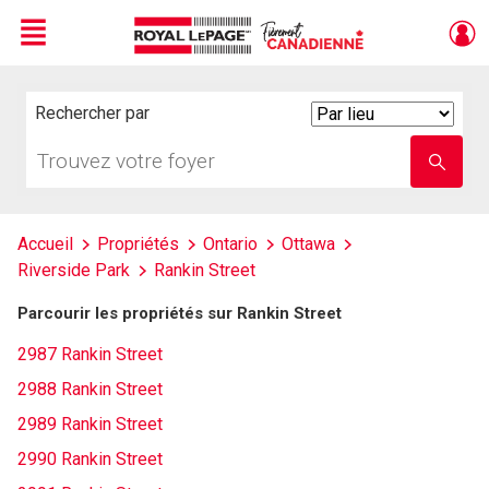
Menu
Live
En Direct
Rechercher par
Search
By
Trouvez
Entrez
votre
le
foyer
nom
de
l'école
Accueil
Propriétés
Ontario
Ottawa
Riverside Park
Rankin Street
Parcourir les propriétés sur Rankin Street
2987 Rankin Street
2988 Rankin Street
2989 Rankin Street
2990 Rankin Street