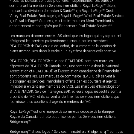
*Tous les bureaux sont des propriétés indépendantes. Les bureaux
comprenant la mention « Services immobiliers Royal LePage
MD
Ltée »,
incluant sa division « Johnston & Daniel
MD
», « Royal LePage
MD
Credit
Valley Real Estate, Brokerage », « Royal LePage
MD
West Real Estate Services
», « Royal LePage
MD
Sussex », et « Les immeubles Mont-Tremblant »
appartiennent et sont gérés par Bridgemarq Real Estate Services
MD
.
Les marques de commerce MLS® ainsi que les logos qui s'y rapportent
désignent les services professionnels rendus par les membres
REALTORS® de l'ACI en vue de l'achat, de la vente et de la location de
biens immobiliers dans le cadre d'un système de vente collaborative.
REALTOR®, REALTORS® et le logo REALTOR® sont des marques
déposées de REALTOR® Canada Inc., une compagnie dont la National
Association of REALTORS® et l'Association canadienne de l’immobilier
sont propriétaires. Les marques de commerce REALTOR® servent à
distinguer les services immobiliers offerts par les courtiers et agents
immobilier en tant que membres de l'ACI. Les marques d'homologation
S.I.A.® /MLS®, Service inter-agences®, et leurs logos respectifs sont la
propriété de l'ACI, et ils servent à identifier les services immobiliers que
fournissent les courtiers et agents membres de l'ACI.
Royal LePage
MD
est une marque de commerce déposée de la Banque
Royale du Canada, utilisée sous licence par les Services immobiliers
Bridgemarq
MD
.
Bridgemarq
MD
et ses logos / Services immobiliers Bridgemarq
MD
sont des