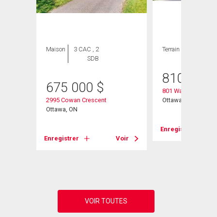
Maison
3 CAC , 2
Terrain
SDB
810 500
675 000
$
801 Walkley Road
2995 Cowan Crescent
Ottawa, ON
Ottawa, ON
Enregistrer
Voir
Enregistrer
Voir