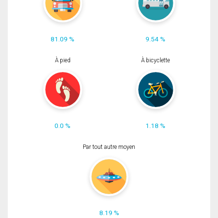
81.09 %
9.54 %
À pied
À bicyclette
0.0 %
1.18 %
Par tout autre moyen
8.19 %