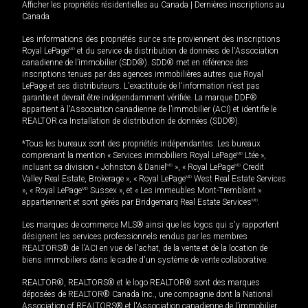
Afficher les propriétés résidentielles au Canada
|
Dernières inscriptions au
Canada
Les informations des propriétés sur ce site proviennent des inscriptions
Royal LePage
MD
et du service de distribution de données de l'Association
canadienne de l’immobilier (SDD®). SDD® met en référence des
inscriptions tenues par des agences immobilières autres que Royal
LePage et ses distributeurs. L'exactitude de l'information n'est pas
garantie et devrait être indépendamment vérifiée. La marque DDF®
appartient à l'Association canadienne de l’immobilier (ACI) et identifie le
REALTOR.ca Installation de distribution de données (SDD®).
*Tous les bureaux sont des propriétés indépendantes. Les bureaux
comprenant la mention « Services immobiliers Royal LePage
MD
Ltée »,
incluant sa division « Johnston & Daniel
MD
», « Royal LePage
MD
Credit
Valley Real Estate, Brokerage », « Royal LePage
MD
West Real Estate Services
», « Royal LePage
MD
Sussex », et « Les immeubles Mont-Tremblant »
appartiennent et sont gérés par Bridgemarq Real Estate Services
MD
.
Les marques de commerce MLS® ainsi que les logos qui s'y rapportent
désignent les services professionnels rendus par les membres
REALTORS® de l'ACI en vue de l'achat, de la vente et de la location de
biens immobiliers dans le cadre d'un système de vente collaborative.
REALTOR®, REALTORS® et le logo REALTOR® sont des marques
déposées de REALTOR® Canada Inc., une compagnie dont la National
Association of REALTORS® et l'Association canadienne de l’immobilier