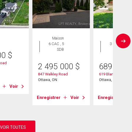
Maison
Maison
6 CAC , 5
3 CAC , 1
SDB
SDB
00
$
Road
2 495 000
$
689 900
847 Walkley Road
619 Blanchard Cres
Ottawa, ON
Ottawa, ON
Voir
Enregistrer
Voir
Enregistrer