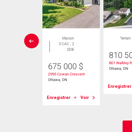
Maison
Maison
Terrain
 CAC , 3
3 CAC , 2
SDB
SDB
810 5
801 Walkley 
99 900
$
675 000
$
Ottawa, ON
 Court
2995 Cowan Crescent
, ON
Ottawa, ON
Enregistrer
strer
Voir
Enregistrer
Voir