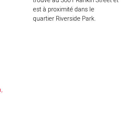
trouve au 3001 Rankin Street et
est à proximité dans le
quartier Riverside Park.
,