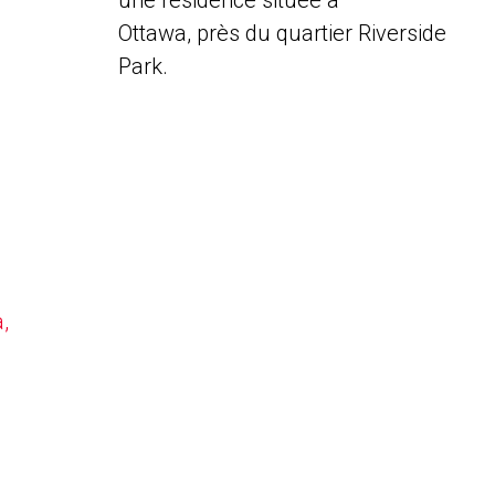
une résidence située à
Ottawa, près du quartier Riverside
Park.
,