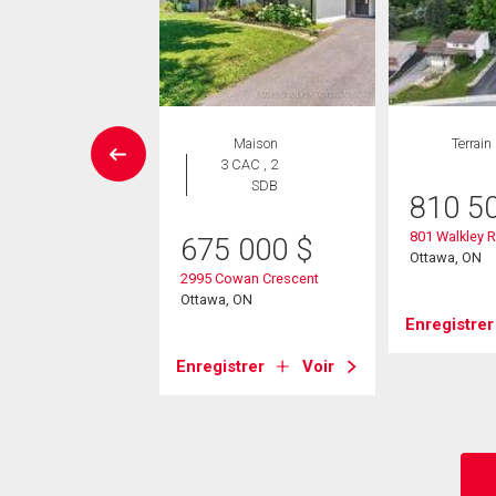
Maison
Maison
Terrain
 CAC , 3
3 CAC , 2
SDB
SDB
810 5
801 Walkley 
9 900
$
675 000
$
Ottawa, ON
rview Court
2995 Cowan Crescent
, ON
Ottawa, ON
Enregistrer
strer
Voir
Enregistrer
Voir