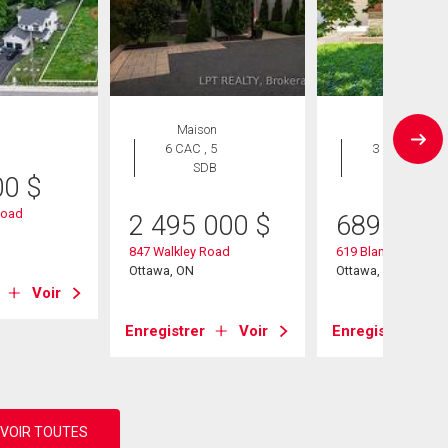
Maison
Maison
6 CAC , 5
3 CAC , 1
SDB
SDB
00
$
Road
2 495 000
$
689 900
847 Walkley Road
619 Blanchard Cres
Ottawa, ON
Ottawa, ON
Voir
Enregistrer
Voir
Enregistrer