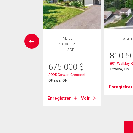
Maison
Maison
Terrain
 CAC , 3
3 CAC , 2
SDB
SDB
810 5
801 Walkley 
50 000
$
675 000
$
Ottawa, ON
dor Drive
2995 Cowan Crescent
, ON
Ottawa, ON
Enregistrer
strer
Voir
Enregistrer
Voir