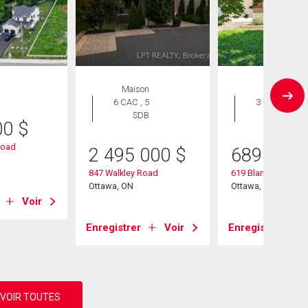
Maison
Maison
6 CAC , 5
3 CAC , 1
SDB
SDB
00
$
Road
2 495 000
$
689 900
847 Walkley Road
619 Blanchard Cres
Ottawa, ON
Ottawa, ON
Voir
Enregistrer
Voir
Enregistrer