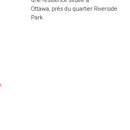
une résidence située à
Ottawa, près du quartier Riverside
Park.
,