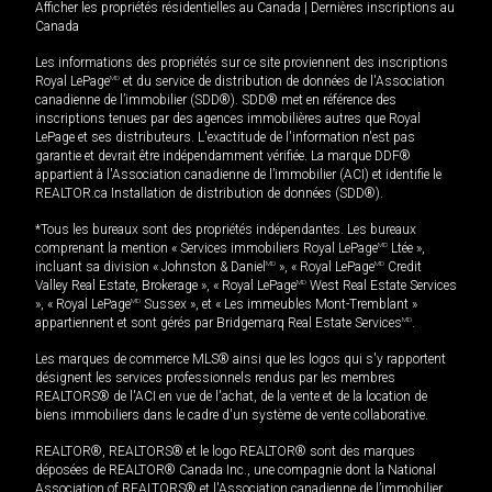
Afficher les propriétés résidentielles au Canada
|
Dernières inscriptions au
Canada
Les informations des propriétés sur ce site proviennent des inscriptions
Royal LePage
MD
et du service de distribution de données de l'Association
canadienne de l’immobilier (SDD®). SDD® met en référence des
inscriptions tenues par des agences immobilières autres que Royal
LePage et ses distributeurs. L'exactitude de l'information n'est pas
garantie et devrait être indépendamment vérifiée. La marque DDF®
appartient à l'Association canadienne de l’immobilier (ACI) et identifie le
REALTOR.ca Installation de distribution de données (SDD®).
*Tous les bureaux sont des propriétés indépendantes. Les bureaux
comprenant la mention « Services immobiliers Royal LePage
MD
Ltée »,
incluant sa division « Johnston & Daniel
MD
», « Royal LePage
MD
Credit
Valley Real Estate, Brokerage », « Royal LePage
MD
West Real Estate Services
», « Royal LePage
MD
Sussex », et « Les immeubles Mont-Tremblant »
appartiennent et sont gérés par Bridgemarq Real Estate Services
MD
.
Les marques de commerce MLS® ainsi que les logos qui s'y rapportent
désignent les services professionnels rendus par les membres
REALTORS® de l'ACI en vue de l'achat, de la vente et de la location de
biens immobiliers dans le cadre d'un système de vente collaborative.
REALTOR®, REALTORS® et le logo REALTOR® sont des marques
déposées de REALTOR® Canada Inc., une compagnie dont la National
Association of REALTORS® et l'Association canadienne de l’immobilier