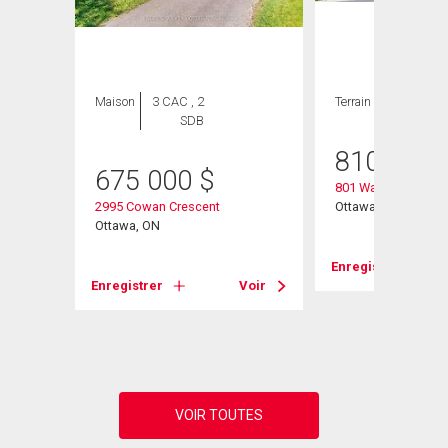
Maison
3 CAC , 2
Terrain
SDB
810 500
675 000
$
801 Walkley Road
2995 Cowan Crescent
Ottawa, ON
Ottawa, ON
Enregistrer
Voir
Enregistrer
Voir