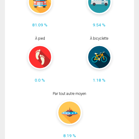
81.09 %
9.54 %
À pied
À bicyclette
0.0 %
1.18 %
Par tout autre moyen
8.19 %