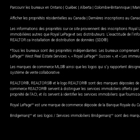
Parcourir les bureaux en
Ontario
|
Québec
|
Alberta
|
Colombie-Britannique
|
Man
Afficher les propriétés résidentielles au Canada
|
Dernières inscriptions au Cana
Les informations des propriétés sur ce site proviennent des inscriptions Royal 
immobilières autres que Royal LePage et ses distributeurs. L'exactitude de l'info
REALTOR.ca Installation de distribution de données (SDD®).
*Tous les bureaux sont des propriétés indépendantes. Les bureaux comprenant 
LePage
MD
West Real Estate Services », « Royal LePage
MD
Sussex », et « Les immeu
Les marques de commerce MLS® ainsi que les logos qui s'y rapportent désignent
système de vente collaborative.
REALTOR®, REALTORS® et le logo REALTOR® sont des marques déposées de REAL
commerce REALTOR® servent à distinguer les services immobiliers offerts par le
propriété de l'ACI, et ils servent à identifier les services immobiliers que fourni
Royal LePage
MD
est une marque de commerce déposée de la Banque Royale du Cana
Bridgemarq
MD
et ses logos / Services immobiliers Bridgemarq
MD
sont des marque