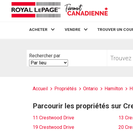
ACHETER
VENDRE
TROUVER UN COU
Live
En Direct
Trouvez
Rechercher par
votre
Search
foyer
By
Accueil
Propriétés
Ontario
Hamilton
H
Parcourir les propriétés sur C
11 Crestwood Drive
13 Cre
19 Crestwood Drive
20 Cre