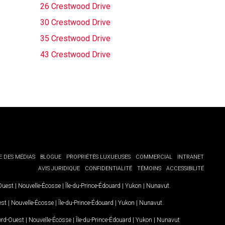
26 Crestwood Drive
30 Crestwood Drive
35 Crestwood Drive
43 Crestwood Drive
E DES MÉDIAS
BLOGUE
PROPRIÉTÉS LUXUEUSES
COMMERCIAL
INTRANET
AVIS JURIDIQUE
CONFIDENTIALITÉ
TÉMOINS
ACCESSIBILITÉ
-Ouest
|
Nouvelle-Écosse
|
Île-du-Prince-Édouard
|
Yukon
|
Nunavut
.
est
|
Nouvelle-Écosse
|
Île-du-Prince-Édouard
|
Yukon
|
Nunavut
.
Nord-Ouest
|
Nouvelle-Écosse
|
Île-du-Prince-Édouard
|
Yukon
|
Nunavut