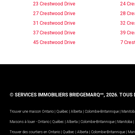
23 Crestwood Drive
24 Cre
27 Crestwood Drive
28 Cre
31 Crestwood Drive
32 Cre
37 Crestwood Drive
39 Cre
45 Crestwood Drive
7 Cres
© SERVICES IMMOBILIERS BRIDGEMARQ
, 2026.
TOUS D
MD
Trouver une maison
Ontario
|
Québec
|
Alberta
|
Colombie-Britannique
|
Manitob
Maisons à louer -
Ontario
|
Québec
|
Alberta
|
Colombie-Britannique
|
Manitoba
|
Trouver des courtiers en
Ontario
|
Québec
|
Alberta
|
Colombie-Britannique
|
Man