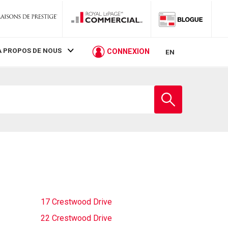
À PROPOS DE NOUS
CONNEXION
EN
Entrez
le
nom
de
l'école
17 Crestwood Drive
22 Crestwood Drive