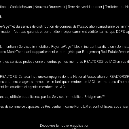
itoba
|
Saskatchewan
|
Nouveau-Brunswick
|
Terre-Neuve-et-Labrador
|
Territoires du 
da
LePage
MD
et du service de distribution de données de l'Association canadienne de l’im
rmation n'est pas garantie et devrait être indépendamment vérifiée. La marque DDF® appa
la mention « Services immobiliers Royal LePage
MD
Ltée », incluant sa division « Johnst
bles Mont-Tremblant » appartiennent et sont gérés par Bridgemarq Real Estate Servic
 les services professionnels rendus par les membres REALTORS® de l'ACI en vue de l'a
TOR® Canada Inc., une compagnie dont la National Association of REALTORS® et l'
s courtiers et agents immobilier en tant que membres de l'ACI. Les marques d'homolog
ssent les courtiers et agents membres de l'ACI.
da, utilisée sous licence par les Services immobiliers Bridgemarq
MD
.
s de commerce déposées de Residential Income Fund L.P. et sont utilisées sous lice
Découvrez la nouvelle application