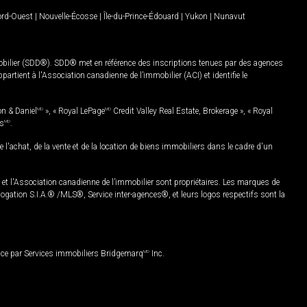
Nord-Ouest
|
Nouvelle-Écosse
|
Île-du-Prince-Édouard
|
Yukon
|
Nunavut
mobilier (SDD®). SDD® met en référence des inscriptions tenues par des agences
rtient à l'Association canadienne de l’immobilier (ACI) et identifie le
on & Daniel
MD
», « Royal LePage
MD
Credit Valley Real Estate, Brokerage », « Royal
es
MD
.
chat, de la vente et de la location de biens immobiliers dans le cadre d'un
Association canadienne de l’immobilier sont propriétaires. Les marques de
ation S.I.A.® /MLS®, Service inter-agences®, et leurs logos respectifs sont la
nce par Services immobiliers Bridgemarq
MD
Inc.