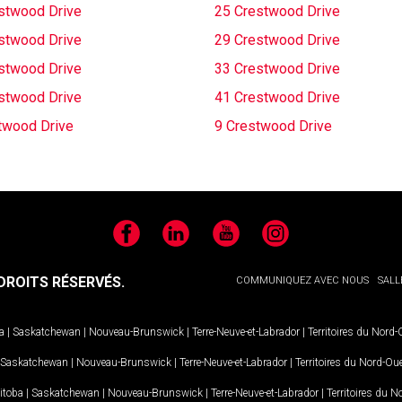
stwood Drive
25 Crestwood Drive
stwood Drive
29 Crestwood Drive
stwood Drive
33 Crestwood Drive
stwood Drive
41 Crestwood Drive
twood Drive
9 Crestwood Drive
Facebook
LinkedIn
YouTube
Instagram
ROITS RÉSERVÉS.
COMMUNIQUEZ AVEC NOUS
SALL
a
|
Saskatchewan
|
Nouveau-Brunswick
|
Terre-Neuve-et-Labrador
|
Territoires du Nord
Saskatchewan
|
Nouveau-Brunswick
|
Terre-Neuve-et-Labrador
|
Territoires du Nord-Ou
itoba
|
Saskatchewan
|
Nouveau-Brunswick
|
Terre-Neuve-et-Labrador
|
Territoires du 