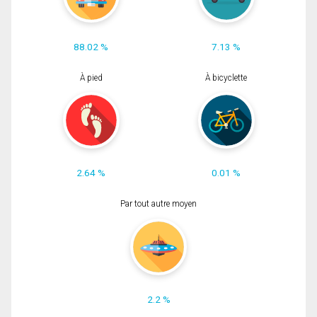
88.02 %
7.13 %
À pied
À bicyclette
2.64 %
0.01 %
Par tout autre moyen
2.2 %