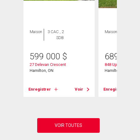
Maison
3 CAC , 2
Maison
3 CAC , 2
SDB
SDB
599 000
$
689 999
27 Delevan Crescent
848 Upper Wellingto
Hamilton, ON
Hamilton, ON
Voir
Enregistrer
Voir
Enregistrer