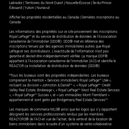
Labrador
|
Territoires du Nord-Ouest
|
Nouvelle-Écosse
|
Île-du-Prince-
Édouard
|
Yukon
|
Nunavut
Afficher les propriétés résidentielles au Canada
|
Dernières inscriptions au
Canada
Les informations des propriétés sur ce site proviennent des inscriptions
Royal LePage
MD
et du service de distribution de données de l'Association
canadienne de l’immobilier (SDD®). SDD® met en référence des
inscriptions tenues par des agences immobilières autres que Royal
LePage et ses distributeurs. L'exactitude de l'information n'est pas
garantie et devrait être indépendamment vérifiée. La marque DDF®
appartient à l'Association canadienne de l’immobilier (ACI) et identifie le
REALTOR.ca Installation de distribution de données (SDD®).
*Tous les bureaux sont des propriétés indépendantes. Les bureaux
comprenant la mention « Services immobiliers Royal LePage
MD
Ltée »,
incluant sa division « Johnston & Daniel
MD
», « Royal LePage
MD
Credit
Valley Real Estate, Brokerage », « Royal LePage
MD
West Real Estate Services
», « Royal LePage
MD
Sussex », et « Les immeubles Mont-Tremblant »
appartiennent et sont gérés par Bridgemarq Real Estate Services
MD
.
Les marques de commerce MLS® ainsi que les logos qui s'y rapportent
désignent les services professionnels rendus par les membres
REALTORS® de l'ACI en vue de l'achat, de la vente et de la location de
biens immobiliers dans le cadre d'un système de vente collaborative.