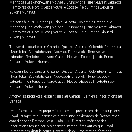
Manitoba
|
Saskatchewan
|
Nouveau-Brunswick
|
Terre-Neuve-et-Labrador
|
Territoires du Nord-Ouest
|
Nouvelle-Écosse
|
Île-du-Prince-Édouard
|
Yukon
|
Nunavut
.
Maisons à louer -
Ontario
|
Québec
|
Alberta
|
Colombie-Britannique
|
Manitoba
|
Saskatchewan
|
Nouveau-Brunswick
|
Terre-Neuve-et-Labrador
|
Territoires du Nord-Ouest
|
Nouvelle-Écosse
|
Île-du-Prince-Édouard
|
Yukon
|
Nunavut
.
Trouver des courtiers en
Ontario
|
Québec
|
Alberta
|
Colombie-Britannique
|
Manitoba
|
Saskatchewan
|
Nouveau-Brunswick
|
Terre-Neuve-et-
Labrador
|
Territoires du Nord-Ouest
|
Nouvelle-Écosse
|
Île-du-Prince-
Édouard
|
Yukon
|
Nunavut
Parcourir les bureaux en
Ontario
|
Québec
|
Alberta
|
Colombie-Britannique
|
Manitoba
|
Saskatchewan
|
Nouveau-Brunswick
|
Terre-Neuve-et-
Labrador
|
Territoires du Nord-Ouest
|
Nouvelle-Écosse
|
Île-du-Prince-
Édouard
|
Yukon
|
Nunavut
Afficher les propriétés résidentielles au Canada
|
Dernières inscriptions au
Canada
Les informations des propriétés sur ce site proviennent des inscriptions
Royal LePage
MD
et du service de distribution de données de l'Association
canadienne de l’immobilier (SDD®). SDD® met en référence des
inscriptions tenues par des agences immobilières autres que Royal
LePage et ses distributeurs. L'exactitude de l'information n'est pas