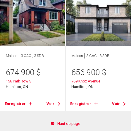
Maison
3 CAC , 3 SDB
Maison
3 CAC , 3 SDB
674 900
$
656 900
$
156 Park Row S
769 Knox Avenue
Hamilton, ON
Hamilton, ON
Enregistrer
Voir
Enregistrer
Voir
Haut de page