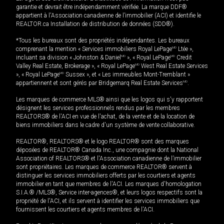
garantie et devrait être indépendamment vérifiée. La marque DDF®
appartient à l'Association canadienne de l’immobilier (ACI) et identifie le
REALTOR.ca Installation de distribution de données (SDD®).
*Tous les bureaux sont des propriétés indépendantes. Les bureaux
comprenant la mention « Services immobiliers Royal LePage
MD
Ltée »,
incluant sa division « Johnston & Daniel
MD
», « Royal LePage
MD
Credit
Valley Real Estate, Brokerage », « Royal LePage
MD
West Real Estate Services
», « Royal LePage
MD
Sussex », et « Les immeubles Mont-Tremblant »
appartiennent et sont gérés par Bridgemarq Real Estate Services
MD
.
Les marques de commerce MLS® ainsi que les logos qui s'y rapportent
désignent les services professionnels rendus par les membres
REALTORS® de l'ACI en vue de l'achat, de la vente et de la location de
biens immobiliers dans le cadre d'un système de vente collaborative.
REALTOR®, REALTORS® et le logo REALTOR® sont des marques
déposées de REALTOR® Canada Inc., une compagnie dont la National
Association of REALTORS® et l'Association canadienne de l’immobilier
sont propriétaires. Les marques de commerce REALTOR® servent à
distinguer les services immobiliers offerts par les courtiers et agents
immobilier en tant que membres de l'ACI. Les marques d'homologation
S.I.A.® /MLS®, Service inter-agences®, et leurs logos respectifs sont la
propriété de l'ACI, et ils servent à identifier les services immobiliers que
fournissent les courtiers et agents membres de l'ACI.