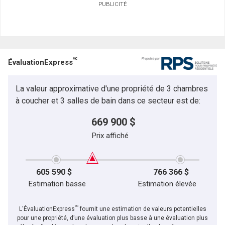
PUBLICITÉ
Prénom
et
Nom
Courriel
MC
ÉvaluationExpress
Téléphone
(Optionnel)
La valeur approximative d'une propriété de 3 chambres
Message
à coucher et 3 salles de bain dans ce secteur est de:
669 900 $
Prix affiché
605 590 $
766 366 $
Estimation basse
Estimation élevée
MC
L'ÉvaluationExpress
fournit une estimation de valeurs potentielles
pour une propriété, d’une évaluation plus basse à une évaluation plus