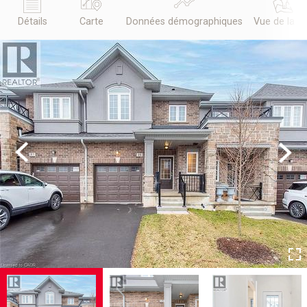
Détails
Carte
Données démographiques
Vue de la r
Previous
Next