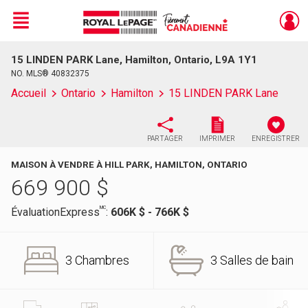
Menu
15 LINDEN PARK Lane, Hamilton, Ontario, L9A 1Y1
Live
En Direct
NO. MLS® 40832375
Accueil
Ontario
Hamilton
15 LINDEN PARK Lane
PARTAGER
IMPRIMER
ENREGISTRER
MAISON À VENDRE À HILL PARK, HAMILTON, ONTARIO
669 900
$
MC
ÉvaluationExpress
:
606K $ - 766K $
3 Chambres
3 Salles de bain