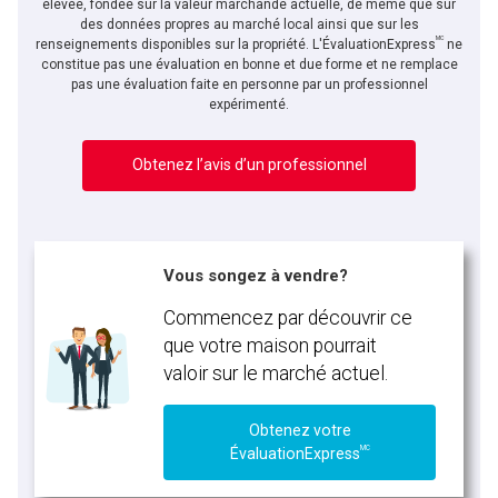
élevée, fondée sur la valeur marchande actuelle, de même que sur
des données propres au marché local ainsi que sur les
MC
En cliquant sur le bouton « soumettre », vous consentez à nos conditions d'utilisation et
renseignements disponibles sur la propriété. L'ÉvaluationExpress
ne
vous nous fournissez l'autorisation écrite de communiquer avec vous.
constitue pas une évaluation en bonne et due forme et ne remplace
pas une évaluation faite en personne par un professionnel
expérimenté.
Obtenez l’avis d’un professionnel
Vous songez à vendre?
Commencez par découvrir ce
que votre maison pourrait
valoir sur le marché actuel.
Obtenez votre
MC
ÉvaluationExpress