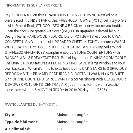
INFORMATIONS SUR LA PROPRIÉTÉ
Pay ZERO TAXES on this BRAND NEW DiCENZO TOWNE. Nestled on a
private road in LINDEN PARK, this FREEHOLD TOWNE (POTL) definitely offers
it ALL! Peaked Roof, STUCCO , STONE & BRICK exterior welcome you inside.
Open the door & be greeted with over $50,000 in upgrades selected by our
Design Team. HARDWOOD FLOORS, lots of POTLIGHTS lead you to OPEN
CONCEPT LIVING at its finest UPGRADED CHEF’s KITCHEN features WARM
WHITE CABINETRY, TALLER UPPERS, CUSTOM PANTRY wrapped around
STAINLESS APPLIANCES, complimented by STONE COUNTERTOPS with
BACKSPLASH & BREAKFAST BAR. Perfect layout for a DINING ROOM TABLE .
The LIVING ROOM features a FLOATING FIREPLACE & large windows to your
own backyard. When it’s time to relax head up the OAK STAIRS to 3 SPACIOUS
BEDROOMS. The PRIMARY FEATURES 2 CLOSETS ( 1WALKIN ) & ENSUITE
with STONE COUNTERS, LARGE VANITY & corner shower with GLASS DOOR
& SHOWER POTLIGHTS. CENTRAL AIR, just in time for the warm weather,
close to everything & MOVE IN READY in 30 to 90 days. (id:7525)
PARTICULARITÉS DU BÂTIMENT :
Style:
Maison en rangée
Type de bâtiment:
Maison en rangée
Air climatisé:
Oui