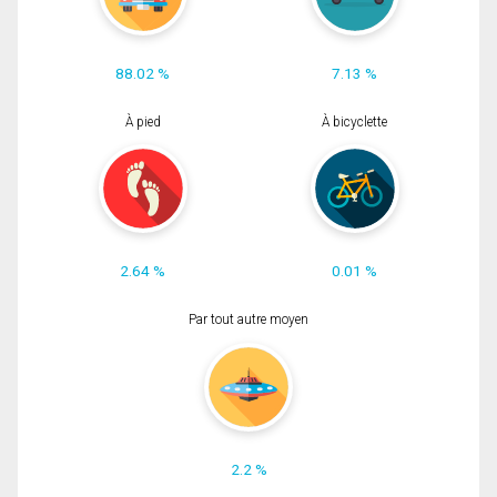
88.02 %
7.13 %
À pied
À bicyclette
2.64 %
0.01 %
Par tout autre moyen
2.2 %