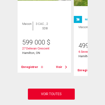
NOUVELLE INSC
Maison
3 CAC , 2
Maison
3 CAC , 1
SDB
SDB
599 000
$
499 900
27 Delevan Crescent
6 Seven Oaks Drive
Hamilton, ON
Hamilton, ON
Voir
Enregistrer
Voir
Enregistrer