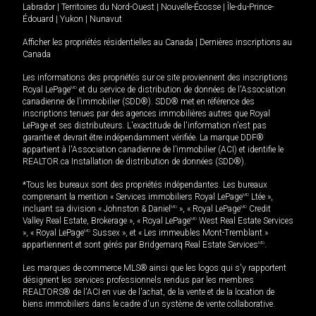
Labrador
|
Territoires du Nord-Ouest
|
Nouvelle-Écosse
|
Île-du-Prince-
Édouard
|
Yukon
|
Nunavut
Afficher les propriétés résidentielles au Canada
|
Dernières inscriptions au
Canada
Les informations des propriétés sur ce site proviennent des inscriptions
Royal LePage
MD
et du service de distribution de données de l'Association
canadienne de l’immobilier (SDD®). SDD® met en référence des
inscriptions tenues par des agences immobilières autres que Royal
LePage et ses distributeurs. L'exactitude de l'information n'est pas
garantie et devrait être indépendamment vérifiée. La marque DDF®
appartient à l'Association canadienne de l’immobilier (ACI) et identifie le
REALTOR.ca Installation de distribution de données (SDD®).
*Tous les bureaux sont des propriétés indépendantes. Les bureaux
comprenant la mention « Services immobiliers Royal LePage
MD
Ltée »,
incluant sa division « Johnston & Daniel
MD
», « Royal LePage
MD
Credit
Valley Real Estate, Brokerage », « Royal LePage
MD
West Real Estate Services
», « Royal LePage
MD
Sussex », et « Les immeubles Mont-Tremblant »
appartiennent et sont gérés par Bridgemarq Real Estate Services
MD
.
Les marques de commerce MLS® ainsi que les logos qui s'y rapportent
désignent les services professionnels rendus par les membres
REALTORS® de l'ACI en vue de l'achat, de la vente et de la location de
biens immobiliers dans le cadre d'un système de vente collaborative.