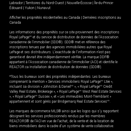
Labrador
|
Territoires du Nord-Ouest
|
Nouvelle-Écosse
|
Île-du-Prince-
Édouard
|
Yukon
|
Nunavut
Afficher les propriétés résidentielles au Canada
|
Dernières inscriptions au
Canada
Les informations des propriétés sur ce site proviennent des inscriptions
Royal LePage
MD
et du service de distribution de données de l'Association
canadienne de l’immobilier (SDD®). SDD® met en référence des
inscriptions tenues par des agences immobilières autres que Royal
LePage et ses distributeurs. L'exactitude de l'information n'est pas
garantie et devrait être indépendamment vérifiée. La marque DDF®
appartient à l'Association canadienne de l’immobilier (ACI) et identifie le
REALTOR.ca Installation de distribution de données (SDD®).
*Tous les bureaux sont des propriétés indépendantes. Les bureaux
comprenant la mention « Services immobiliers Royal LePage
MD
Ltée »,
incluant sa division « Johnston & Daniel
MD
», « Royal LePage
MD
Credit
Valley Real Estate, Brokerage », « Royal LePage
MD
West Real Estate Services
», « Royal LePage
MD
Sussex », et « Les immeubles Mont-Tremblant »
appartiennent et sont gérés par Bridgemarq Real Estate Services
MD
.
Les marques de commerce MLS® ainsi que les logos qui s'y rapportent
désignent les services professionnels rendus par les membres
REALTORS® de l'ACI en vue de l'achat, de la vente et de la location de
biens immobiliers dans le cadre d'un système de vente collaborative.