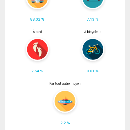
88.02 %
7.13 %
À pied
À bicyclette
2.64 %
0.01 %
Par tout autre moyen
2.2 %