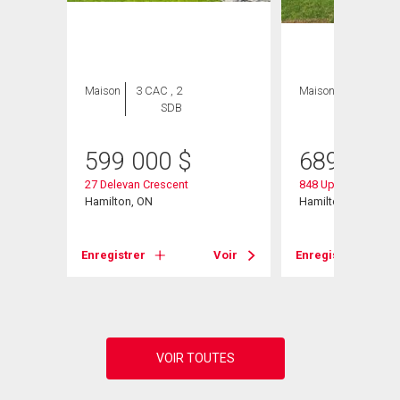
Maison
3 CAC , 2
Maison
3 CAC , 2
SDB
SDB
599 000
$
689 999
27 Delevan Crescent
848 Upper Wellingto
Hamilton, ON
Hamilton, ON
Voir
Enregistrer
Voir
Enregistrer