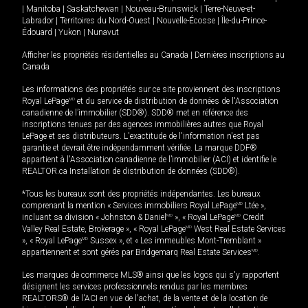
|
Manitoba
|
Saskatchewan
|
Nouveau-Brunswick
|
Terre-Neuve-et-
Labrador
|
Territoires du Nord-Ouest
|
Nouvelle-Écosse
|
Île-du-Prince-
Édouard
|
Yukon
|
Nunavut
Afficher les propriétés résidentielles au Canada
|
Dernières inscriptions au
Canada
Les informations des propriétés sur ce site proviennent des inscriptions
Royal LePage
MD
et du service de distribution de données de l'Association
canadienne de l’immobilier (SDD®). SDD® met en référence des
inscriptions tenues par des agences immobilières autres que Royal
LePage et ses distributeurs. L'exactitude de l'information n'est pas
garantie et devrait être indépendamment vérifiée. La marque DDF®
appartient à l'Association canadienne de l’immobilier (ACI) et identifie le
REALTOR.ca Installation de distribution de données (SDD®).
*Tous les bureaux sont des propriétés indépendantes. Les bureaux
comprenant la mention « Services immobiliers Royal LePage
MD
Ltée »,
incluant sa division « Johnston & Daniel
MD
», « Royal LePage
MD
Credit
Valley Real Estate, Brokerage », « Royal LePage
MD
West Real Estate Services
», « Royal LePage
MD
Sussex », et « Les immeubles Mont-Tremblant »
appartiennent et sont gérés par Bridgemarq Real Estate Services
MD
.
Les marques de commerce MLS® ainsi que les logos qui s'y rapportent
désignent les services professionnels rendus par les membres
REALTORS® de l'ACI en vue de l'achat, de la vente et de la location de