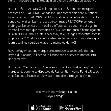
biens immobiliers dans le cadre d'un système de vente collaborative.
REALTOR®, REALTORS® et le logo REALTOR® sont des marques
déposées de REALTOR® Canada Inc., une compagnie dont la National
Association of REALTORS® et l'Association canadienne de l’immobilier
sont propriétaires. Les marques de commerce REALTOR® servent à
distinguer les services immobiliers offerts par les courtiers et agents
immobilier en tant que membres de l'ACI. Les marques d'homologation
S.I.A.® /MLS®, Service inter-agences®, et leurs logos respectifs sont la
propriété de l'ACI, et ils servent à identifier les services immobiliers que
fournissent les courtiers et agents membres de l'ACI.
Royal LePage
MD
est une marque de commerce déposée de la Banque
Royale du Canada, utilisée sous licence par les Services immobiliers
Bridgemarq
MD
.
Bridgemarq
MD
et ses logos / Services immobiliers Bridgemarq
MD
sont des
marques de commerce déposées de Residential Income Fund L.P. et sont
utilisées sous licence par Services immobiliers Bridgemarq
MD
Inc.
Découvrez la nouvelle application
MD
Royal LePage