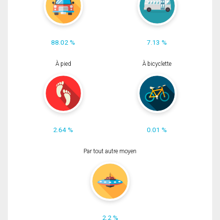
88.02 %
7.13 %
À pied
À bicyclette
2.64 %
0.01 %
Par tout autre moyen
2.2 %