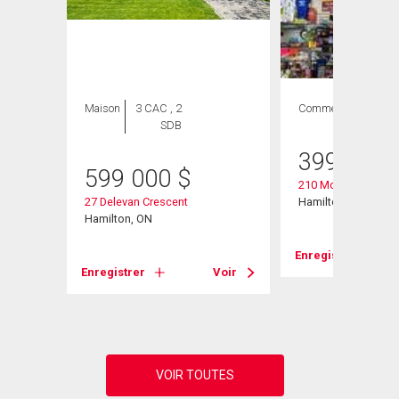
Maison
3 CAC , 2
Commercial
SDB
399 000
599 000
$
210 Mohawk Road 
27 Delevan Crescent
Hamilton, ON
Hamilton, ON
Enregistrer
Voir
Enregistrer
Voir