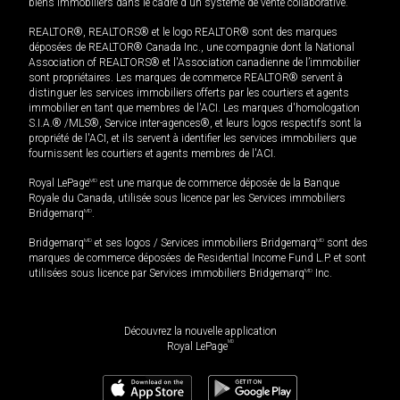
biens immobiliers dans le cadre d'un système de vente collaborative.
REALTOR®, REALTORS® et le logo REALTOR® sont des marques
déposées de REALTOR® Canada Inc., une compagnie dont la National
Association of REALTORS® et l'Association canadienne de l’immobilier
sont propriétaires. Les marques de commerce REALTOR® servent à
distinguer les services immobiliers offerts par les courtiers et agents
immobilier en tant que membres de l'ACI. Les marques d'homologation
S.I.A.® /MLS®, Service inter-agences®, et leurs logos respectifs sont la
propriété de l'ACI, et ils servent à identifier les services immobiliers que
fournissent les courtiers et agents membres de l'ACI.
Royal LePage
MD
est une marque de commerce déposée de la Banque
Royale du Canada, utilisée sous licence par les Services immobiliers
Bridgemarq
MD
.
Bridgemarq
MD
et ses logos / Services immobiliers Bridgemarq
MD
sont des
marques de commerce déposées de Residential Income Fund L.P. et sont
utilisées sous licence par Services immobiliers Bridgemarq
MD
Inc.
Découvrez la nouvelle application
MD
Royal LePage