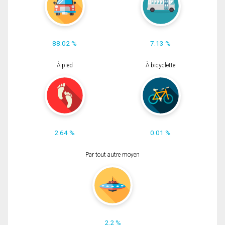
88.02 %
7.13 %
À pied
À bicyclette
2.64 %
0.01 %
Par tout autre moyen
2.2 %