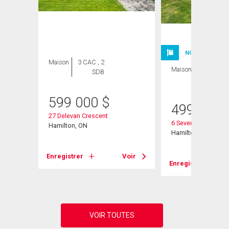
NOUVELLE INSC
Maison
3 CAC , 2
Maison
3 CAC , 1
SDB
SDB
599 000
$
499 900
27 Delevan Crescent
6 Seven Oaks Drive
Hamilton, ON
Hamilton, ON
Voir
Enregistrer
Voir
Enregistrer