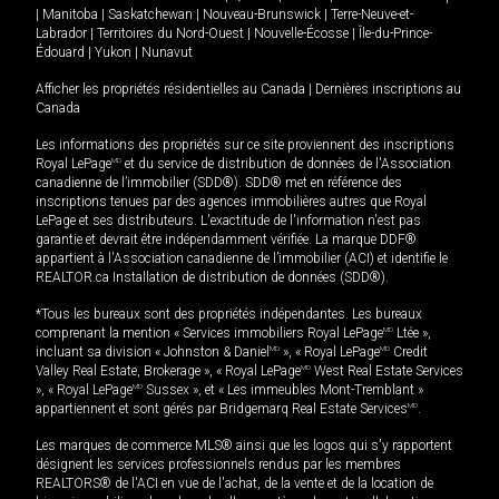
|
Manitoba
|
Saskatchewan
|
Nouveau-Brunswick
|
Terre-Neuve-et-
Labrador
|
Territoires du Nord-Ouest
|
Nouvelle-Écosse
|
Île-du-Prince-
Édouard
|
Yukon
|
Nunavut
Afficher les propriétés résidentielles au Canada
|
Dernières inscriptions au
Canada
Les informations des propriétés sur ce site proviennent des inscriptions
Royal LePage
MD
et du service de distribution de données de l'Association
canadienne de l’immobilier (SDD®). SDD® met en référence des
inscriptions tenues par des agences immobilières autres que Royal
LePage et ses distributeurs. L'exactitude de l'information n'est pas
garantie et devrait être indépendamment vérifiée. La marque DDF®
appartient à l'Association canadienne de l’immobilier (ACI) et identifie le
REALTOR.ca Installation de distribution de données (SDD®).
*Tous les bureaux sont des propriétés indépendantes. Les bureaux
comprenant la mention « Services immobiliers Royal LePage
MD
Ltée »,
incluant sa division « Johnston & Daniel
MD
», « Royal LePage
MD
Credit
Valley Real Estate, Brokerage », « Royal LePage
MD
West Real Estate Services
», « Royal LePage
MD
Sussex », et « Les immeubles Mont-Tremblant »
appartiennent et sont gérés par Bridgemarq Real Estate Services
MD
.
Les marques de commerce MLS® ainsi que les logos qui s'y rapportent
désignent les services professionnels rendus par les membres
REALTORS® de l'ACI en vue de l'achat, de la vente et de la location de