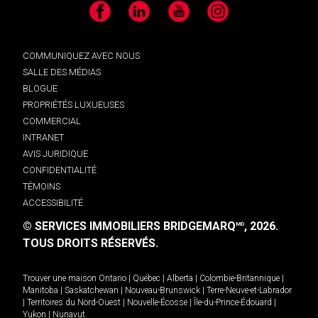
Facebook
LinkedIn
YouTube
Instagram
COMMUNIQUEZ AVEC NOUS
SALLE DES MÉDIAS
BLOGUE
PROPRIÉTÉS LUXUEUSES
COMMERCIAL
INTRANET
AVIS JURIDIQUE
CONFIDENTIALITÉ
TÉMOINS
ACCESSIBILITÉ
© SERVICES IMMOBILIERS BRIDGEMARQ
, 2026.
MD
TOUS DROITS RÉSERVÉS.
Trouver une maison
Ontario
|
Québec
|
Alberta
|
Colombie-Britannique
|
Manitoba
|
Saskatchewan
|
Nouveau-Brunswick
|
Terre-Neuve-et-Labrador
|
Territoires du Nord-Ouest
|
Nouvelle-Écosse
|
Île-du-Prince-Édouard
|
Yukon
|
Nunavut
.