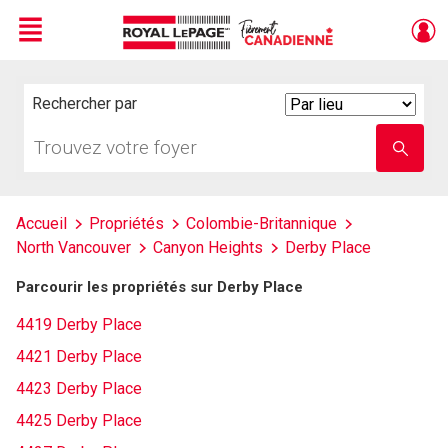
Menu
Live
En Direct
Rechercher par
Search
By
Trouvez
Entrez
votre
le
foyer
nom
de
l'école
Accueil
Propriétés
Colombie-Britannique
North Vancouver
Canyon Heights
Derby Place
Parcourir les propriétés sur Derby Place
4419 Derby Place
4421 Derby Place
4423 Derby Place
4425 Derby Place