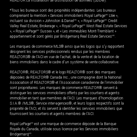
REALTOR.ca Installation de distribution de données (SDD®).
*Tous les bureaux sont des propriétés indépendantes. Les bureaux
comprenant la mention « Services immobiliers Royal LePage
MD
Ltée »,
incluant sa division « Johnston & Daniel
MD
», « Royal LePage
MD
Credit
Valley Real Estate, Brokerage », « Royal LePage
MD
West Real Estate Services
», « Royal LePage
MD
Sussex », et « Les immeubles Mont-Tremblant »
appartiennent et sont gérés par Bridgemarq Real Estate Services
MD
.
Les marques de commerce MLS® ainsi que les logos qui s'y rapportent
désignent les services professionnels rendus par les membres
REALTORS® de l'ACI en vue de l'achat, de la vente et de la location de
biens immobiliers dans le cadre d'un système de vente collaborative.
REALTOR®, REALTORS® et le logo REALTOR® sont des marques
déposées de REALTOR® Canada Inc., une compagnie dont la National
Association of REALTORS® et l'Association canadienne de l’immobilier
sont propriétaires. Les marques de commerce REALTOR® servent à
distinguer les services immobiliers offerts par les courtiers et agents
immobilier en tant que membres de l'ACI. Les marques d'homologation
S.I.A.® /MLS®, Service inter-agences®, et leurs logos respectifs sont la
propriété de l'ACI, et ils servent à identifier les services immobiliers que
fournissent les courtiers et agents membres de l'ACI.
Royal LePage
MD
est une marque de commerce déposée de la Banque
Royale du Canada, utilisée sous licence par les Services immobiliers
Bridgemarq
MD
.