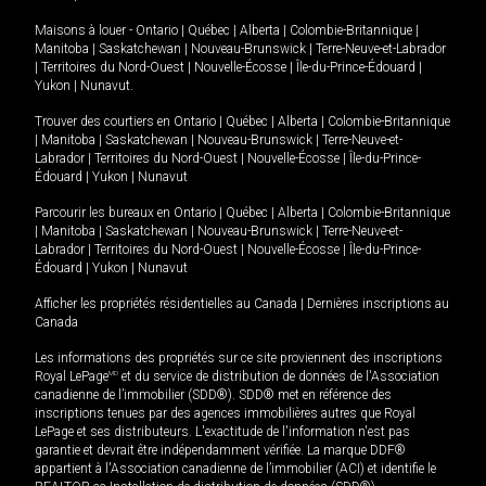
Maisons à louer -
Ontario
|
Québec
|
Alberta
|
Colombie-Britannique
|
Manitoba
|
Saskatchewan
|
Nouveau-Brunswick
|
Terre-Neuve-et-Labrador
|
Territoires du Nord-Ouest
|
Nouvelle-Écosse
|
Île-du-Prince-Édouard
|
Yukon
|
Nunavut
.
Trouver des courtiers en
Ontario
|
Québec
|
Alberta
|
Colombie-Britannique
|
Manitoba
|
Saskatchewan
|
Nouveau-Brunswick
|
Terre-Neuve-et-
Labrador
|
Territoires du Nord-Ouest
|
Nouvelle-Écosse
|
Île-du-Prince-
Édouard
|
Yukon
|
Nunavut
Parcourir les bureaux en
Ontario
|
Québec
|
Alberta
|
Colombie-Britannique
|
Manitoba
|
Saskatchewan
|
Nouveau-Brunswick
|
Terre-Neuve-et-
Labrador
|
Territoires du Nord-Ouest
|
Nouvelle-Écosse
|
Île-du-Prince-
Édouard
|
Yukon
|
Nunavut
Afficher les propriétés résidentielles au Canada
|
Dernières inscriptions au
Canada
Les informations des propriétés sur ce site proviennent des inscriptions
Royal LePage
MD
et du service de distribution de données de l'Association
canadienne de l’immobilier (SDD®). SDD® met en référence des
inscriptions tenues par des agences immobilières autres que Royal
LePage et ses distributeurs. L'exactitude de l'information n'est pas
garantie et devrait être indépendamment vérifiée. La marque DDF®
appartient à l'Association canadienne de l’immobilier (ACI) et identifie le