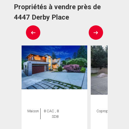
Propriétés à vendre près de
4447 Derby Place
Maison
8 CAC , 8
Copropriété
5
SDB
CAC ,
3 SDB