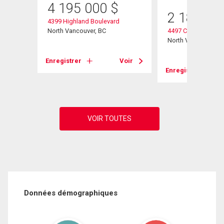
4 195 000
$
2 188 00
4399 Highland Boulevard
North Vancouver, BC
4497 Canterbury Cr
North Vancouver, B
Voir
Enregistrer
Voir
Enregistrer
Données démographiques