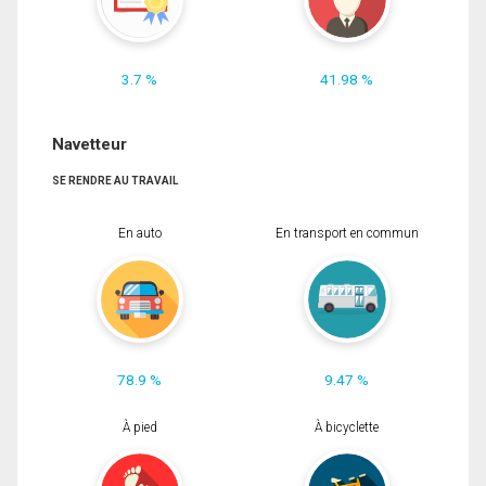
3.7 %
41.98 %
Navetteur
SE RENDRE AU TRAVAIL
En auto
En transport en commun
78.9 %
9.47 %
À pied
À bicyclette