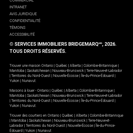
COMMERCIAL
INTRANET
AVIS JURIDIQUE
CONFIDENTIALITÉ
TÉMOINS
ACCESSIBILITÉ
© SERVICES IMMOBILIERS BRIDGEMARQ
, 2026.
MD
TOUS DROITS RÉSERVÉS.
Trouver une maison
Ontario
|
Québec
|
Alberta
|
Colombie-Britannique
|
Manitoba
|
Saskatchewan
|
Nouveau-Brunswick
|
Terre-Neuve-et-Labrador
|
Territoires du Nord-Ouest
|
Nouvelle-Écosse
|
Île-du-Prince-Édouard
|
Yukon
|
Nunavut
.
Maisons à louer -
Ontario
|
Québec
|
Alberta
|
Colombie-Britannique
|
Manitoba
|
Saskatchewan
|
Nouveau-Brunswick
|
Terre-Neuve-et-Labrador
|
Territoires du Nord-Ouest
|
Nouvelle-Écosse
|
Île-du-Prince-Édouard
|
Yukon
|
Nunavut
.
Trouver des courtiers en
Ontario
|
Québec
|
Alberta
|
Colombie-Britannique
|
Manitoba
|
Saskatchewan
|
Nouveau-Brunswick
|
Terre-Neuve-et-
Labrador
|
Territoires du Nord-Ouest
|
Nouvelle-Écosse
|
Île-du-Prince-
Édouard
|
Yukon
|
Nunavut