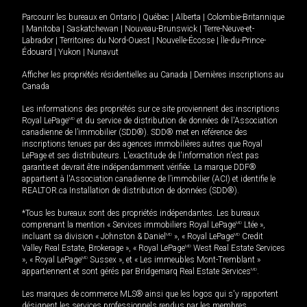
Parcourir les bureaux en
Ontario
|
Québec
|
Alberta
|
Colombie-Britannique
|
Manitoba
|
Saskatchewan
|
Nouveau-Brunswick
|
Terre-Neuve-et-
Labrador
|
Territoires du Nord-Ouest
|
Nouvelle-Écosse
|
Île-du-Prince-
Édouard
|
Yukon
|
Nunavut
Afficher les propriétés résidentielles au Canada
|
Dernières inscriptions au
Canada
Les informations des propriétés sur ce site proviennent des inscriptions
Royal LePage
MD
et du service de distribution de données de l'Association
canadienne de l’immobilier (SDD®). SDD® met en référence des
inscriptions tenues par des agences immobilières autres que Royal
LePage et ses distributeurs. L'exactitude de l'information n'est pas
garantie et devrait être indépendamment vérifiée. La marque DDF®
appartient à l'Association canadienne de l’immobilier (ACI) et identifie le
REALTOR.ca Installation de distribution de données (SDD®).
*Tous les bureaux sont des propriétés indépendantes. Les bureaux
comprenant la mention « Services immobiliers Royal LePage
MD
Ltée »,
incluant sa division « Johnston & Daniel
MD
», « Royal LePage
MD
Credit
Valley Real Estate, Brokerage », « Royal LePage
MD
West Real Estate Services
», « Royal LePage
MD
Sussex », et « Les immeubles Mont-Tremblant »
appartiennent et sont gérés par Bridgemarq Real Estate Services
MD
.
Les marques de commerce MLS® ainsi que les logos qui s'y rapportent
désignent les services professionnels rendus par les membres