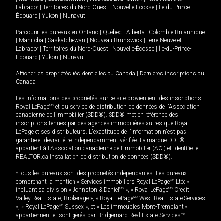
Labrador
|
Territoires du Nord-Ouest
|
Nouvelle-Écosse
|
Île-du-Prince-
Édouard
|
Yukon
|
Nunavut
Parcourir les bureaux en
Ontario
|
Québec
|
Alberta
|
Colombie-Britannique
|
Manitoba
|
Saskatchewan
|
Nouveau-Brunswick
|
Terre-Neuve-et-
Labrador
|
Territoires du Nord-Ouest
|
Nouvelle-Écosse
|
Île-du-Prince-
Édouard
|
Yukon
|
Nunavut
Afficher les propriétés résidentielles au Canada
|
Dernières inscriptions au
Canada
Les informations des propriétés sur ce site proviennent des inscriptions
Royal LePage
MD
et du service de distribution de données de l'Association
canadienne de l’immobilier (SDD®). SDD® met en référence des
inscriptions tenues par des agences immobilières autres que Royal
LePage et ses distributeurs. L'exactitude de l'information n'est pas
garantie et devrait être indépendamment vérifiée. La marque DDF®
appartient à l'Association canadienne de l’immobilier (ACI) et identifie le
REALTOR.ca Installation de distribution de données (SDD®).
*Tous les bureaux sont des propriétés indépendantes. Les bureaux
comprenant la mention « Services immobiliers Royal LePage
MD
Ltée »,
incluant sa division « Johnston & Daniel
MD
», « Royal LePage
MD
Credit
Valley Real Estate, Brokerage », « Royal LePage
MD
West Real Estate Services
», « Royal LePage
MD
Sussex », et « Les immeubles Mont-Tremblant »
appartiennent et sont gérés par Bridgemarq Real Estate Services
MD
.