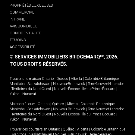
PROPRIÉTÉS LUXUEUSES
COMMERCIAL
INTRANET
AVIS JURIDIQUE
CONFIDENTIALITÉ
TÉMOINS
ACCESSIBILITÉ
© SERVICES IMMOBILIERS BRIDGEMARQ
, 2026.
MD
TOUS DROITS RÉSERVÉS.
Trouver une maison
Ontario
|
Québec
|
Alberta
|
Colombie-Britannique
|
Manitoba
|
Saskatchewan
|
Nouveau-Brunswick
|
Terre-Neuve-et-Labrador
|
Territoires du Nord-Ouest
|
Nouvelle-Écosse
|
Île-du-Prince-Édouard
|
Yukon
|
Nunavut
.
Maisons à louer -
Ontario
|
Québec
|
Alberta
|
Colombie-Britannique
|
Manitoba
|
Saskatchewan
|
Nouveau-Brunswick
|
Terre-Neuve-et-Labrador
|
Territoires du Nord-Ouest
|
Nouvelle-Écosse
|
Île-du-Prince-Édouard
|
Yukon
|
Nunavut
.
Trouver des courtiers en
Ontario
|
Québec
|
Alberta
|
Colombie-Britannique
|
Manitoba
|
Saskatchewan
|
Nouveau-Brunswick
|
Terre-Neuve-et-