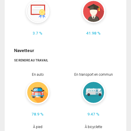
3.7 %
41.98 %
Navetteur
SE RENDRE AU TRAVAIL
En auto
En transport en commun
78.9 %
9.47 %
À pied
À bicyclette