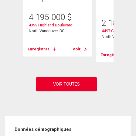
3 SDB
4 195 000
$
2 188 00
4399 Highland Boulevard
North Vancouver, BC
4497 Canterbury Cr
North Vancouver, B
Voir
Enregistrer
Voir
Enregistrer
Données démographiques