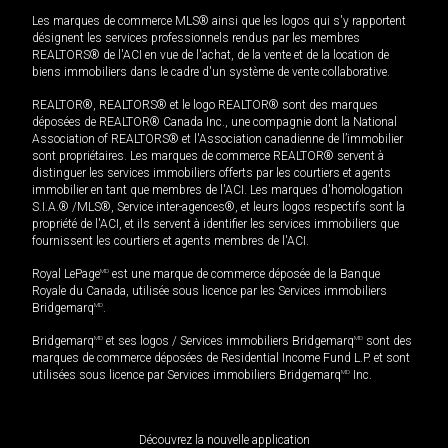
Les marques de commerce MLS® ainsi que les logos qui s'y rapportent
désignent les services professionnels rendus par les membres
REALTORS® de l'ACI en vue de l'achat, de la vente et de la location de
biens immobiliers dans le cadre d'un système de vente collaborative.
REALTOR®, REALTORS® et le logo REALTOR® sont des marques
déposées de REALTOR® Canada Inc., une compagnie dont la National
Association of REALTORS® et l'Association canadienne de l’immobilier
sont propriétaires. Les marques de commerce REALTOR® servent à
distinguer les services immobiliers offerts par les courtiers et agents
immobilier en tant que membres de l'ACI. Les marques d'homologation
S.I.A.® /MLS®, Service inter-agences®, et leurs logos respectifs sont la
propriété de l'ACI, et ils servent à identifier les services immobiliers que
fournissent les courtiers et agents membres de l'ACI.
Royal LePage
MD
est une marque de commerce déposée de la Banque
Royale du Canada, utilisée sous licence par les Services immobiliers
Bridgemarq
MD
.
Bridgemarq
MD
et ses logos / Services immobiliers Bridgemarq
MD
sont des
marques de commerce déposées de Residential Income Fund L.P. et sont
utilisées sous licence par Services immobiliers Bridgemarq
MD
Inc.
Découvrez la nouvelle application