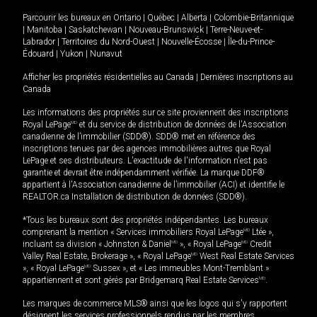
Parcourir les bureaux en
Ontario
|
Québec
|
Alberta
|
Colombie-Britannique
|
Manitoba
|
Saskatchewan
|
Nouveau-Brunswick
|
Terre-Neuve-et-
Labrador
|
Territoires du Nord-Ouest
|
Nouvelle-Écosse
|
Île-du-Prince-
Édouard
|
Yukon
|
Nunavut
Afficher les propriétés résidentielles au Canada
|
Dernières inscriptions au
Canada
Les informations des propriétés sur ce site proviennent des inscriptions
Royal LePage
MD
et du service de distribution de données de l'Association
canadienne de l’immobilier (SDD®). SDD® met en référence des
inscriptions tenues par des agences immobilières autres que Royal
LePage et ses distributeurs. L'exactitude de l'information n'est pas
garantie et devrait être indépendamment vérifiée. La marque DDF®
appartient à l'Association canadienne de l’immobilier (ACI) et identifie le
REALTOR.ca Installation de distribution de données (SDD®).
*Tous les bureaux sont des propriétés indépendantes. Les bureaux
comprenant la mention « Services immobiliers Royal LePage
MD
Ltée »,
incluant sa division « Johnston & Daniel
MD
», « Royal LePage
MD
Credit
Valley Real Estate, Brokerage », « Royal LePage
MD
West Real Estate Services
», « Royal LePage
MD
Sussex », et « Les immeubles Mont-Tremblant »
appartiennent et sont gérés par Bridgemarq Real Estate Services
MD
.
Les marques de commerce MLS® ainsi que les logos qui s'y rapportent
désignent les services professionnels rendus par les membres