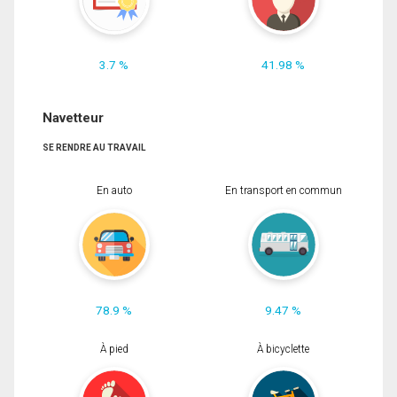
3.7 %
41.98 %
Navetteur
SE RENDRE AU TRAVAIL
En auto
En transport en commun
78.9 %
9.47 %
À pied
À bicyclette