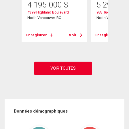
4 195 000
$
5 299 00
4399 Highland Boulevard
983 Tudor Avenue
North Vancouver, BC
North Vancouver, B
Voir
Enregistrer
Voir
Enregistrer
Données démographiques