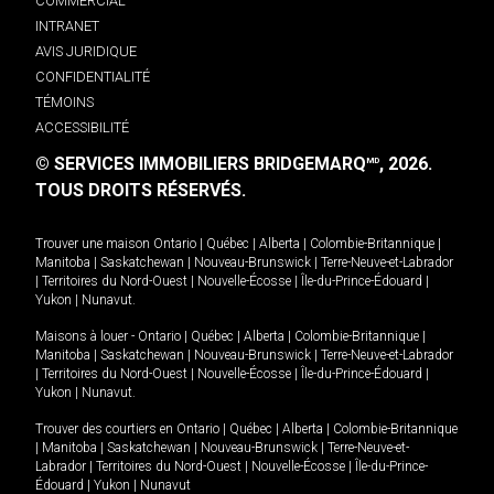
COMMERCIAL
INTRANET
AVIS JURIDIQUE
CONFIDENTIALITÉ
TÉMOINS
ACCESSIBILITÉ
© SERVICES IMMOBILIERS BRIDGEMARQ
, 2026.
MD
TOUS DROITS RÉSERVÉS.
Trouver une maison
Ontario
|
Québec
|
Alberta
|
Colombie-Britannique
|
Manitoba
|
Saskatchewan
|
Nouveau-Brunswick
|
Terre-Neuve-et-Labrador
|
Territoires du Nord-Ouest
|
Nouvelle-Écosse
|
Île-du-Prince-Édouard
|
Yukon
|
Nunavut
.
Maisons à louer -
Ontario
|
Québec
|
Alberta
|
Colombie-Britannique
|
Manitoba
|
Saskatchewan
|
Nouveau-Brunswick
|
Terre-Neuve-et-Labrador
|
Territoires du Nord-Ouest
|
Nouvelle-Écosse
|
Île-du-Prince-Édouard
|
Yukon
|
Nunavut
.
Trouver des courtiers en
Ontario
|
Québec
|
Alberta
|
Colombie-Britannique
|
Manitoba
|
Saskatchewan
|
Nouveau-Brunswick
|
Terre-Neuve-et-
Labrador
|
Territoires du Nord-Ouest
|
Nouvelle-Écosse
|
Île-du-Prince-
Édouard
|
Yukon
|
Nunavut