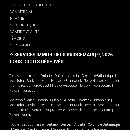
PROPRIÉTÉS LUXUEUSES
COMMERCIAL
INTRANET
AVIS JURIDIQUE
CONFIDENTIALITÉ
TÉMOINS
ACCESSIBILITÉ
© SERVICES IMMOBILIERS BRIDGEMARQ
, 2026.
MD
TOUS DROITS RÉSERVÉS.
Trouver une maison
Ontario
|
Québec
|
Alberta
|
Colombie-Britannique
|
Manitoba
|
Saskatchewan
|
Nouveau-Brunswick
|
Terre-Neuve-et-Labrador
|
Territoires du Nord-Ouest
|
Nouvelle-Écosse
|
Île-du-Prince-Édouard
|
Yukon
|
Nunavut
.
Maisons à louer -
Ontario
|
Québec
|
Alberta
|
Colombie-Britannique
|
Manitoba
|
Saskatchewan
|
Nouveau-Brunswick
|
Terre-Neuve-et-Labrador
|
Territoires du Nord-Ouest
|
Nouvelle-Écosse
|
Île-du-Prince-Édouard
|
Yukon
|
Nunavut
.
Trouver des courtiers en
Ontario
|
Québec
|
Alberta
|
Colombie-Britannique
|
Manitoba
|
Saskatchewan
|
Nouveau-Brunswick
|
Terre-Neuve-et-