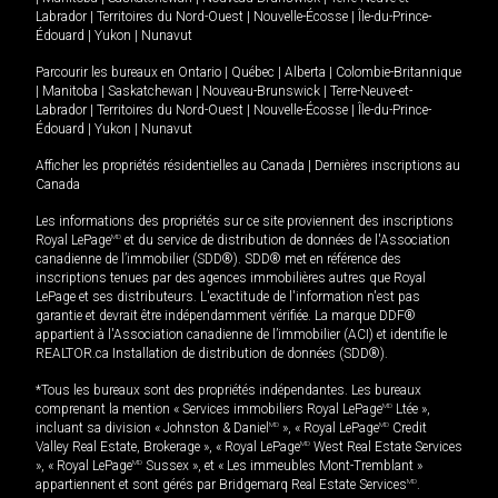
Labrador
|
Territoires du Nord-Ouest
|
Nouvelle-Écosse
|
Île-du-Prince-
Édouard
|
Yukon
|
Nunavut
Parcourir les bureaux en
Ontario
|
Québec
|
Alberta
|
Colombie-Britannique
|
Manitoba
|
Saskatchewan
|
Nouveau-Brunswick
|
Terre-Neuve-et-
Labrador
|
Territoires du Nord-Ouest
|
Nouvelle-Écosse
|
Île-du-Prince-
Édouard
|
Yukon
|
Nunavut
Afficher les propriétés résidentielles au Canada
|
Dernières inscriptions au
Canada
Les informations des propriétés sur ce site proviennent des inscriptions
Royal LePage
MD
et du service de distribution de données de l'Association
canadienne de l’immobilier (SDD®). SDD® met en référence des
inscriptions tenues par des agences immobilières autres que Royal
LePage et ses distributeurs. L'exactitude de l'information n'est pas
garantie et devrait être indépendamment vérifiée. La marque DDF®
appartient à l'Association canadienne de l’immobilier (ACI) et identifie le
REALTOR.ca Installation de distribution de données (SDD®).
*Tous les bureaux sont des propriétés indépendantes. Les bureaux
comprenant la mention « Services immobiliers Royal LePage
MD
Ltée »,
incluant sa division « Johnston & Daniel
MD
», « Royal LePage
MD
Credit
Valley Real Estate, Brokerage », « Royal LePage
MD
West Real Estate Services
», « Royal LePage
MD
Sussex », et « Les immeubles Mont-Tremblant »
appartiennent et sont gérés par Bridgemarq Real Estate Services
MD
.