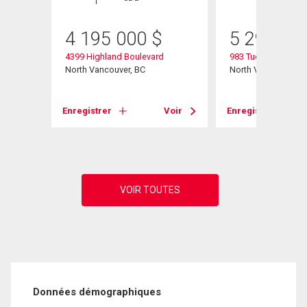
4 195 000
$
5 299 00
4399 Highland Boulevard
983 Tudor Avenue
North Vancouver, BC
North Vancouver, B
Voir
Enregistrer
Voir
Enregistrer
Données démographiques