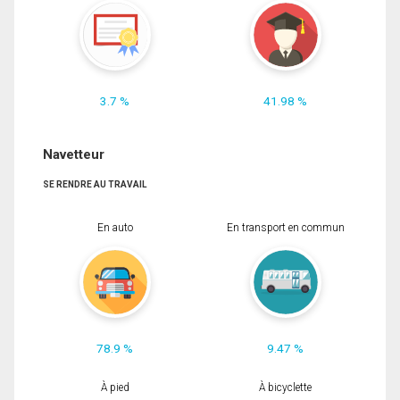
3.7 %
41.98 %
Navetteur
SE RENDRE AU TRAVAIL
En auto
En transport en commun
78.9 %
9.47 %
À pied
À bicyclette