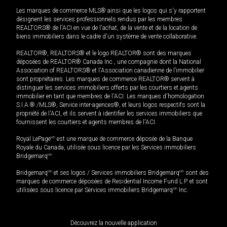
Les marques de commerce MLS® ainsi que les logos qui s'y rapportent
désignent les services professionnels rendus par les membres
REALTORS® de l'ACI en vue de l'achat, de la vente et de la location de
biens immobiliers dans le cadre d'un système de vente collaborative.
REALTOR®, REALTORS® et le logo REALTOR® sont des marques
déposées de REALTOR® Canada Inc., une compagnie dont la National
Association of REALTORS® et l'Association canadienne de l’immobilier
sont propriétaires. Les marques de commerce REALTOR® servent à
distinguer les services immobiliers offerts par les courtiers et agents
immobilier en tant que membres de l'ACI. Les marques d'homologation
S.I.A.® /MLS®, Service inter-agences®, et leurs logos respectifs sont la
propriété de l'ACI, et ils servent à identifier les services immobiliers que
fournissent les courtiers et agents membres de l'ACI.
Royal LePage
MD
est une marque de commerce déposée de la Banque
Royale du Canada, utilisée sous licence par les Services immobiliers
Bridgemarq
MD
.
Bridgemarq
MD
et ses logos / Services immobiliers Bridgemarq
MD
sont des
marques de commerce déposées de Residential Income Fund L.P. et sont
utilisées sous licence par Services immobiliers Bridgemarq
MD
Inc.
Découvrez la nouvelle application