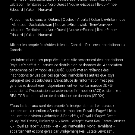
Labrador
|
Territoires du Nord-Ouest
|
Nouvelle-Écosse
|
Île-du-Prince-
Édouard
|
Yukon
|
Nunavut
Parcourir les bureaux en
Ontario
|
Québec
|
Alberta
|
Colombie-Britannique
|
Manitoba
|
Saskatchewan
|
Nouveau-Brunswick
|
Terre-Neuve-et-
Labrador
|
Territoires du Nord-Ouest
|
Nouvelle-Écosse
|
Île-du-Prince-
Édouard
|
Yukon
|
Nunavut
Afficher les propriétés résidentielles au Canada
|
Dernières inscriptions au
Canada
Les informations des propriétés sur ce site proviennent des inscriptions
Royal LePage
MD
et du service de distribution de données de l'Association
canadienne de l’immobilier (SDD®). SDD® met en référence des
inscriptions tenues par des agences immobilières autres que Royal
LePage et ses distributeurs. L'exactitude de l'information n'est pas
garantie et devrait être indépendamment vérifiée. La marque DDF®
appartient à l'Association canadienne de l’immobilier (ACI) et identifie le
REALTOR.ca Installation de distribution de données (SDD®).
*Tous les bureaux sont des propriétés indépendantes. Les bureaux
comprenant la mention « Services immobiliers Royal LePage
MD
Ltée »,
incluant sa division « Johnston & Daniel
MD
», « Royal LePage
MD
Credit
Valley Real Estate, Brokerage », « Royal LePage
MD
West Real Estate Services
», « Royal LePage
MD
Sussex », et « Les immeubles Mont-Tremblant »
appartiennent et sont gérés par Bridgemarq Real Estate Services
MD
.