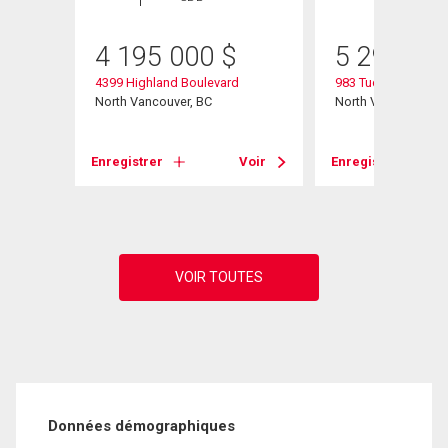
4 195 000
$
5 299 00
4399 Highland Boulevard
983 Tudor Avenue
North Vancouver, BC
North Vancouver, B
Voir
Enregistrer
Voir
Enregistrer
Données démographiques