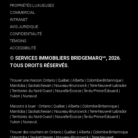
PROPRIÉTÉS LUXUEUSES
COMMERCIAL
INTRANET
AVIS JURIDIQUE
CONFIDENTIALITÉ
TÉMOINS
ACCESSIBILITÉ
© SERVICES IMMOBILIERS BRIDGEMARQ
, 2026.
MD
TOUS DROITS RÉSERVÉS.
Trouver une maison
Ontario
|
Québec
|
Alberta
|
Colombie-Britannique
|
Manitoba
|
Saskatchewan
|
Nouveau-Brunswick
|
Terre-Neuve-et-Labrador
|
Territoires du Nord-Ouest
|
Nouvelle-Écosse
|
Île-du-Prince-Édouard
|
Yukon
|
Nunavut
.
Maisons à louer -
Ontario
|
Québec
|
Alberta
|
Colombie-Britannique
|
Manitoba
|
Saskatchewan
|
Nouveau-Brunswick
|
Terre-Neuve-et-Labrador
|
Territoires du Nord-Ouest
|
Nouvelle-Écosse
|
Île-du-Prince-Édouard
|
Yukon
|
Nunavut
.
Trouver des courtiers en
Ontario
|
Québec
|
Alberta
|
Colombie-Britannique
|
Manitoba
|
Saskatchewan
|
Nouveau-Brunswick
|
Terre-Neuve-et-