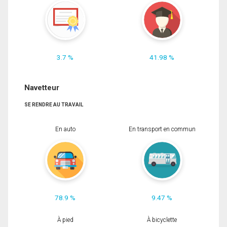
3.7 %
41.98 %
Navetteur
SE RENDRE AU TRAVAIL
En auto
En transport en commun
78.9 %
9.47 %
À pied
À bicyclette