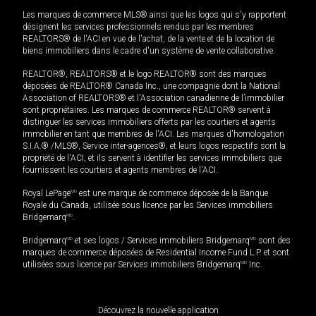
Les marques de commerce MLS® ainsi que les logos qui s'y rapportent
désignent les services professionnels rendus par les membres
REALTORS® de l'ACI en vue de l'achat, de la vente et de la location de
biens immobiliers dans le cadre d'un système de vente collaborative.
REALTOR®, REALTORS® et le logo REALTOR® sont des marques
déposées de REALTOR® Canada Inc., une compagnie dont la National
Association of REALTORS® et l'Association canadienne de l’immobilier
sont propriétaires. Les marques de commerce REALTOR® servent à
distinguer les services immobiliers offerts par les courtiers et agents
immobilier en tant que membres de l'ACI. Les marques d'homologation
S.I.A.® /MLS®, Service inter-agences®, et leurs logos respectifs sont la
propriété de l'ACI, et ils servent à identifier les services immobiliers que
fournissent les courtiers et agents membres de l'ACI.
Royal LePage
MD
est une marque de commerce déposée de la Banque
Royale du Canada, utilisée sous licence par les Services immobiliers
Bridgemarq
MD
.
Bridgemarq
MD
et ses logos / Services immobiliers Bridgemarq
MD
sont des
marques de commerce déposées de Residential Income Fund L.P. et sont
utilisées sous licence par Services immobiliers Bridgemarq
MD
Inc.
Découvrez la nouvelle application