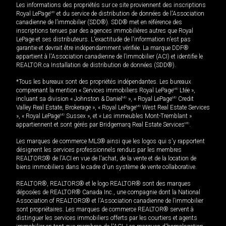
Les informations des propriétés sur ce site proviennent des inscriptions
Royal LePage
MD
et du service de distribution de données de l'Association
canadienne de l’immobilier (SDD®). SDD® met en référence des
inscriptions tenues par des agences immobilières autres que Royal
LePage et ses distributeurs. L'exactitude de l'information n'est pas
garantie et devrait être indépendamment vérifiée. La marque DDF®
appartient à l'Association canadienne de l’immobilier (ACI) et identifie le
REALTOR.ca Installation de distribution de données (SDD®).
*Tous les bureaux sont des propriétés indépendantes. Les bureaux
comprenant la mention « Services immobiliers Royal LePage
MD
Ltée »,
incluant sa division « Johnston & Daniel
MD
», « Royal LePage
MD
Credit
Valley Real Estate, Brokerage », « Royal LePage
MD
West Real Estate Services
», « Royal LePage
MD
Sussex », et « Les immeubles Mont-Tremblant »
appartiennent et sont gérés par Bridgemarq Real Estate Services
MD
.
Les marques de commerce MLS® ainsi que les logos qui s'y rapportent
désignent les services professionnels rendus par les membres
REALTORS® de l'ACI en vue de l'achat, de la vente et de la location de
biens immobiliers dans le cadre d'un système de vente collaborative.
REALTOR®, REALTORS® et le logo REALTOR® sont des marques
déposées de REALTOR® Canada Inc., une compagnie dont la National
Association of REALTORS® et l'Association canadienne de l’immobilier
sont propriétaires. Les marques de commerce REALTOR® servent à
distinguer les services immobiliers offerts par les courtiers et agents