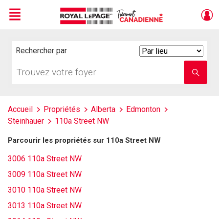
Menu
Live
En Direct
Rechercher par
Search
By
Trouvez
Entrez
votre
le
foyer
nom
de
l'école
Accueil
Propriétés
Alberta
Edmonton
Steinhauer
110a Street NW
Parcourir les propriétés sur 110a Street NW
3006 110a Street NW
3009 110a Street NW
3010 110a Street NW
3013 110a Street NW